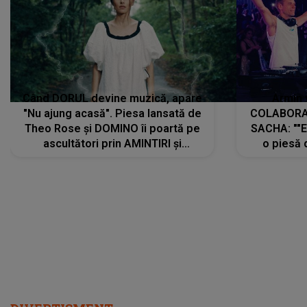
Când DORUL devine muzică, apare
Armin 
"Nu ajung acasă". Piesa lansată de
COLABORAR
Theo Rose și DOMINO îi poartă pe
SACHA: ""E
ascultători prin AMINTIRI și
o piesă 
REGĂSIRI, iar drumul emoțiilor
imediat pre
trece prin sufletul publicului:
cu mine șt
"Pentru toți cei care au plecat
păstrăm do
departe ca să le fie mai bine"