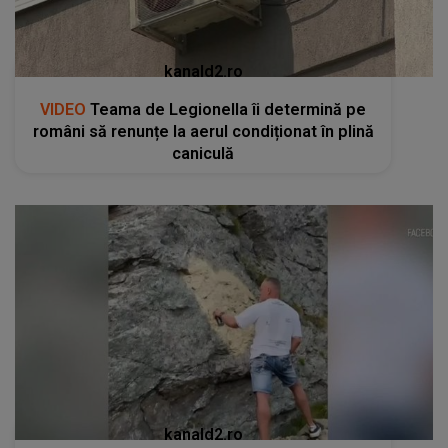
kanald2.ro
VIDEO
Teama de Legionella îi determină pe
români să renunțe la aerul condiționat în plină
caniculă
kanald2.ro