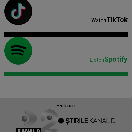
TikTok
Watch
Spotify
Listen
Parteneri: