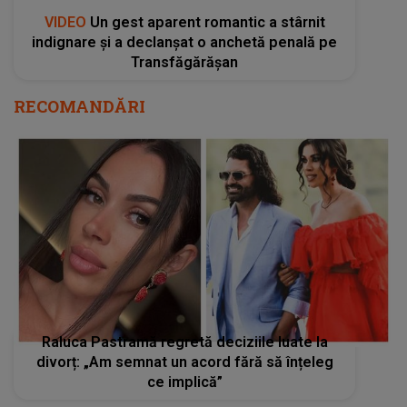
VIDEO
Un gest aparent romantic a stârnit
indignare și a declanșat o anchetă penală pe
Transfăgărășan
RECOMANDĂRI
Raluca Pastramă regretă deciziile luate la
divorț: „Am semnat un acord fără să înțeleg
ce implică”