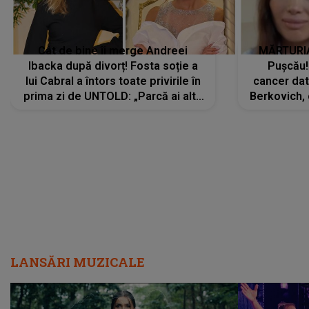
Cât de bine îi merge Andreei
MĂRTURIA
Ibacka după divorț! Fosta soție a
Pușcău!
lui Cabral a întors toate privirile în
cancer dato
prima zi de UNTOLD: „Parcă ai altă
Berkovich, 
strălucire, emani putere,
accident ru
încredere, siguranță...”
Dacă nu 
LANSĂRI MUZICALE