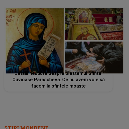
Detalii neştiute despre blestemul Sfintei
Cuvioase Parascheva. Ce nu avem voie să
facem la sfintele moaște
STIRI MONDENE