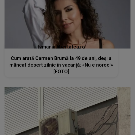
tvmania.libertatea.ro
Cum arată Carmen Brumă la 49 de ani, deși a
mâncat desert zilnic în vacanță: «Nu e noroc!»
[FOTO]