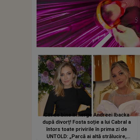
Cât de bine îi merge Andreei Ibacka
după divorț! Fosta soție a lui Cabral a
întors toate privirile în prima zi de
UNTOLD: „Parcă ai altă strălucire,