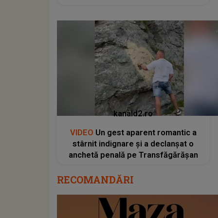
kanald2.ro
VIDEO
Un gest aparent romantic a
stârnit indignare și a declanșat o
anchetă penală pe Transfăgărășan
RECOMANDĂRI