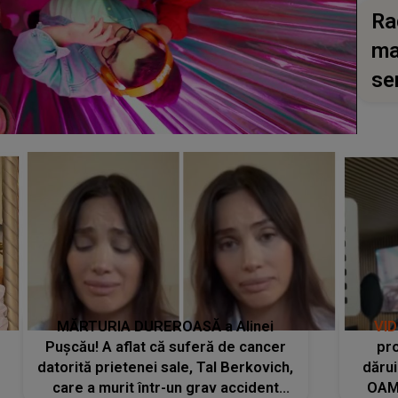
Ra
ma
se
MĂRTURIA DUREROASĂ a Alinei
VI
Pușcău! A aflat că suferă de cancer
pro
datorită prietenei sale, Tal Berkovich,
dărui
care a murit într-un grav accident
OAM