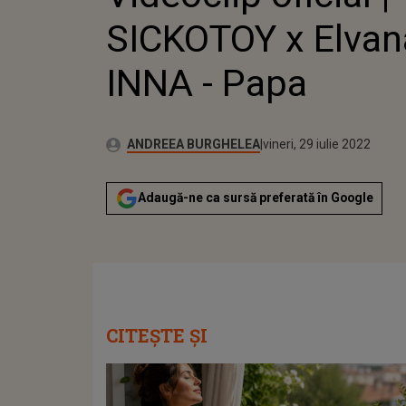
SICKOTOY x Elvan
INNA - Papa
Publicat:
Autor:
vineri, 23 iulie 2021
Actualizat:
ANDREEA BURGHELEA
vineri, 29 iulie 2022
Adaugă-ne ca sursă preferată în Google
CITEȘTE ȘI