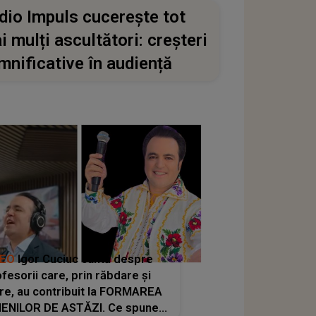
dio Impuls cucerește tot
i mulți ascultători: creșteri
mnificative în audiență
DEO
Igor Cuciuc cântă despre
fesorii care, prin răbdare și
re, au contribuit la FORMAREA
ENILOR DE ASTĂZI. Ce spune