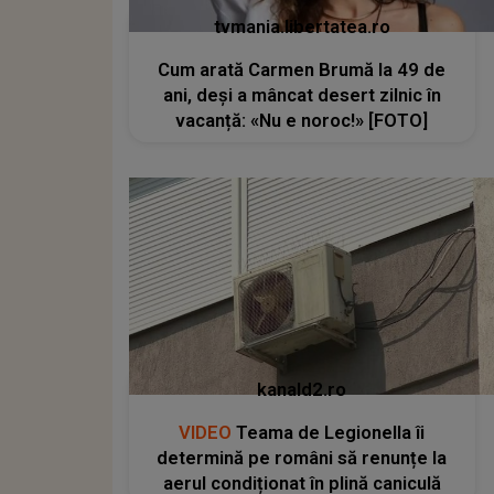
tvmania.libertatea.ro
Cum arată Carmen Brumă la 49 de
ani, deși a mâncat desert zilnic în
vacanță: «Nu e noroc!» [FOTO]
kanald2.ro
VIDEO
Teama de Legionella îi
determină pe români să renunțe la
aerul condiționat în plină caniculă