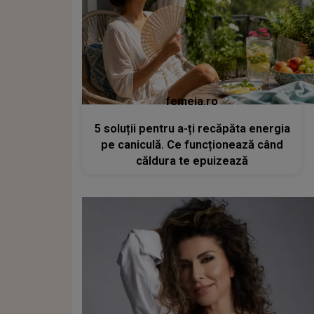
femeia.ro
5 soluții pentru a-ți recăpăta energia
pe caniculă. Ce funcționează când
căldura te epuizează