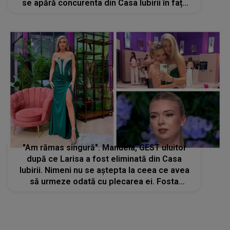
se apără concurenta din Casa Iubirii în fața
acuzațiilor aduse: "Nu este adevărat"
"Am rămas singură". Manuela, GEST uluitor
după ce Larisa a fost eliminată din Casa
Iubirii. Nimeni nu se aștepta la ceea ce avea
să urmeze odată cu plecarea ei. Fosta
concurentă, șocată când a văzut: "Nu am
cuvinte să exprim"