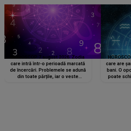
avut..."
HOROSCOP 7 august 2026. Zodia
HOROSCOP 
care intră într-o perioadă marcată
care are șa
de încercări. Problemele se adună
bani. O opo
din toate părțile, iar o veste
poate schi
neașteptată îi dă planurile peste
la
cap