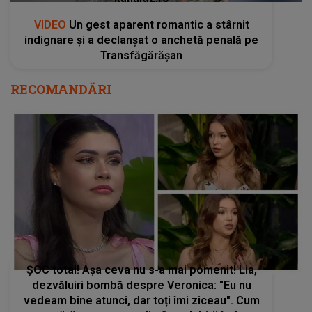
VIDEO
Un gest aparent romantic a stârnit
indignare și a declanșat o anchetă penală pe
Transfăgărășan
RECOMANDĂRI
ȘOC total! Așa ceva nu s-a mai pomenit! Lia,
dezvăluiri bombă despre Veronica: "Eu nu
vedeam bine atunci, dar toți îmi ziceau". Cum