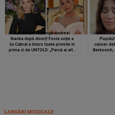
Cât de bine îi merge Andreei
MĂRTURIA
Ibacka după divorț! Fosta soție a
Pușcău!
lui Cabral a întors toate privirile în
cancer dato
prima zi de UNTOLD: „Parcă ai altă
Berkovich, 
strălucire, emani putere,
accident ru
încredere, siguranță...”
Dacă nu 
LANSĂRI MUZICALE