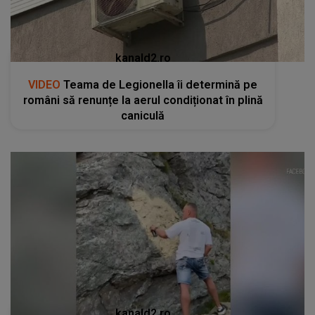
kanald2.ro
VIDEO
Teama de Legionella îi determină pe
români să renunțe la aerul condiționat în plină
caniculă
kanald2.ro