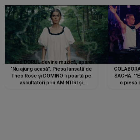
Când DORUL devine muzică, apare
Armin 
"Nu ajung acasă". Piesa lansată de
COLABORAR
Theo Rose și DOMINO îi poartă pe
SACHA: ""E
ascultători prin AMINTIRI și
o piesă 
REGĂSIRI, iar drumul emoțiilor
imediat pre
trece prin sufletul publicului:
cu mine șt
"Pentru toți cei care au plecat
păstrăm do
departe ca să le fie mai bine"