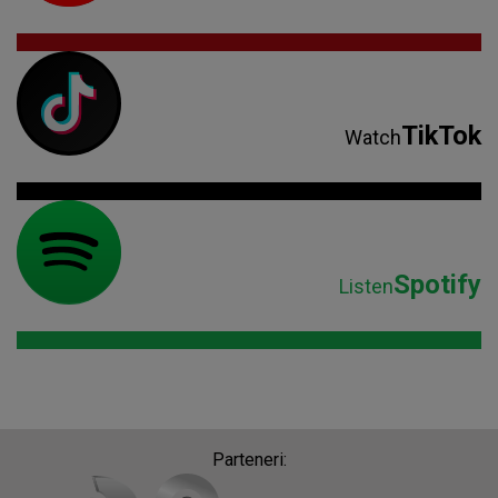
TikTok
Watch
Spotify
Listen
Parteneri: