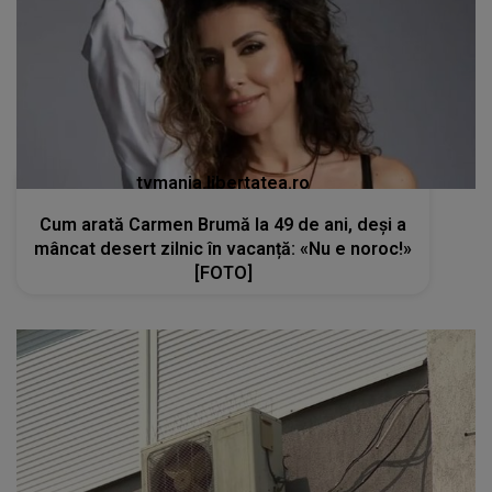
tvmania.libertatea.ro
Cum arată Carmen Brumă la 49 de ani, deși a
mâncat desert zilnic în vacanță: «Nu e noroc!»
[FOTO]