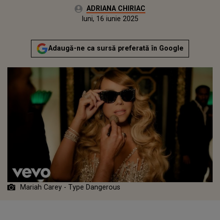
Autor:
ADRIANA CHIRIAC
Publicat:
luni, 16 iunie 2025
Actualizat:
luni, 16 iunie 2025
Adaugă-ne ca sursă preferată în Google
Mariah Carey - Type Dangerous