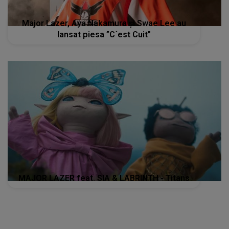
Major Lazer, Aya Nakamura și Swae Lee au
lansat piesa ”C´est Cuit”
MAJOR LAZER feat. SIA & LABRINTH - Titans