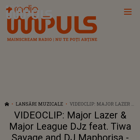
Radio Impuls
LANSĂRI MUZICALE
VIDEOCLIP: MAJOR LAZER &
MAJOR LEAGUE DJZ FEAT.
VIDEOCLIP: Major Lazer &
TIWA SAVAGE AND DJ
MAPHORISA - KOO KOO FUN
Major League DJz feat. Tiwa
Savage and DJ Maphorisa -