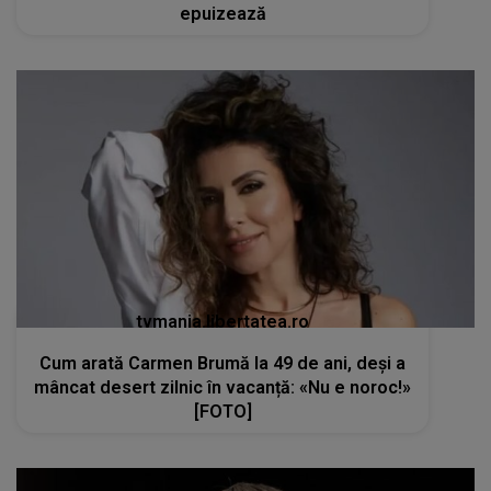
epuizează
tvmania.libertatea.ro
Cum arată Carmen Brumă la 49 de ani, deși a
mâncat desert zilnic în vacanță: «Nu e noroc!»
[FOTO]