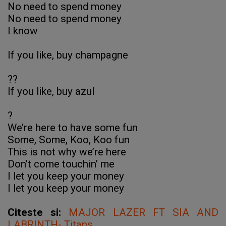
No need to spend money
No need to spend money
I know
If you like, buy champagne
??
If you like, buy azul
?
We’re here to have some fun
Some, Some, Koo, Koo fun
This is not why we’re here
Don’t come touchin’ me
I let you keep your money
I let you keep your money
Citeste si:
MAJOR LAZER FT SIA AND
LABRINTH- Titans