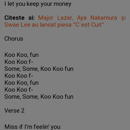
I lеt you keep your money
Citeste si:
Major Lazer, Aya Nakamura și
Swae Lee au lansat piesa ”C´est Cuit”
Chorus
Koo Koo, fun
Koo Koo f-
Some, Some, Koo Koo fun
Koo Koo f-
Koo Koo, fun
Koo Koo f-
Somе, Some, Koo Koo fun
Verse 2
Miss if I’m feelin’ you