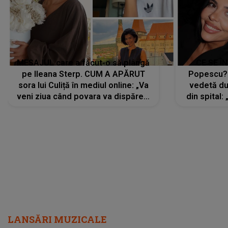
MESAJUL care a făcut-o să plângă
CE SE Î
pe Ileana Sterp. CUM A APĂRUT
Popescu?
sora lui Culiță în mediul online: „Va
vedetă du
veni ziua când povara va dispărea,
din spital:
iar lacrimile...”
LANSĂRI MUZICALE