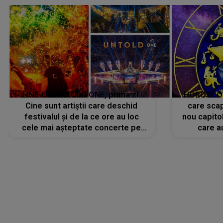
LINE-UP UNTOLD ONE, prima zi.
HOROSCOP 
Cine sunt artiștii care deschid
care scap
festivalul și de la ce ore au loc
nou capitol
cele mai așteptate concerte pe
care a
scena principală?
perioadă 