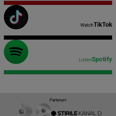
TikTok
Watch
Spotify
Listen
Parteneri: