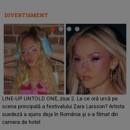
DIVERTISMENT
Ce a dezvăluit noua concurentă din "Casa Iubirii" l-a
luat prin surprindere pe Emanuel. CINE ESTE
BĂIATUL VIZAT de Alexandra?! Aflându-se în fața
faptului împlinit, A RECUNOSCUT IMEDIAT: "Am
avut..."