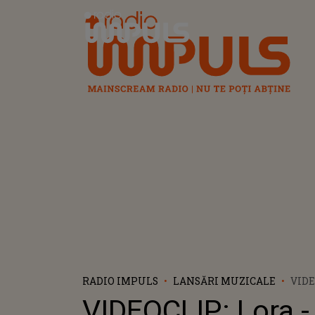
Radio Impuls
RADIO IMPULS
LANSĂRI MUZICALE
VIDE
PRIN
VIDEOCLIP: Lora -
CĂR