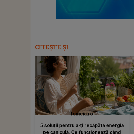
CITEȘTE ȘI
femeia.ro
5 soluții pentru a-ți recăpăta energia
pe caniculă. Ce funcționează când