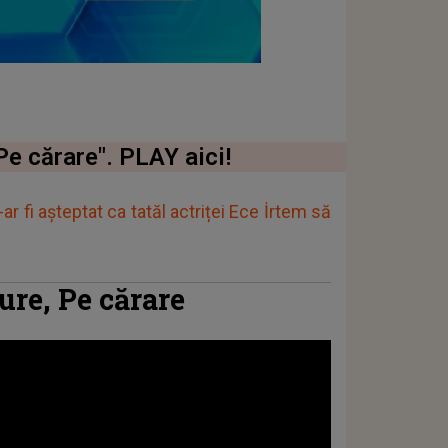
Pe cărare". PLAY aici!
r fi așteptat ca tatăl actriței Ece İrtem să
re, Pe cărare