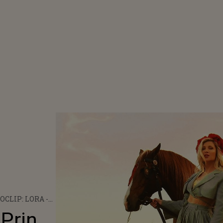
OCLIP: LORA -
 PĂDURE, PE
 Prin
ARE