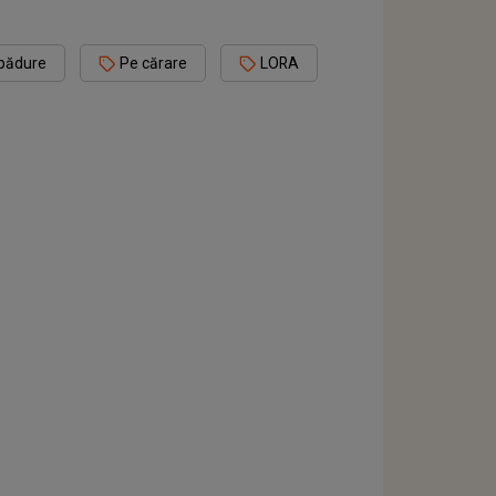
 pădure
Pe cărare
LORA