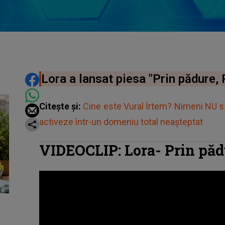
DISTRIBUIE ARTICOLUL
Lora a lansat piesa "Prin pădure, 
Citește și:
Cine este Vural İrtem? Nimeni NU s-a
activeze într-un domeniu total neașteptat
VIDEOCLIP: Lora- Prin pădu