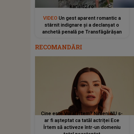
kanald2.ro
VIDEO
Un gest aparent romantic a
stârnit indignare și a declanșat o
anchetă penală pe Transfăgărășan
RECOMANDĂRI
Cine este Vural İrtem? Nimeni NU s-
ar fi așteptat ca tatăl actriței Ece
İrtem să activeze într-un domeniu