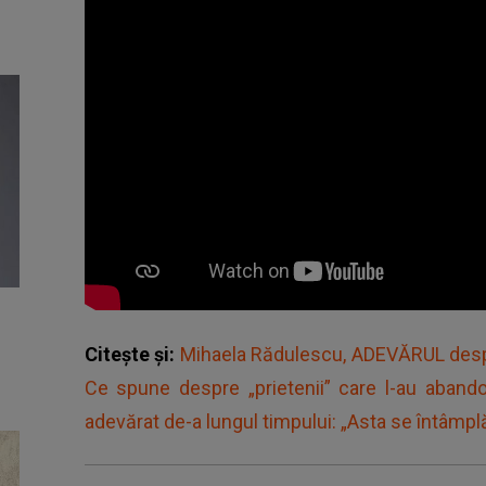
Citește și:
Mihaela Rădulescu, ADEVĂRUL despre
Ce spune despre „prietenii” care l-au abandon
adevărat de-a lungul timpului: „Asta se întâmplă