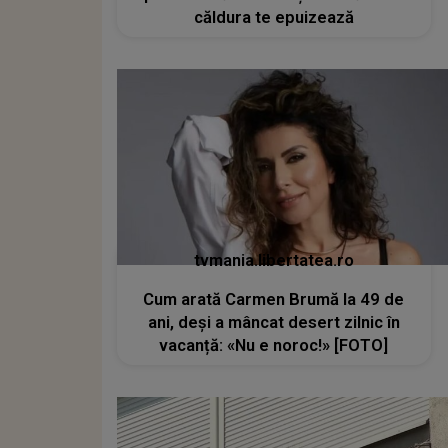
căldura te epuizează
tvmania.libertatea.ro
Cum arată Carmen Brumă la 49 de
ani, deși a mâncat desert zilnic în
vacanță: «Nu e noroc!» [FOTO]