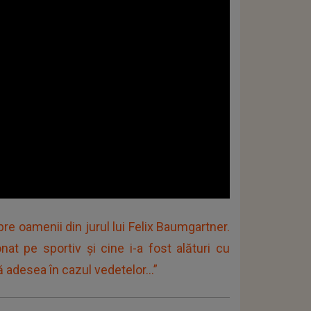
 oamenii din jurul lui Felix Baumgartner.
at pe sportiv și cine i-a fost alături cu
 adesea în cazul vedetelor...”