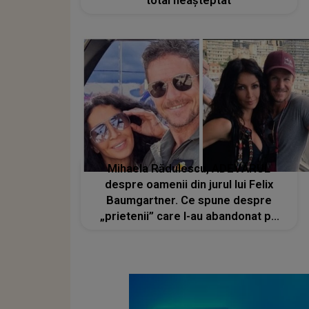
total neașteptat
Mihaela Rădulescu, ADEVĂRUL
despre oamenii din jurul lui Felix
Baumgartner. Ce spune despre
„prietenii” care l-au abandonat pe
sportiv și cine i-a fost alături cu
adevărat de-a lungul timpului: „Asta
se întâmplă adesea în cazul
vedetelor...”