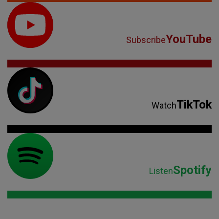
YouTube
Subscribe
TikTok
Watch
Spotify
Listen