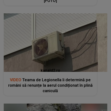
[FOTO]
kanald2.ro
VIDEO
Teama de Legionella îi determină pe
români să renunțe la aerul condiționat în plină
caniculă