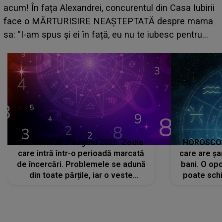
scena principală a festivalului Zara Larsson? Artista
suedeză a ajuns deja în România și s-a filmat din
camera de hotel
a
HOROSCOP 7 august 2026. Zodia
HOROSCOP 
care intră într-o perioadă marcată
care are șa
de încercări. Problemele se adună
bani. O opo
din toate părțile, iar o veste
poate schi
neașteptată îi dă planurile peste
la
cap