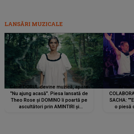
LANSĂRI MUZICALE
Când DORUL devine muzică, apare
Armin 
"Nu ajung acasă". Piesa lansată de
COLABORAR
Theo Rose și DOMINO îi poartă pe
SACHA: ""E
ascultători prin AMINTIRI și
o piesă 
REGĂSIRI, iar drumul emoțiilor
imediat pre
trece prin sufletul publicului:
cu mine șt
"Pentru toți cei care au plecat
păstrăm do
departe ca să le fie mai bine"