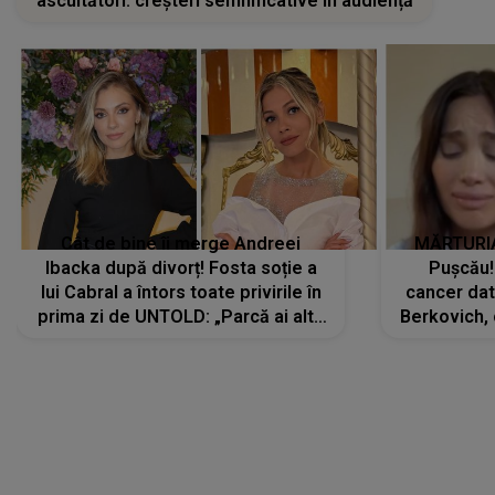
ascultători: creșteri semnificative în audiență
Cât de bine îi merge Andreei
MĂRTURIA
Ibacka după divorț! Fosta soție a
Pușcău!
lui Cabral a întors toate privirile în
cancer dato
prima zi de UNTOLD: „Parcă ai altă
Berkovich, 
strălucire, emani putere,
accident ru
încredere, siguranță...”
Dacă nu 