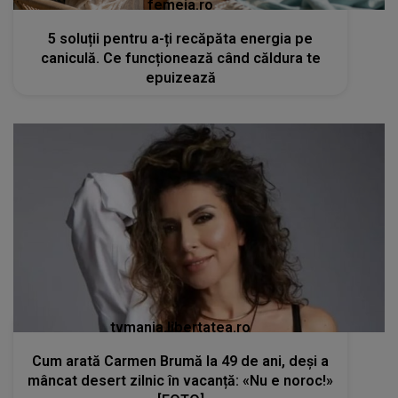
femeia.ro
5 soluții pentru a-ți recăpăta energia pe
caniculă. Ce funcționează când căldura te
epuizează
tvmania.libertatea.ro
Cum arată Carmen Brumă la 49 de ani, deși a
mâncat desert zilnic în vacanță: «Nu e noroc!»