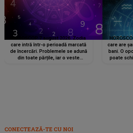
HOROSCOP 7 august 2026. Zodia
HOROSCOP 
care intră într-o perioadă marcată
care are șa
de încercări. Problemele se adună
bani. O opo
din toate părțile, iar o veste
poate schi
neașteptată îi dă planurile peste
la
cap
CONECTEAZĂ-TE CU NOI