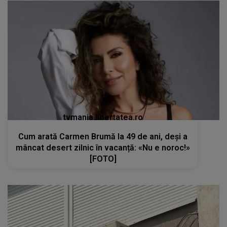
tvmania.libertatea.ro
Cum arată Carmen Brumă la 49 de ani, deși a
mâncat desert zilnic în vacanță: «Nu e noroc!»
[FOTO]