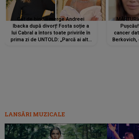
Cât de bine îi merge Andreei
MĂRTURIA
Ibacka după divorț! Fosta soție a
Pușcău!
lui Cabral a întors toate privirile în
cancer dato
prima zi de UNTOLD: „Parcă ai altă
Berkovich, 
strălucire, emani putere,
accident ru
încredere, siguranță...”
Dacă nu 
LANSĂRI MUZICALE