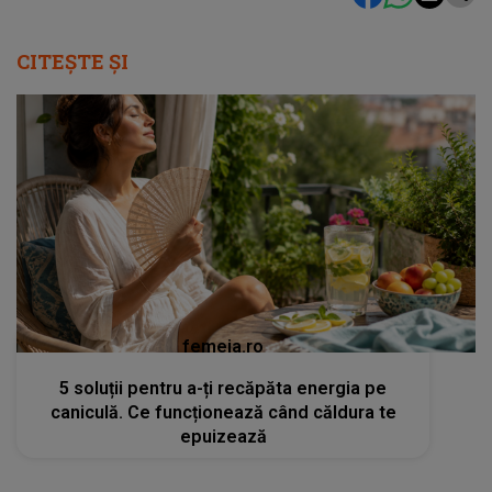
CITEȘTE ȘI
femeia.ro
5 soluții pentru a-ți recăpăta energia pe
caniculă. Ce funcționează când căldura te
epuizează