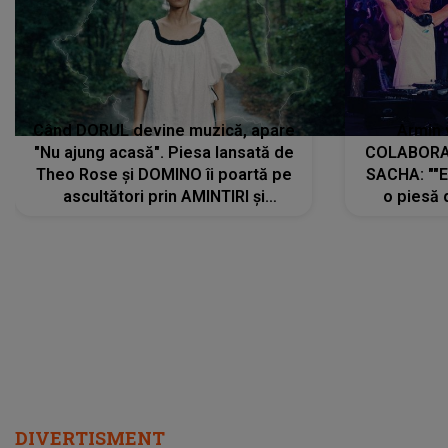
Când DORUL devine muzică, apare
Armin 
"Nu ajung acasă". Piesa lansată de
COLABORAR
Theo Rose și DOMINO îi poartă pe
SACHA: ""E
ascultători prin AMINTIRI și
o piesă 
REGĂSIRI, iar drumul emoțiilor
imediat pre
trece prin sufletul publicului:
cu mine șt
"Pentru toți cei care au plecat
păstrăm do
departe ca să le fie mai bine"
DIVERTISMENT