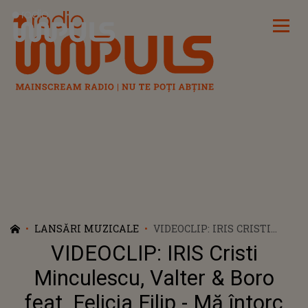
Radio Impuls
LANSĂRI MUZICALE
VIDEOCLIP: IRIS CRISTI
MINCULESCU, VALTER &
VIDEOCLIP: IRIS Cristi
BORO FEAT. FELICIA FILIP -
MĂ ÎNTORC ACASĂ
Minculescu, Valter & Boro
feat. Felicia Filip - Mă întorc