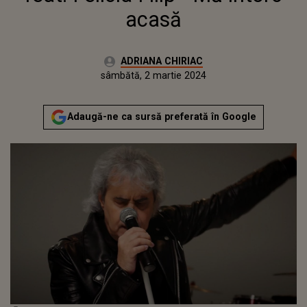
acasă
Autor:
ADRIANA CHIRIAC
Publicat:
joi, 2 martie 2023
Actualizat:
sâmbătă, 2 martie 2024
Adaugă-ne ca sursă preferată în Google