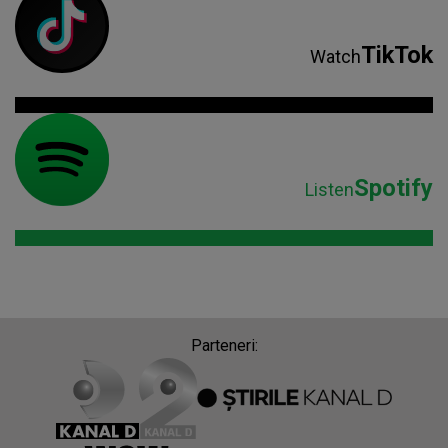
TikTok
Watch
Spotify
Listen
Parteneri: