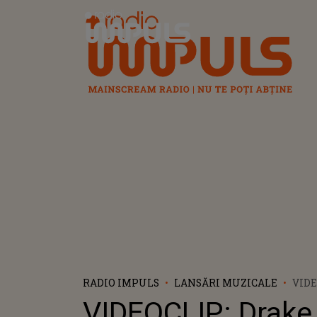
Radio Impuls
RADIO IMPULS
LANSĂRI MUZICALE
VIDE
JUM
VIDEOCLIP: Drake 
POP