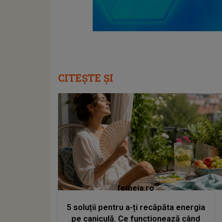
CITEȘTE ȘI
femeia.ro
5 soluții pentru a-ți recăpăta energia
pe caniculă. Ce funcționează când