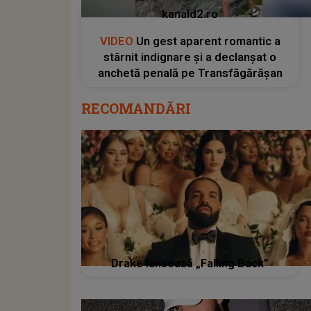
kanald2.ro
VIDEO
Un gest aparent romantic a
stârnit indignare și a declanșat o
anchetă penală pe Transfăgărășan
RECOMANDĂRI
Drake lansează „Falling Back”