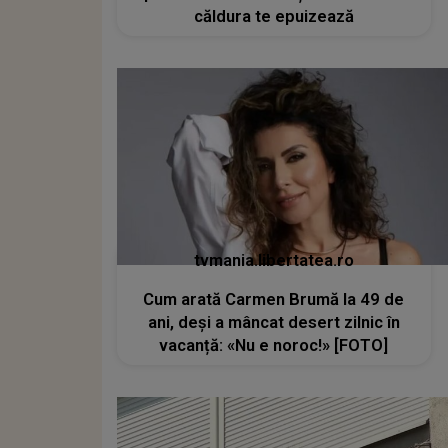
căldura te epuizează
tvmania.libertatea.ro
Cum arată Carmen Brumă la 49 de
ani, deși a mâncat desert zilnic în
vacanță: «Nu e noroc!» [FOTO]