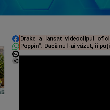
DISTRIBUIE ARTICOLUL
Drake a lansat videoclipul ofic
Poppin”. Dacă nu l-ai văzut, îi poți