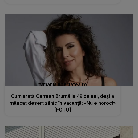
tvmania.libertatea.ro
Cum arată Carmen Brumă la 49 de ani, deși a
mâncat desert zilnic în vacanță: «Nu e noroc!»
[FOTO]