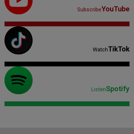
YouTube
Subscribe
TikTok
Watch
Spotify
Listen