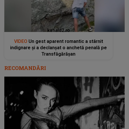
kanald2.ro
VIDEO
Un gest aparent romantic a stârnit
indignare și a declanșat o anchetă penală pe
Transfăgărășan
RECOMANDĂRI