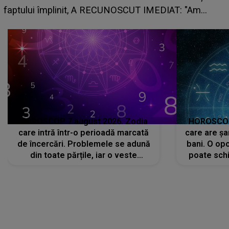
faptului împlinit, A RECUNOSCUT IMEDIAT: "Am
avut..."
HOROSCOP 7 august 2026. Zodia
HOROSCOP 
care intră într-o perioadă marcată
care are șa
de încercări. Problemele se adună
bani. O opo
din toate părțile, iar o veste
poate schi
neașteptată îi dă planurile peste
la
cap