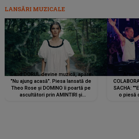
LANSĂRI MUZICALE
Când DORUL devine muzică, apare
Armin 
"Nu ajung acasă". Piesa lansată de
COLABORAR
Theo Rose și DOMINO îi poartă pe
SACHA: ""E
ascultători prin AMINTIRI și
o piesă 
REGĂSIRI, iar drumul emoțiilor
imediat pre
trece prin sufletul publicului:
cu mine șt
"Pentru toți cei care au plecat
păstrăm do
departe ca să le fie mai bine"