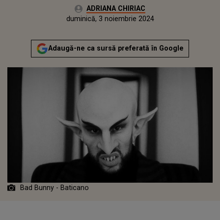
Autor:
ADRIANA CHIRIAC
Publicat:
vineri, 3 noiembrie 2023
Actualizat:
duminică, 3 noiembrie 2024
Adaugă-ne ca sursă preferată în Google
Bad Bunny - Baticano