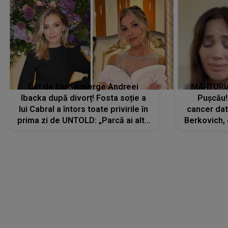
Cât de bine îi merge Andreei
MĂRTURIA
Ibacka după divorț! Fosta soție a
Pușcău!
lui Cabral a întors toate privirile în
cancer dato
prima zi de UNTOLD: „Parcă ai altă
Berkovich, 
strălucire, emani putere,
accident ru
încredere, siguranță...”
Dacă nu 