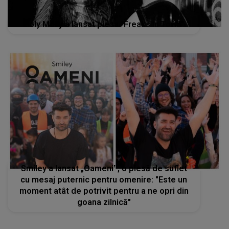
Holy Molly a lansat piesa "Freaks in Town"
Smiley a lansat „Oameni‟, o piesă de suflet
cu mesaj puternic pentru omenire: "Este un
moment atât de potrivit pentru a ne opri din
goana zilnică"