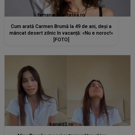
tvmania.libertatea.ro
Cum arată Carmen Brumă la 49 de ani, deși a
mâncat desert zilnic în vacanță: «Nu e noroc!»
[FOTO]
kanald2.ro