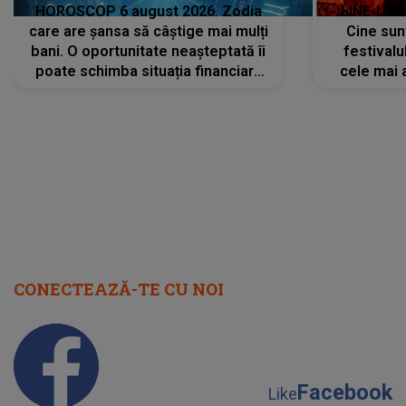
HOROSCOP 6 august 2026. Zodia
LINE-UP 
care are șansa să câștige mai mulți
Cine sunt
bani. O oportunitate neașteptată îi
festivalu
poate schimba situația financiară
cele mai 
la început de lună
sc
CONECTEAZĂ-TE CU NOI
Facebook
Like