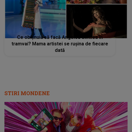
Ce obișnuia să facă Angelea Similea în
tramvai? Mama artistei se rușina de fiecare
dată
STIRI MONDENE