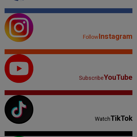
Instagram
Follow
YouTube
Subscribe
TikTok
Watch