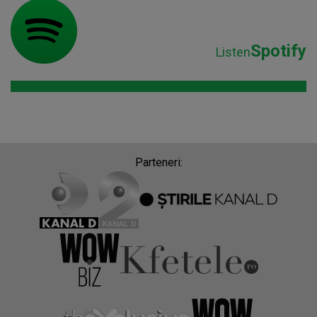
Spotify
Listen
Parteneri: