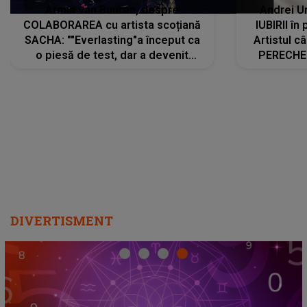
Armin van Buuren, despre
Andrei U
COLABORAREA cu artista scoțiană
IUBIRII în
SACHA: ""Everlasting"a început ca
Artistul 
o piesă de test, dar a devenit
PERECHE 
imediat preferata fanilor. Sacha și
care aleg
cu mine știam că nu am putea să o
același dr
păstrăm doar pentru noi prea mult
R
timp"
DIVERTISMENT