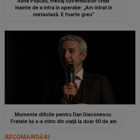
Alina Pușcău, mesaj cutremurător chiar
înainte de a intra în operație: „Am intrat în
metastază. E foarte greu”
kanald2.ro
Momente dificile pentru Dan Diaconescu.
Fratele lui s-a stins din viață la doar 60 de ani
RECOMANDĂRI