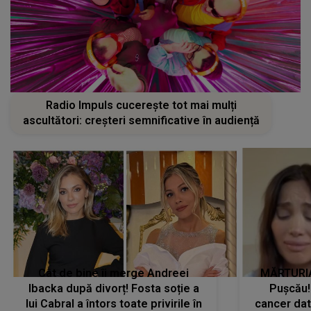
Radio Impuls cucerește tot mai mulți
ascultători: creșteri semnificative în audiență
Cât de bine îi merge Andreei
MĂRTURIA
Ibacka după divorț! Fosta soție a
Pușcău!
lui Cabral a întors toate privirile în
cancer dato