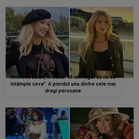
Andreea Bălan, în doliu: "M-am rugat să nu se
întâmple ceva". A pierdut una dintre cele mai
dragi persoane