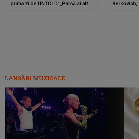
prima zi de UNTOLD: „Parcă ai altă
Berkovich, 
strălucire, emani putere,
accident ru
încredere, siguranță...”
Dacă nu 
LANSĂRI MUZICALE