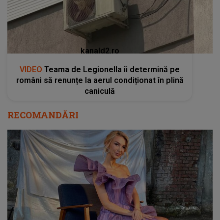
kanald2.ro
VIDEO
Teama de Legionella îi determină pe
români să renunțe la aerul condiționat în plină
caniculă
RECOMANDĂRI