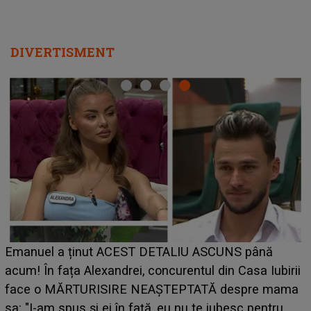
DIVERTISMENT
Emanuel a ținut ACEST DETALIU ASCUNS până
acum! În fața Alexandrei, concurentul din Casa Iubirii
face o MĂRTURISIRE NEAȘTEPTATĂ despre mama
p
sa: "I-am spus și ei în față, eu nu te iubesc pentru