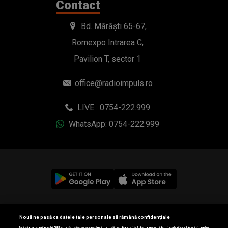
Contact
Bd. Mărăști 65-67,
Romexpo Intrarea C,
Pavilion T, sector 1
office@radioimpuls.ro
LIVE : 0754-222.999
WhatsApp: 0754-222.999
© 2019-2026 DOGAN MEDIA INTERNATIONAL SA, Toate
Nouă ne pasă ca datele tale personale să rămână confidențiale
drepturile rezervate.
Noi și partenerii noștri
589
stocăm și/sau accesăm informații pe dispozitivul dvs., precum identificatorii cookie unici pentru