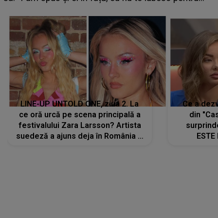
că..."
LINE-UP UNTOLD ONE, ziua 2. La
Ce a dezv
ce oră urcă pe scena principală a
din "Cas
festivalului Zara Larsson? Artista
surprind
suedeză a ajuns deja în România și
ESTE 
s-a filmat din camera de hotel
Alexandr
faptului 
IMED