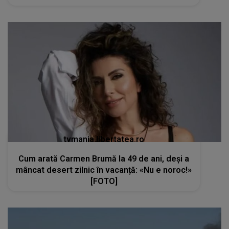
tvmania.libertatea.ro
Cum arată Carmen Brumă la 49 de ani, deși a
mâncat desert zilnic în vacanță: «Nu e noroc!»
[FOTO]