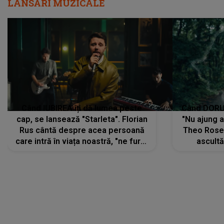
LANSĂRI MUZICALE
Când IUBIREA îți dă lumea peste
Când DORUL
cap, se lansează "Starleta". Florian
"Nu ajung 
Rus cântă despre acea persoană
Theo Rose 
care intră în viața noastră, "ne fură"
ascultă
toate PRIVIRILE, toate GÂNDURILE,
REGĂSIRI
tot UNIVERSUL și fără să ne dăm
trece pr
seama, ajunge să fie motivul
"Pentru t
pentru care zâmbim
departe 