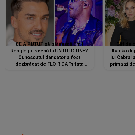
CE A PUTUT să pățească Emil
Cât de b
Rengle pe scenă la UNTOLD ONE?
Ibacka dup
Cunoscutul dansator a fost
lui Cabral a
dezbrăcat de FLO RIDA în fața
prima zi d
tuturor: „Mi-a dat hainele lui. Ce s-a
strălu
întâmplat mai exact...”
încre