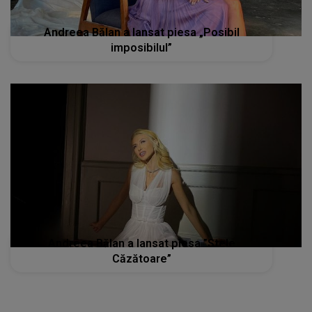
Andreea Bălan a lansat piesa „Posibil
imposibilul”
Andreea Bălan a lansat piesa ”Stele
Căzătoare”