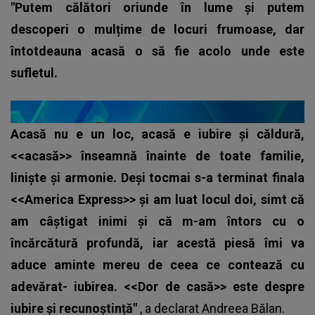
"Putem călători oriunde în lume și putem
descoperi o mulțime de locuri frumoase, dar
întotdeauna acasă o să fie acolo unde este
sufletul.
Acasă nu e un loc, acasă e iubire și căldură,
<<acasă>> înseamnă înainte de toate familie,
liniște și armonie. Deși tocmai s-a terminat finala
<<America Express>> și am luat locul doi, simt că
am câștigat inimi și că m-am întors cu o
încărcătură profundă, iar acestă piesă îmi va
aduce aminte mereu de ceea ce contează cu
adevărat- iubirea. <<Dor de casă>> este despre
iubire și recunoștință"
, a declarat
Andreea Bălan
.