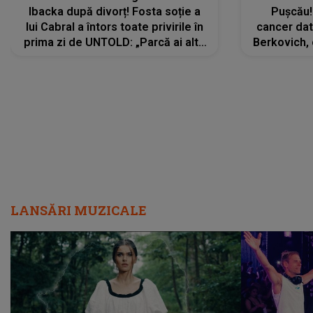
Ibacka după divorț! Fosta soție a
Pușcău!
lui Cabral a întors toate privirile în
cancer dato
prima zi de UNTOLD: „Parcă ai altă
Berkovich, 
strălucire, emani putere,
accident ru
încredere, siguranță...”
Dacă nu 
LANSĂRI MUZICALE