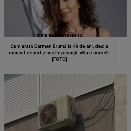
tvmania.libertatea.ro
Cum arată Carmen Brumă la 49 de ani, deși a
mâncat desert zilnic în vacanță: «Nu e noroc!»
[FOTO]