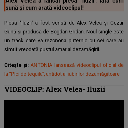
Alex Velea a lansat piesa "Iluzii'. Iată cum
sună și cum arată videoclipul!
Piesa "Iluzii' a fost scrisă de Alex Velea și Cezar
Gună și produsă de Bogdan Gridan. Noul single este
un track care va rezonona puternic cu cei care au
simțit vreodată gustul amar al dezamăgirii.
Citește și:
ANTONIA lansează videoclipul oficial de
la “Ploi de tequila”, antidot al iubirilor dezamăgitoare
VIDEOCLIP: Alex Velea- Iluzii