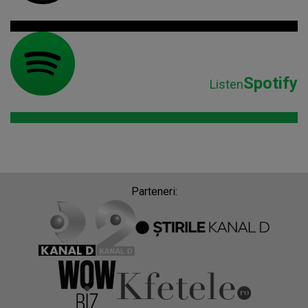
Spotify
Listen
Parteneri: