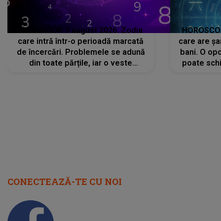
HOROSCOP 7 august 2026. Zodia
HOROSCOP 
care intră într-o perioadă marcată
care are șa
de încercări. Problemele se adună
bani. O opo
din toate părțile, iar o veste
poate schi
neașteptată îi dă planurile peste
la
cap
CONECTEAZĂ-TE CU NOI