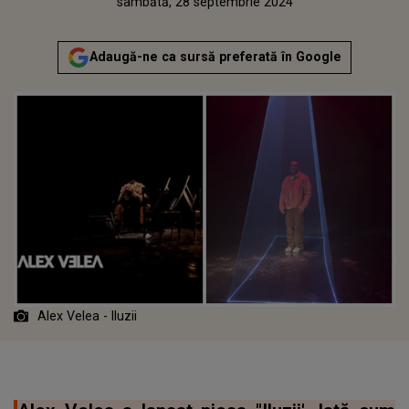
Publicat:
sâmbătă, 28 septembrie 2024
Adaugă-ne ca sursă preferată în Google
Alex Velea - Iluzii