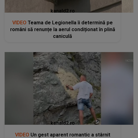
kanald2.ro
VIDEO
Teama de Legionella îi determină pe
români să renunțe la aerul condiționat în plină
caniculă
kanald2.ro
VIDEO
Un gest aparent romantic a stârnit