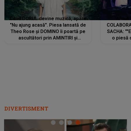
Când DORUL devine muzică, apare
Armin 
"Nu ajung acasă". Piesa lansată de
COLABORAR
Theo Rose și DOMINO îi poartă pe
SACHA: ""E
ascultători prin AMINTIRI și
o piesă 
REGĂSIRI, iar drumul emoțiilor
imediat pre
trece prin sufletul publicului:
cu mine șt
"Pentru toți cei care au plecat
păstrăm do
departe ca să le fie mai bine"
DIVERTISMENT