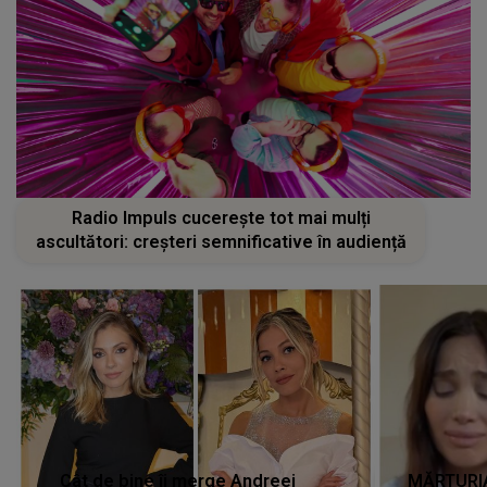
Radio Impuls cucerește tot mai mulți
ascultători: creșteri semnificative în audiență
Cât de bine îi merge Andreei
MĂRTURIA