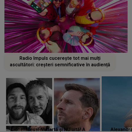
Radio Impuls cucerește tot mai mulți
ascultători: creșteri semnificative în audiență
Lionel Messi NU iartă și NU uită! A
Alexandr