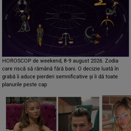
VIDEO
"Nu mă crezi că fac treaba asta?" DE
NECREZUT LA CE AU ASISTAT internauții în cel mai
recent LIVE! Ce s-a întâmplat între Lucia și Iosif: "N
vreau! Ascultă-mă că te..."