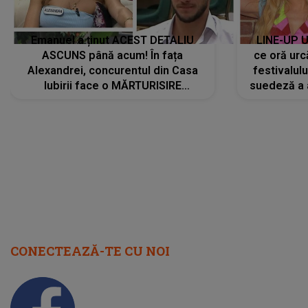
Emanuel a ținut ACEST DETALIU
LINE-UP U
ASCUNS până acum! În fața
ce oră urc
Alexandrei, concurentul din Casa
festivalul
Iubirii face o MĂRTURISIRE
suedeză a a
NEAȘTEPTATĂ despre mama sa:
s-a film
"I-am spus și ei în față, eu nu te
iubesc pentru că..."
CONECTEAZĂ-TE CU NOI