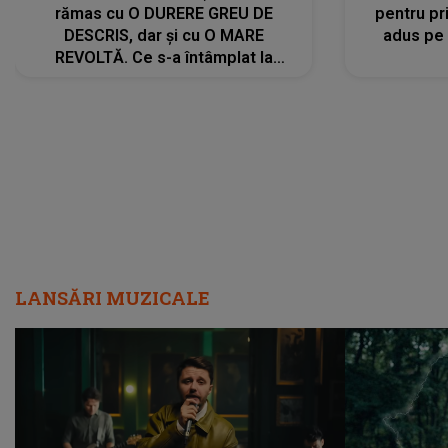
rămas cu O DURERE GREU DE
pentru pr
DESCRIS, dar și cu O MARE
adus pe 
REVOLTĂ. Ce s-a întâmplat la
ÎNMORMÂNTAREA tatălui său l-a
făcut să ia o DECIZIE DRASTICĂ
LANSĂRI MUZICALE