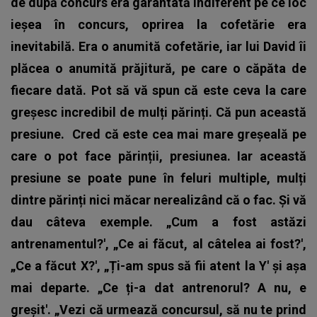
de după concurs era garantată indiferent pe ce loc
ieșea în concurs, oprirea la cofetărie era
inevitabilă. Era o anumită cofetărie, iar lui David îi
plăcea o anumită prăjitură, pe care o căpăta de
fiecare dată. Pot să vă spun că este ceva la care
greșesc incredibil de mulți părinți. Că pun această
presiune.
Cred că este cea mai mare greșeală pe
care o pot face părinții, presiunea. Iar această
presiune se poate pune în feluri multiple, mulți
dintre părinți nici măcar nerealizând că o fac. Și vă
dau câteva exemple. „Cum a fost astăzi
antrenamentul?', „Ce ai făcut, al câtelea ai fost?',
„Ce a făcut X?', „Ți-am spus să fii atent la Y' și așa
mai departe. „Ce ți-a dat antrenorul? A nu, e
greșit'. „Vezi că urmează concursul, să nu te prind