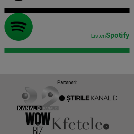
Spotify
Listen
Parteneri: