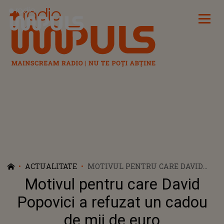
Radio Impuls
ACTUALITATE
MOTIVUL PENTRU CARE DAVID
POPOVICI A REFUZAT UN CADOU
Motivul pentru care David
DE MII DE EURO
Popovici a refuzat un cadou
de mii de euro