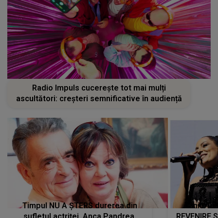
Radio Impuls cucerește tot mai mulți
ascultători: creșteri semnificative în audiență
Timpul NU A ȘTERS durerea din
Tania Tu
sufletul actriței. Anca Pandrea,
REVENIRE 