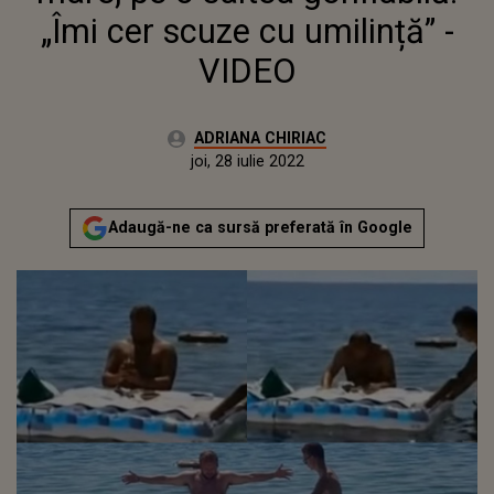
„Îmi cer scuze cu umilință” -
VIDEO
Autor:
ADRIANA CHIRIAC
Publicat:
joi, 28 iulie 2022
Actualizat:
joi, 28 iulie 2022
Adaugă-ne ca sursă preferată în Google