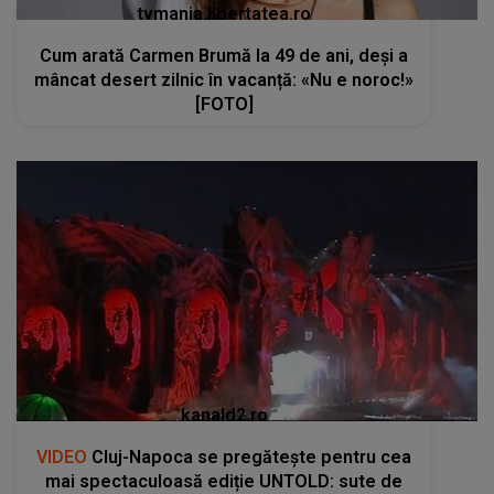
tvmania.libertatea.ro
Cum arată Carmen Brumă la 49 de ani, deși a
mâncat desert zilnic în vacanță: «Nu e noroc!»
[FOTO]
kanald2.ro
VIDEO
Cluj-Napoca se pregătește pentru cea
mai spectaculoasă ediție UNTOLD: sute de