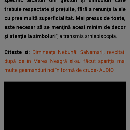
specific alcătuit din gesturi şi simboluri care
trebuie respectate şi preţuite, fără a renunţa la ele
cu prea multă superficialitat. Mai presus de toate,
este necesar să se menţină acest minim de decor
şi atenţie la simboluri"
, a transmis arhiepiscopia.
Citeste si:
Dimineața Nebună: Salvamarii, revoltați
după ce în Marea Neagră și-au făcut apariția mai
multe geamanduri noi în formă de cruce- AUDIO