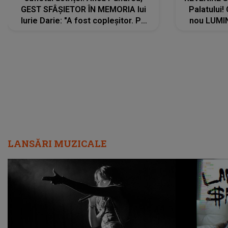
GEST SFÂȘIETOR ÎN MEMORIA lui
Palatului!
Iurie Darie: "A fost copleșitor. Pe
nou LUMI
măsură ce trece timpul parcă..."
pentru a
cântece no
care abia 
LANSĂRI MUZICALE