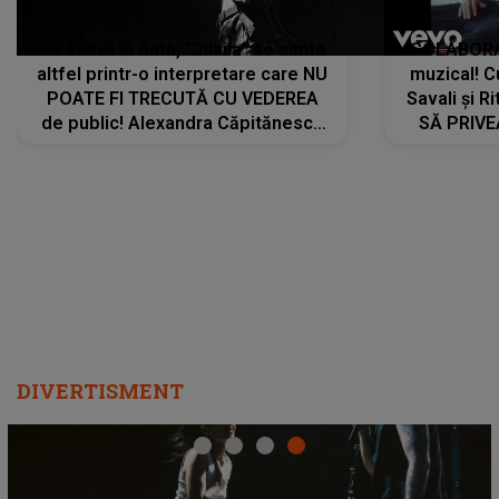
De această dată, "Dilaila" se simte
COLABORAR
altfel printr-o interpretare care NU
muzical! C
POATE FI TRECUTĂ CU VEDEREA
Savali și Ri
de public! Alexandra Căpitănescu
SĂ PRIV
a lansat VERSIUNEA LIVE a piesei
DIVERTISMENT