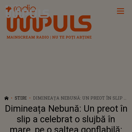
Radio Impuls
STIRI
DIMINEAȚA NEBUNĂ: UN PREOT ÎN SLIP A
CELEBRAT O SLUJBĂ ÎN MARE, PE O
Dimineața Nebună: Un preot în
SALTEA GONFLABILĂ: „ÎMI CER SCUZE CU
UMILINȚĂ” - VIDEO
slip a celebrat o slujbă în
mare, pe o saltea gonflabilă: