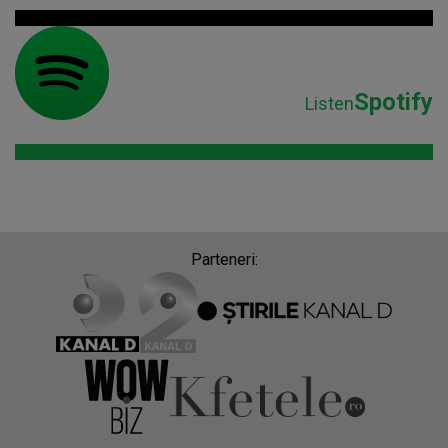
Spotify
Listen
Parteneri: