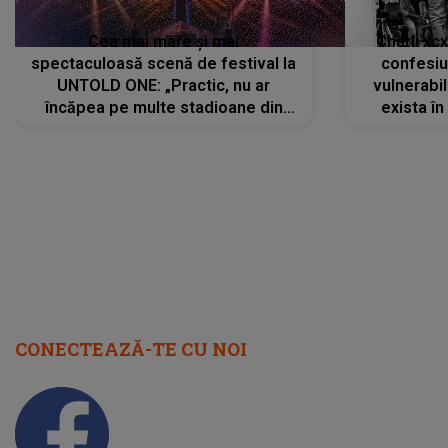
Cea mai mare și mai
Charli xc
spectaculoasă scenă de festival la
confesiu
UNTOLD ONE: „Practic, nu ar
vulnerabil
încăpea pe multe stadioane din
exista în
lume”. Evenimentul începe joi, 6
august 2026
CONECTEAZĂ-TE CU NOI