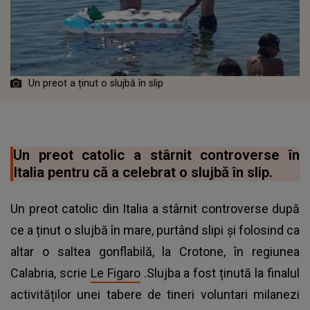
Un preot a ținut o slujbă în slip
Un preot catolic a stârnit controverse în
Italia pentru că a celebrat o slujbă în slip.
Un preot catolic din Italia a stârnit controverse după
ce a ținut o slujbă în mare, purtând slipi și folosind ca
altar o saltea gonflabilă, la Crotone, în regiunea
Calabria, scrie
Le Figaro
.Slujba a fost ținută la finalul
activităților unei tabere de tineri voluntari milanezi