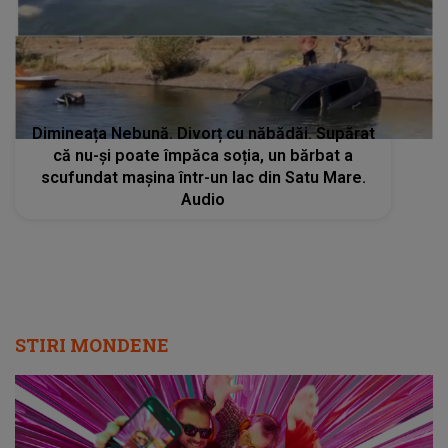
Dimineața Nebună. Divorț cu năbădăi. Supărat
că nu-și poate împăca soția, un bărbat a
scufundat mașina într-un lac din Satu Mare.
Audio
STIRI MONDENE