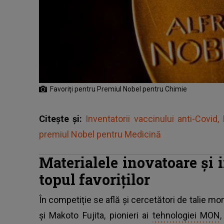
Favoriți pentru Premiul Nobel pentru Chimie
Citește și:
Inventatorii vaccinului anti-Covid
premiul Nobel pentru Medicină
Materialele inovatoare și i
topul favoriților
În competiție se află și cercetători de talie
și Makoto Fujita, pionieri ai
tehnologiei MON