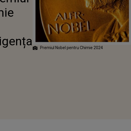
ELE
mie
E ȘI
NȚA
LĂ, ÎN TOPUL
OR
ligența
Premiul Nobel pentru Chimie 2024