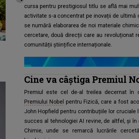
cursa pentru prestigiosul titlu se află mai mu
activitate s-a concentrat pe inovații de ultimă 
se numără elaborarea de noi materiale chimice și
cercetare, două direcții care au revoluționat r
comunității științifice internaționale.
Cine va câștiga Premiul N
Premiul este cel de-al treilea decernat în
Premiului Nobel
pentru Fizică, care a fost aco
John Hopfield pentru contribuțiile lor cruciale l
succes al tehnologiei AI revine, de altfel, și în
Chimie, unde se remarcă lucrările cercetăt