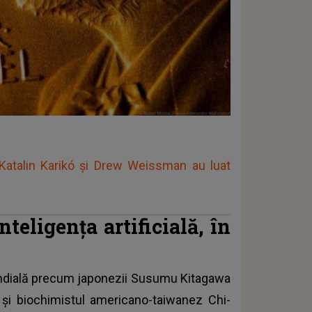
, Katalin Karikó şi Drew Weissman au luat
nteligența artificială, în
 mondială precum japonezii Susumu Kitagawa
, și biochimistul americano-taiwanez Chi-