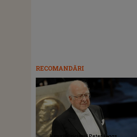
RECOMANDĂRI
A murit fizicianul Peter Higgs,