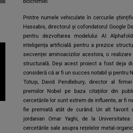
biochimiei.
Printre numele vehiculate în cercurile știin
Hassabis, directorul și cofondatorul Google D
pentru dezvoltarea modelului AI Alphafold
inteligența artificială pentru a prezice struc
secvenței aminoacizilor acestora, o realizare
structurală. Deși acest proiect a fost deja d
consideră că ar fi un succes notabil și pentru 
Totuși, David Pendlebury, director al firmei
premiilor Nobel pe baza citațiilor din publi
cercetările lor sunt extrem de influente, ar fi 
fie premiată atât de curând. Un alt favorit
jordanian Omar Yaghi, de la Universitatea 
cercetările sale asupra rețelelor metal-orga