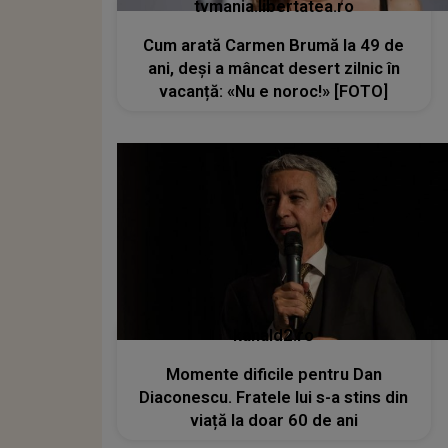
tvmania.libertatea.ro
Cum arată Carmen Brumă la 49 de
ani, deși a mâncat desert zilnic în
vacanță: «Nu e noroc!» [FOTO]
kanald2.ro
Momente dificile pentru Dan
Diaconescu. Fratele lui s-a stins din
viață la doar 60 de ani