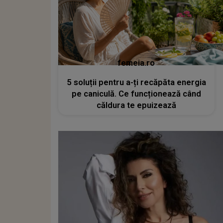
femeia.ro
5 soluții pentru a-ți recăpăta energia
pe caniculă. Ce funcționează când
căldura te epuizează