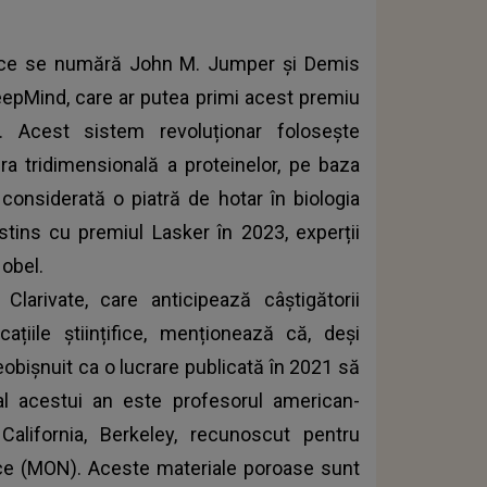
țifice se numără John M. Jumper și Demis
eepMind, care ar putea primi acest premiu
. Acest sistem revoluționar folosește
tura tridimensională a proteinelor, pe baza
 considerată o piatră de hotar în biologia
istins cu premiul Lasker în 2023, experții
Nobel.
 Clarivate, care anticipează câștigătorii
cațiile științifice, menționează că, deși
neobișnuit ca o lucrare publicată în 2021 să
 al acestui an este profesorul american-
California, Berkeley, recunoscut pentru
nice (MON). Aceste materiale poroase sunt