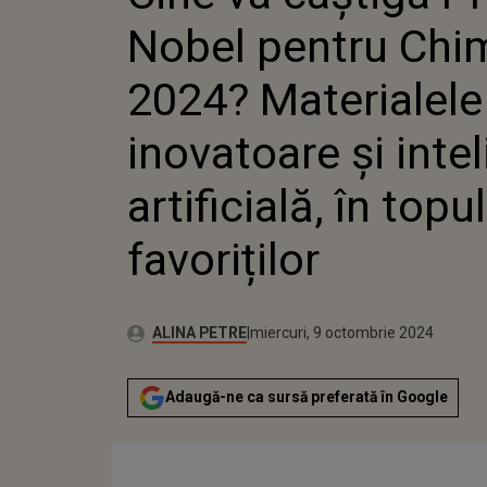
MATERIAL
Nobel pentru Chi
INOVATOAR
INTELIGE
ARTIFICIA
2024? Materialele
FAVORIȚIL
inovatoare și inte
artificială, în topul
favoriților
Publicat:
Autor:
miercuri, 9 octombrie 2024
Actualizat:
ALINA PETRE
miercuri, 9 octombrie 2024
Adaugă-ne ca sursă preferată în Google