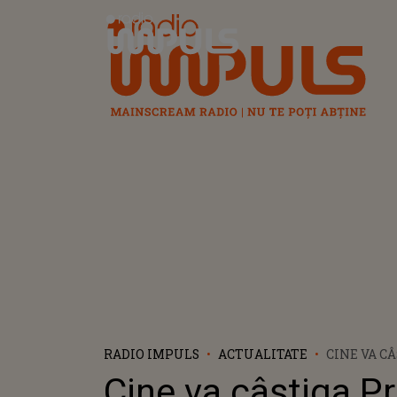
Radio Impuls
RADIO IMPULS
ACTUALITATE
CINE VA C
PREMIUL 
Cine va câștiga P
CHIMIE 20