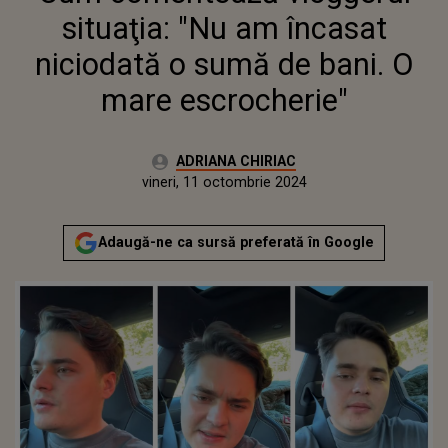
situaţia: "Nu am încasat
niciodată o sumă de bani. O
mare escrocherie"
Autor:
ADRIANA CHIRIAC
Publicat:
vineri, 11 octombrie 2024
Actualizat:
vineri, 11 octombrie 2024
Adaugă-ne ca sursă preferată în Google