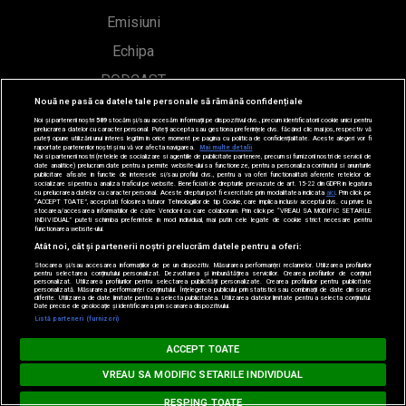
Emisiuni
Echipa
PODCAST
Nouă ne pasă ca datele tale personale să rămână confidențiale
Concursuri
Noi și partenerii noștri
589
stocăm și/sau accesăm informații pe dispozitivul dvs., precum identificatorii cookie unici pentru
prelucrarea datelor cu caracter personal. Puteți accepta sau gestiona preferințele dvs. făcând clic mai jos, respectiv vă
HOT40
puteți opune utilizării unui interes legitim în orice moment pe pagina cu politica de confidențialitate. Aceste alegeri vor fi
raportate partenerilor noștri și nu vă vor afecta navigarea.
Mai multe detalii
Noi si partenerii nostri (retelele de socializare si agentiile de publicitate partenere, precum si furnizorii nostri de servicii de
date analitice) prelucram date pentru a permite website-ului sa functioneze, pentru a personaliza continutul si anunturile
publicitare afisate in functie de interesele si/sau profilul dvs., pentru a va oferi functionalitati aferente retelelor de
socializare si pentru a analiza traficul pe website. Beneficiati de drepturile prevazute de art. 15-22 din GDPR in legatura
cu prelucrarea datelor cu caracter personal. Aceste drepturi pot fi exercitate prin modalitatea indicata
aici
. Prin click pe
Contact
“ACCEPT TOATE”, acceptati folosirea tuturor Tehnologiilor de tip Cookie, care implica inclusiv acceptul dvs. cu privire la
stocarea/accesarea informatiilor de catre Vendor-ii cu care colaboram. Prin click pe “VREAU SA MODIFIC SETARILE
INDIVIDUAL” puteti schimba preferintele in mod individual, mai putin cele legate de cookie strict necesare pentru
functionarea website-ului.
Bd. Mărăști 65-67,
Atât noi, cât și partenerii noștri prelucrăm datele pentru a oferi:
Romexpo Intrarea C,
Stocarea și/sau accesarea informațiilor de pe un dispozitiv. Măsurarea performanței reclamelor. Utilizarea profilurilor
pentru selectarea conținutului personalizat. Dezvoltarea și îmbunătățirea serviciilor. Crearea profilurilor de conținut
personalizat. Utilizarea profilurilor pentru selectarea publicității personalizate. Crearea profilurilor pentru publicitate
personalizată. Măsurarea performanței conținutului. Înțelegerea publicului prin statistici sau combinații de date din surse
Pavilion T, sector 1
diferite. Utilizarea de date limitate pentru a selecta publicitatea. Utilizarea datelor limitate pentru a selecta conținutul.
Date precise de geolocație și identificarea prin scanarea dispozitivului.
Listă parteneri (furnizori)
office@radioimpuls.ro
PARTY ZONE
ACCEPT TOATE
Loading...
Party Zone - EVEN STEVEN In The Mix
Party Zone - EVEN STEVEN In 
VREAU SA MODIFIC SETARILE INDIVIDUAL
LIVE : 0754-222.999
RESPING TOATE