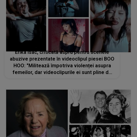
Erika Isac, criticată aspru pentru scenele
abuzive prezentate în videoclipul piesei BOO
HOO: "Militează împotriva violenței asupra
femeilor, dar videoclipurile ei sunt pline de
violență și imagini vulgare"