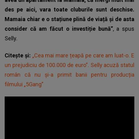
des pe aici, vara toate cluburile sunt deschise.
Mamaia chiar e o stațiune plină de viață și de asta
consider că am făcut o investiție bună”
, a spus
Selly.
Citește și:
„Cea mai mare țeapă pe care am luat-o. E
un prejudiciu de 100.000 de euro”. Selly acuză statul
român că nu și-a primit banii pentru producția
filmului „5Gang”