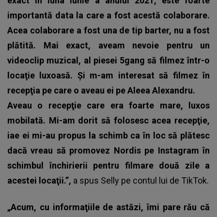
exact în luna iunie a anului 2021, este foarte
importantă data la care a fost acestă colaborare.
Acea colaborare a fost una de tip barter, nu a fost
plătită. Mai exact, aveam nevoie pentru un
videoclip muzical, al piesei 5gang să filmez într-o
locaţie luxoasă. Şi m-am interesat să filmez în
recepţia pe care o aveau ei pe Aleea Alexandru.
Aveau o recepţie care era foarte mare, luxos
mobilată. Mi-am dorit să folosesc acea recepţie,
iae ei mi-au propus la schimb ca în loc să plătesc
dacă vreau să promovez Nordis pe Instagram în
schimbul închirierii pentru filmare două zile a
acestei locaţii.”,
a spus
Selly
pe contul lui de TikTok.
„Acum, cu informaţiile de astăzi, îmi pare rău că