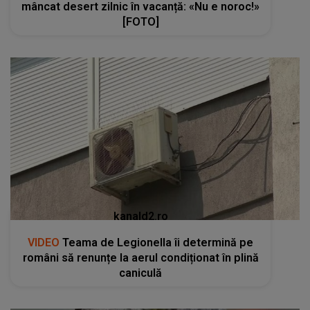
mâncat desert zilnic în vacanță: «Nu e noroc!»
[FOTO]
kanald2.ro
VIDEO
Teama de Legionella îi determină pe
români să renunțe la aerul condiționat în plină
caniculă