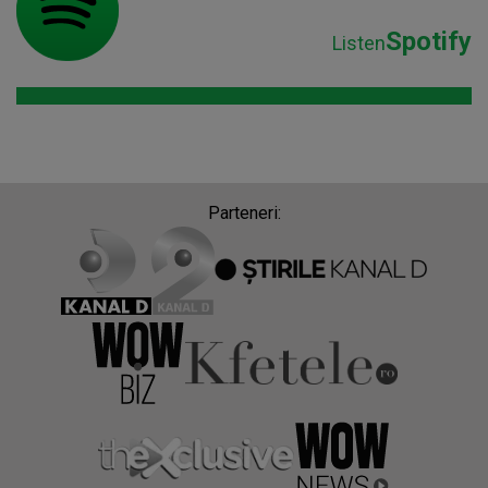
Spotify
Listen
Parteneri: