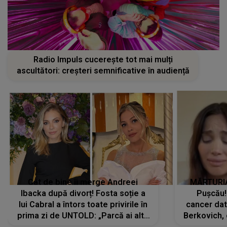
Radio Impuls cucerește tot mai mulți
ascultători: creșteri semnificative în audiență
Cât de bine îi merge Andreei
MĂRTURIA
Ibacka după divorț! Fosta soție a
Pușcău!
lui Cabral a întors toate privirile în
cancer dato
prima zi de UNTOLD: „Parcă ai altă
Berkovich, 
strălucire, emani putere,
accident ru