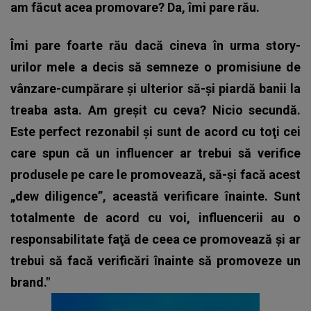
am făcut acea promovare? Da, îmi pare rău.
Îmi pare foarte rău dacă cineva în urma story-
urilor mele a decis să semneze o promisiune de
vânzare-cumpărare şi ulterior să-şi piardă banii la
treaba asta. Am greşit cu ceva? Nicio secundă.
Este perfect rezonabil şi sunt de acord cu toţi cei
care spun că un influencer ar trebui să verifice
produsele pe care le promovează, să-şi facă acest
„dew diligence”, această verificare înainte. Sunt
totalmente de acord cu voi, influencerii au o
responsabilitate faţă de ceea ce promovează şi ar
trebui să facă verificări înainte să promoveze un
brand."