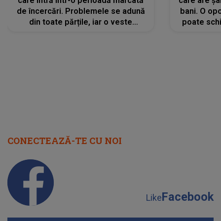
care intră într-o perioadă marcată
care are șa
de încercări. Problemele se adună
bani. O opo
din toate părțile, iar o veste
poate schi
neașteptată îi dă planurile peste
la
cap
CONECTEAZĂ-TE CU NOI
Facebook
Like