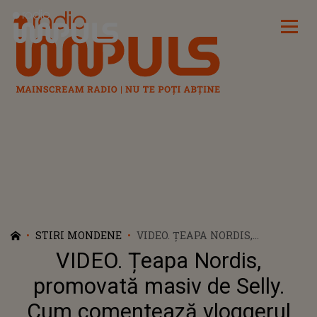
Radio Impuls
STIRI MONDENE
VIDEO. ȚEAPA NORDIS,
PROMOVATĂ MASIV DE SELLY.
VIDEO. Țeapa Nordis,
CUM COMENTEAZĂ VLOGGERUL
SITUAŢIA: "NU AM ÎNCASAT
promovată masiv de Selly.
NICIODATĂ O SUMĂ DE BANI. O
Cum comentează vloggerul
MARE ESCROCHERIE"