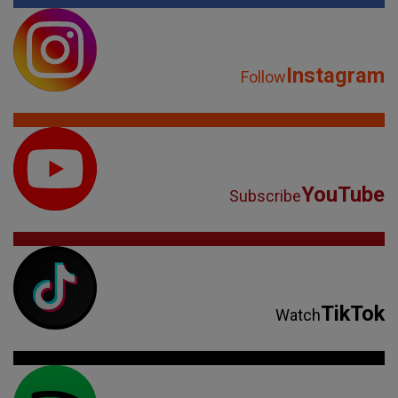
Instagram
Follow
YouTube
Subscribe
TikTok
Watch