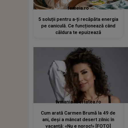
femeia.ro
5 soluții pentru a-ți recăpăta energia
pe caniculă. Ce funcționează când
căldura te epuizează
tvmania.libertatea.ro
Cum arată Carmen Brumă la 49 de
ani, deși a mâncat desert zilnic în
vacanță: «Nu e noroc!» [FOTO]