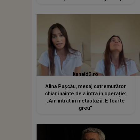
kanald2.ro
Alina Pușcău, mesaj cutremurător
chiar înainte de a intra în operație:
„Am intrat în metastază. E foarte
greu”