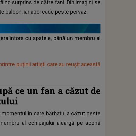
iind surprins de către fani. Din imagini se
 balcon, iar apoi cade peste pervaz.
 era întors cu spatele, până un membru al
intre puținii artiști care au reușit această
upă ce un fan a căzut de
tului
în momentul în care bărbatul a căzut peste
membru al echipajului aleargă pe scenă