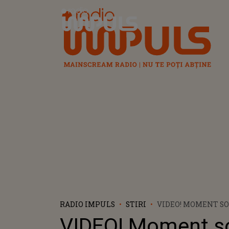
Radio Impuls
RADIO IMPULS
STIRI
VIDEO! MOMENT S
CONCERTUL LUI DR
VIDEO! Moment so
DE LA BALCON IN F