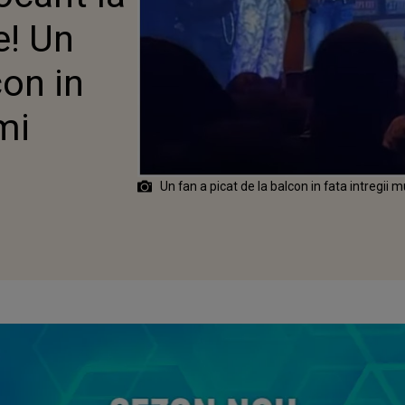
e! Un
con in
mi
Un fan a picat de la balcon in fata intregii m