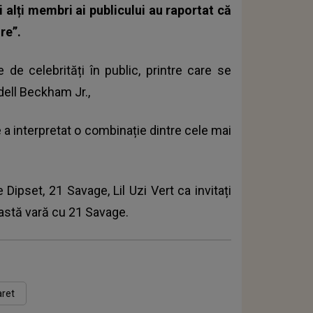
și alți membri ai publicului au raportat că
re”.
de celebrități în public, printre care se
dell Beckham Jr.,
e a interpretat o combinație dintre cele mai
Dipset, 21 Savage, Lil Uzi Vert ca invitați
eastă vară cu
21 Savage
.
aret