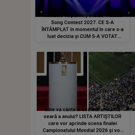
România va participa la Eurovision
Song Contest 2027. CE S-A
ÎNTÂMPLAT în momentul în care s-a
luat decizia și CUM S-A VOTAT
revenirea în concurs: "Reprezintă un
proiect strategic de..."
Cine va cânta în cea mai urmărită
seară a anului? LISTA ARTIȘTILOR
care vor aprinde scena finalei
Campionatului Mondial 2026 și vor