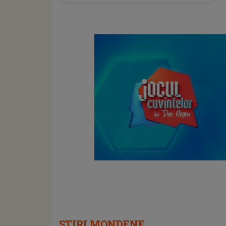
transforma SEARA TROFEULUI într-
un show de neuitat: "Ceremonia de
închidere va încheia..."
STIRI MONDENE