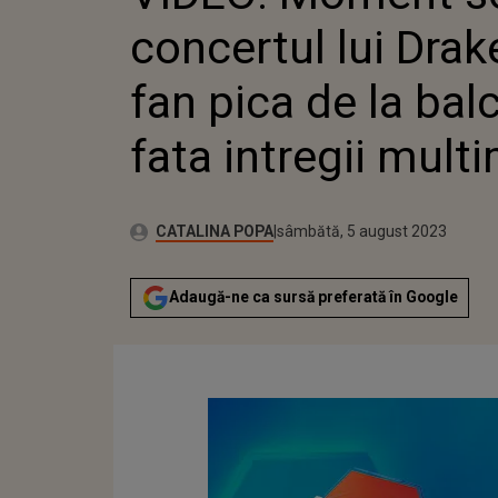
MULTIMI
concertul lui Drak
fan pica de la bal
fata intregii multi
Publicat:
Autor:
miercuri, 25 ianuarie 2023
Actualizat:
CATALINA POPA
sâmbătă, 5 august 2023
Adaugă-ne ca sursă preferată în Google