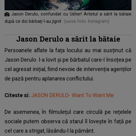
Jason Derulo, confundat cu Usher! Artistul a sărit la bătaie
după ce doi bărbați l-au jignit
(sursa foto: Instagram)
Jason Derulo a sărit la bătaie
Persoanele aflate la fața locului au mai susținut că
Jason Derulo
l-a lovit și pe bărbatul care-l însoțea pe
cel agresat inițial, fiind nevoie de intervenția agenților
de pază pentru aplanarea conflictului.
Citeste si:
JASON DERULO- Want To Want Me
De asemenea, în filmulețul care circulă pe rețelele
sociale putem observa că starul îl lovește în față pe
cel care a strigat, lăsându-l la pământ.