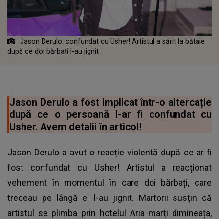
Jason Derulo, confundat cu Usher! Artistul a sărit la bătaie
după ce doi bărbați l-au jignit
Jason Derulo a fost implicat într-o altercație
după ce o persoană l-ar fi confundat cu
Usher. Avem detalii în articol!
Jason Derulo a avut o reacție violentă după ce ar fi
fost confundat cu Usher! Artistul a reacționat
vehement în momentul în care doi bărbați, care
treceau pe lângă el l-au jignit. Martorii susțin că
artistul se plimba prin hotelul Aria marți dimineața,