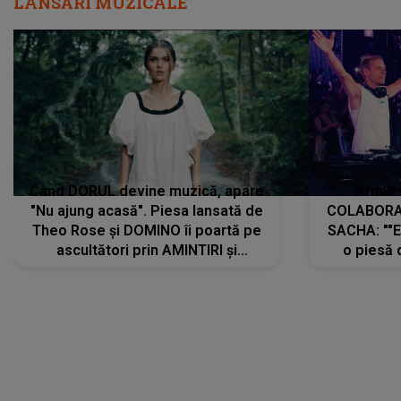
LANSĂRI MUZICALE
Când DORUL devine muzică, apare
Armin 
"Nu ajung acasă". Piesa lansată de
COLABORAR
Theo Rose și DOMINO îi poartă pe
SACHA: ""E
ascultători prin AMINTIRI și
o piesă 
REGĂSIRI, iar drumul emoțiilor
imediat pre
trece prin sufletul publicului:
cu mine șt
"Pentru toți cei care au plecat
păstrăm do
departe ca să le fie mai bine"