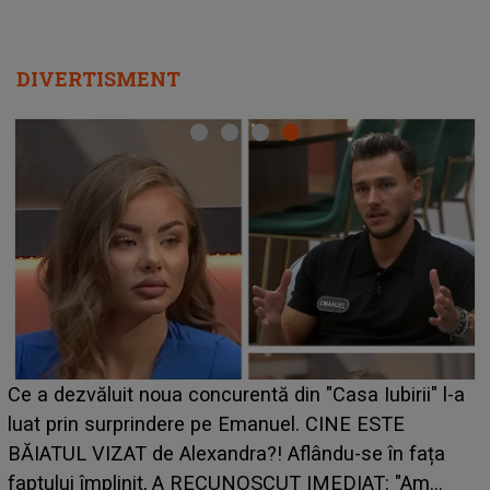
DIVERTISMENT
HOROSCOP de weeken
 concurentă din "Casa Iubirii" l-a
care riscă să rămână 
ere pe Emanuel. CINE ESTE
grabă îi aduce pierder
lexandra?! Aflându-se în fața
planurile peste cap
, A RECUNOSCUT IMEDIAT: "Am