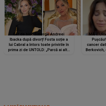
Cât de bine îi merge Andreei
MĂRTURIA
Ibacka după divorț! Fosta soție a
Pușcău!
lui Cabral a întors toate privirile în
cancer dato
prima zi de UNTOLD: „Parcă ai altă
Berkovich, 
strălucire, emani putere,
accident ru
încredere, siguranță...”
Dacă nu 