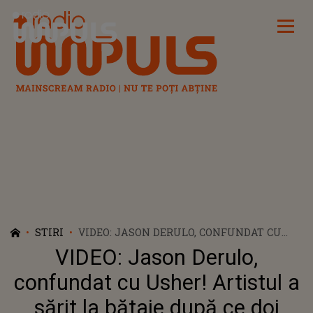
Radio Impuls
STIRI
VIDEO: JASON DERULO, CONFUNDAT CU
USHER! ARTISTUL A SĂRIT LA BĂTAIE
VIDEO: Jason Derulo,
DUPĂ CE DOI BĂRBAȚI L-AU JIGNIT: „HEY,
USHER!”
confundat cu Usher! Artistul a
sărit la bătaie după ce doi