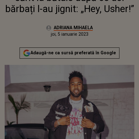
bărbați l-au jignit: „Hey, Usher!”
Autor:
ADRIANA MIHAELA
Publicat:
miercuri, 5 ianuarie 2022
Actualizat:
joi, 5 ianuarie 2023
Adaugă-ne ca sursă preferată în Google