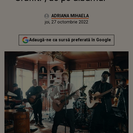
Autor:
ADRIANA MIHAELA
Publicat:
miercuri, 27 octombrie 2021
Actualizat:
joi, 27 octombrie 2022
Adaugă-ne ca sursă preferată în Google