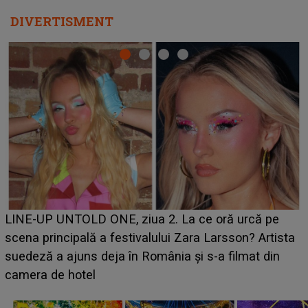
DIVERTISMENT
Ce a dezvăluit noua concurentă din "Casa Iubirii" l-a
luat prin surprindere pe Emanuel. CINE ESTE
a
BĂIATUL VIZAT de Alexandra?! Aflându-se în fața
faptului împlinit, A RECUNOSCUT IMEDIAT: "Am
avut..."