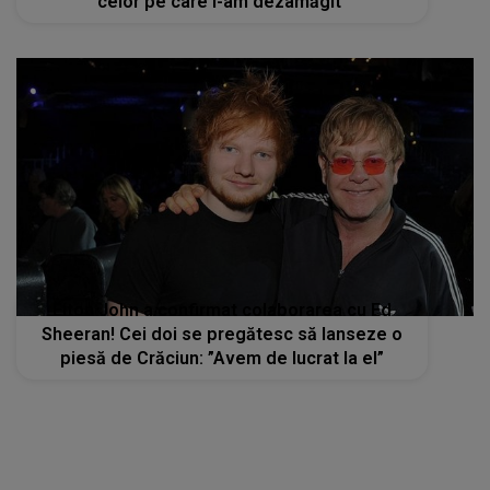
celor pe care i-am dezamăgit”
Elton John a confirmat colaborarea cu Ed
Sheeran! Cei doi se pregătesc să lanseze o
piesă de Crăciun: ”Avem de lucrat la el”