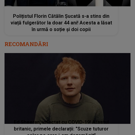
kanald2.ro
Polițistul Florin Cătălin Șucată s-a stins din
viață fulgerător la doar 44 ani! Acesta a lăsat
în urmă o soție și doi copii
RECOMANDĂRI
Ed Sheeran, infectat cu COVID-19! Artistul
britanic, primele declarații: ”Scuze tuturor