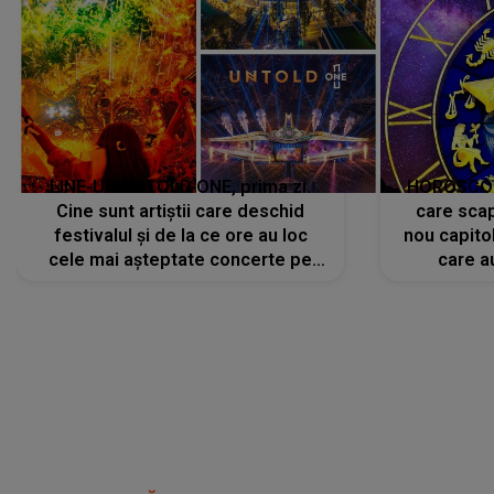
LINE-UP UNTOLD ONE, prima zi.
HOROSCOP 
Cine sunt artiștii care deschid
care scap
festivalul și de la ce ore au loc
nou capitol
cele mai așteptate concerte pe
care a
scena principală?
perioadă 