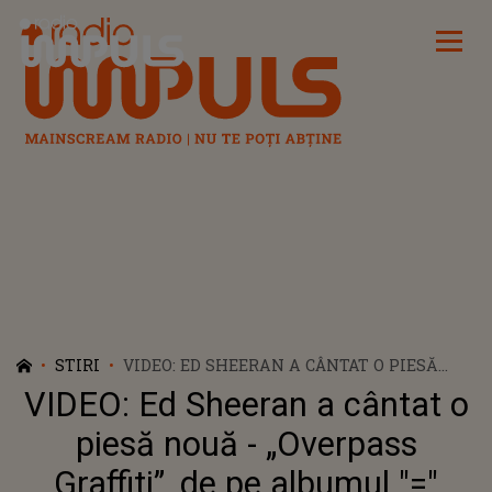
Radio Impuls
STIRI
VIDEO: ED SHEERAN A CÂNTAT O PIESĂ
NOUĂ - „OVERPASS GRAFFITI”, DE PE
VIDEO: Ed Sheeran a cântat o
ALBUMUL "="
piesă nouă - „Overpass
Graffiti”, de pe albumul "="