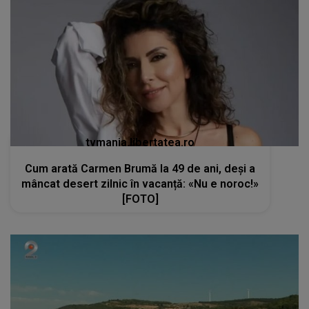
tvmania.libertatea.ro
Cum arată Carmen Brumă la 49 de ani, deși a
mâncat desert zilnic în vacanță: «Nu e noroc!»
[FOTO]