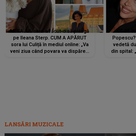
MESAJUL care a făcut-o să plângă
CE SE Î
pe Ileana Sterp. CUM A APĂRUT
Popescu?
sora lui Culiță în mediul online: „Va
vedetă du
veni ziua când povara va dispărea,
din spital:
iar lacrimile...”
LANSĂRI MUZICALE