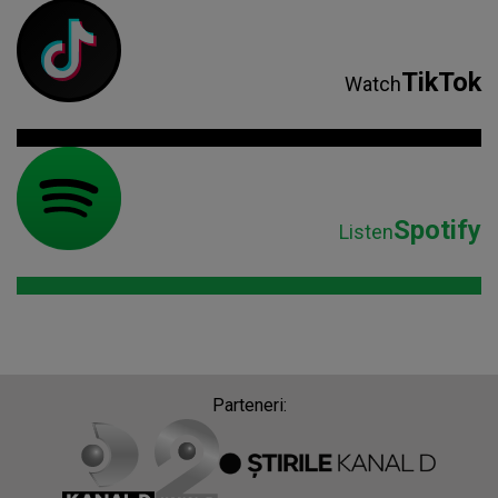
TikTok
Watch
Spotify
Listen
Parteneri: