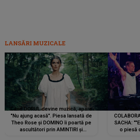
LANSĂRI MUZICALE
Când DORUL devine muzică, apare
Armin 
"Nu ajung acasă". Piesa lansată de
COLABORAR
Theo Rose și DOMINO îi poartă pe
SACHA: ""E
ascultători prin AMINTIRI și
o piesă 
REGĂSIRI, iar drumul emoțiilor
imediat pre