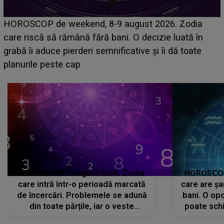
Emanuel a ținut ACEST DETALIU ASCUNS până
acum! În fața Alexandrei, concurentul din Casa Iubirii
face o MĂRTURISIRE NEAȘTEPTATĂ despre mama
sa: "I-am spus și ei în față, eu nu te iubesc pentru
că..."
HOROSCOP 7 august 2026. Zodia
HOROSCOP 
care intră într-o perioadă marcată
care are șa
de încercări. Problemele se adună
bani. O opo
din toate părțile, iar o veste
poate schi
neașteptată îi dă planurile peste
la