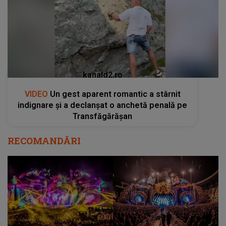
kanald2.ro
VIDEO
Un gest aparent romantic a stârnit
indignare și a declanșat o anchetă penală pe
Transfăgărășan
RECOMANDĂRI