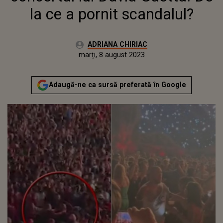
la ce a pornit scandalul?
Autor:
ADRIANA CHIRIAC
Publicat:
luni, 8 august 2022
Actualizat:
marți, 8 august 2023
Adaugă-ne ca sursă preferată în Google