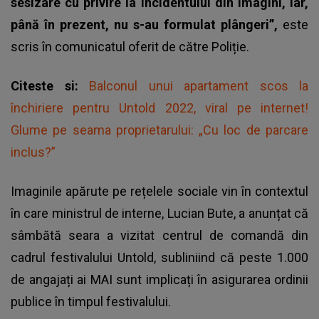
sesizare cu privire la incidentului din imagini, iar,
până în prezent, nu s-au formulat plângeri”,
este
scris în comunicatul oferit de către Poliție.
Citeste si:
Balconul unui apartament scos la
închiriere pentru Untold 2022, viral pe internet!
Glume pe seama proprietarului: „Cu loc de parcare
inclus?”
Imaginile apărute pe rețelele sociale vin în contextul
în care ministrul de interne, Lucian Bute, a anunțat că
sâmbătă seara a vizitat centrul de comandă din
cadrul
festivalului Untold
, subliniind că peste 1.000
de angajați ai MAI sunt implicați în asigurarea ordinii
publice în timpul festivalului.