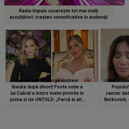
Radio Impuls cucerește tot mai mulți
ascultători: creșteri semnificative în audiență
Cât de bine îi merge Andreei
MĂRTURIA
Ibacka după divorț! Fosta soție a
Pușcău!
lui Cabral a întors toate privirile în
cancer dato
prima zi de UNTOLD: „Parcă ai altă
Berkovich, 
strălucire, emani putere,
accident ru
încredere, siguranță...”
Dacă nu 