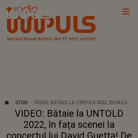
Radio Impuls
STIRI
VIDEO: BĂTAIE LA UNTOLD 2022, ÎN FAȚA
SCENEI LA CONCERTUL LUI DAVID GUETTA!
VIDEO: Bătaie la UNTOLD
DE LA CE A PORNIT SCANDALUL?
2022, în fața scenei la
concertul lui David Guetta! De