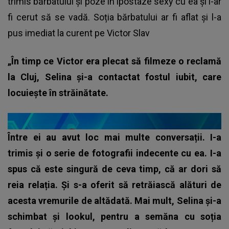
trimis bărbatului și poze în ipostaze sexy cu ea și i-ar
fi cerut să se vadă. Soția bărbatului ar fi aflat și l-a
pus imediat la curent pe Victor Slav
„În timp ce Victor era plecat să filmeze o reclamă
la Cluj, Selina și-a contactat fostul iubit, care
locuiește în străinătate.
Între ei au avut loc mai multe conversații. I-a
trimis și o serie de fotografii indecente cu ea. I-a
spus că este singură de ceva timp, că ar dori să
reia relația. Și s-a oferit să retrăiască alături de
acesta vremurile de altădată.
Mai mult, Selina și-a
schimbat și lookul, pentru a semăna cu soția