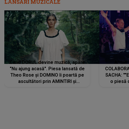
LANSĂRI MUZICALE
Când DORUL devine muzică, apare
Armin 
"Nu ajung acasă". Piesa lansată de
COLABORAR
Theo Rose și DOMINO îi poartă pe
SACHA: ""E
ascultători prin AMINTIRI și
o piesă 
REGĂSIRI, iar drumul emoțiilor
imediat pre
trece prin sufletul publicului:
cu mine șt
"Pentru toți cei care au plecat
păstrăm do
departe ca să le fie mai bine"