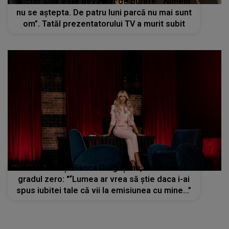
Victor Slav este devastat de durere: ”Nimeni
nu se aștepta. De patru luni parcă nu mai sunt
om”. Tatăl prezentatorului TV a murit subit
Victor Slav și Bianca Drăgușanu, întâlnire de
gradul zero: "“Lumea ar vrea să știe daca i-ai
spus iubitei tale că vii la emisiunea cu mine…”