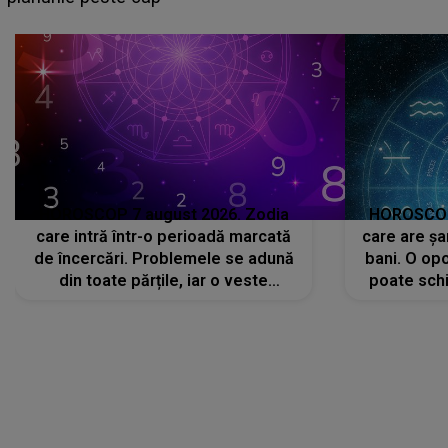
că..."
HOROSCOP 7 august 2026. Zodia
HOROSCOP 
care intră într-o perioadă marcată
care are șa
de încercări. Problemele se adună
bani. O opo
din toate părțile, iar o veste
poate schi
neașteptată îi dă planurile peste
la
cap