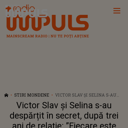
Radio Impuls
STIRI MONDENE
VICTOR SLAV ȘI SELINA S-AU
DESPĂRȚIT ÎN SECRET, DUPĂ
Victor Slav și Selina s-au
TREI ANI DE RELAȚIE: ”FIECARE
ESTE LIBER SĂ FACĂ CE VREA”.
despărțit în secret, după trei
CARE ESTE MOTIVUL SEPARĂRII
ani de relație: ”Fiecare este