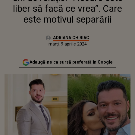
liber să facă ce vrea”. Care
este motivul separării
Autor:
ADRIANA CHIRIAC
Publicat:
duminică, 9 aprilie 2023
Actualizat:
marți, 9 aprilie 2024
Adaugă-ne ca sursă preferată în Google