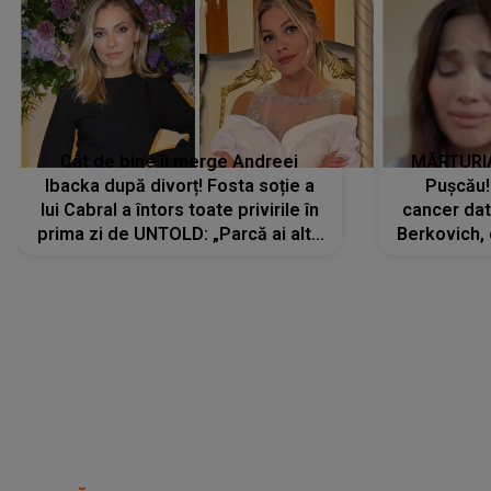
Cât de bine îi merge Andreei
MĂRTURIA
Ibacka după divorț! Fosta soție a
Pușcău!
lui Cabral a întors toate privirile în
cancer dato
prima zi de UNTOLD: „Parcă ai altă
Berkovich, 
strălucire, emani putere,
accident ru
încredere, siguranță...”
Dacă nu 