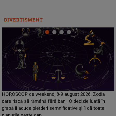
DIVERTISMENT
Emanuel a ținut ACEST DETALIU ASCUNS până
acum! În fața Alexandrei, concurentul din Casa Iubirii
face o MĂRTURISIRE NEAȘTEPTATĂ despre mama
sa: "I-am spus și ei în față, eu nu te iubesc pentru