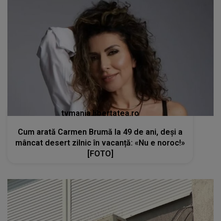
tvmania.libertatea.ro
Cum arată Carmen Brumă la 49 de ani, deși a
mâncat desert zilnic în vacanță: «Nu e noroc!»
[FOTO]