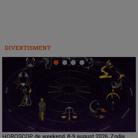
departe ca să le fie mai bine"
DIVERTISMENT
Emanuel a ținut ACEST DETALIU ASCUNS până