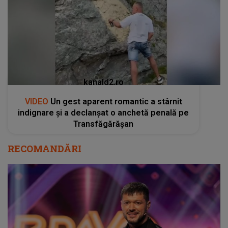
kanald2.ro
VIDEO
Un gest aparent romantic a stârnit
indignare și a declanșat o anchetă penală pe
Transfăgărășan
RECOMANDĂRI