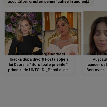
ascultători: creșteri semnificative în audiență
Cât de bine îi merge Andreei
MĂRTURIA
Ibacka după divorț! Fosta soție a
Pușcău!
lui Cabral a întors toate privirile în
cancer dato
prima zi de UNTOLD: „Parcă ai altă
Berkovich, 
strălucire, emani putere,
accident ru
încredere, siguranță...”
Dacă nu 