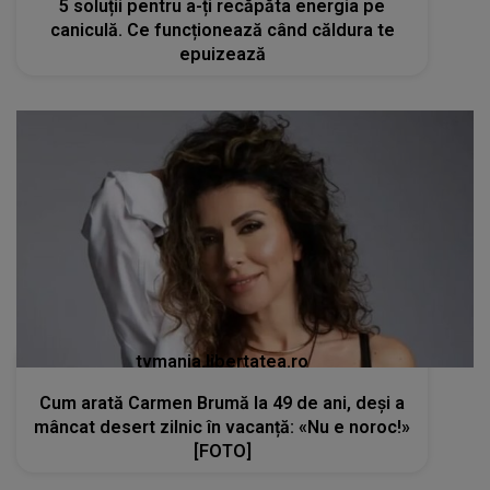
5 soluții pentru a-ți recăpăta energia pe
caniculă. Ce funcționează când căldura te
epuizează
tvmania.libertatea.ro
Cum arată Carmen Brumă la 49 de ani, deși a
mâncat desert zilnic în vacanță: «Nu e noroc!»
[FOTO]