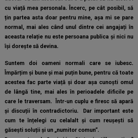
cu viață mea personala. Încerc, pe cât posibil, să
țin partea asta doar pentru mine, așa mi se pare
normal, mai ales când unul dintre cei angajați în
aceasta relație nu este persoana publica și nici nu
își dorește să devina.
Suntem doi oameni normali care se iubesc.
Împărțim și bune și mai puțin bune, pentru că toate
acestea fac parte viață și doar așa cunoști omul
de lângă tine, mai ales în perioadele dificile pe
care le traversam.
Într-un cuplu e firesc să apară
și discuții în contradictoriu.
Dar important este
cum te înțelegi cu celalalt și cum reușești să
găsești soluții și un „numitor comun”.