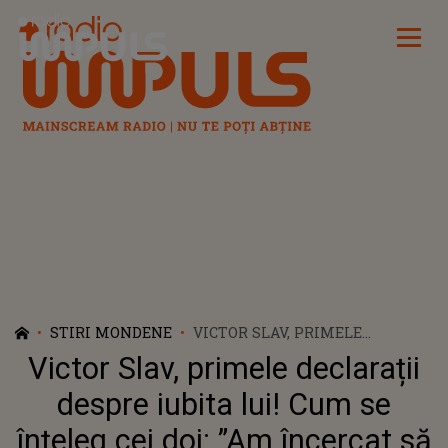
Radio Impuls
STIRI MONDENE
VICTOR SLAV, PRIMELE
DECLARAȚII DESPRE IUBITA
Victor Slav, primele declarații
LUI! CUM SE ÎNȚELEG CEI DOI:
”AM ÎNCERCAT SĂ FIU DISCRET!
despre iubita lui! Cum se
SUNTEM DOI OAMENI
înțeleg cei doi: ”Am încercat să
NORMALI CARE SE IUBESC”