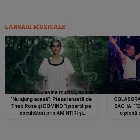
LANSĂRI MUZICALE
Când DORUL devine muzică, apare
Armin 
"Nu ajung acasă". Piesa lansată de
COLABORAR
Theo Rose și DOMINO îi poartă pe
SACHA: ""E
ascultători prin AMINTIRI și
o piesă 
REGĂSIRI, iar drumul emoțiilor
imediat pre
trece prin sufletul publicului:
cu mine șt
"Pentru toți cei care au plecat
păstrăm do