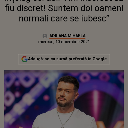
fiu discret! Suntem doi oameni
normali care se iubesc”
Autor:
ADRIANA MIHAELA
Publicat:
miercuri, 10 noiembrie 2021
Actualizat:
miercuri, 10 noiembrie 2021
Adaugă-ne ca sursă preferată în Google