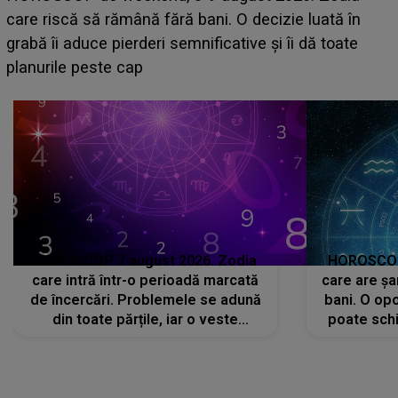
acum! În fața Alexandrei, concurentul din Casa Iubirii
face o MĂRTURISIRE NEAȘTEPTATĂ despre mama
sa: "I-am spus și ei în față, eu nu te iubesc pentru
că..."
HOROSCOP 7 august 2026. Zodia
HOROSCOP 
care intră într-o perioadă marcată
care are șa
de încercări. Problemele se adună
bani. O opo
din toate părțile, iar o veste
poate schi
neașteptată îi dă planurile peste
la
cap