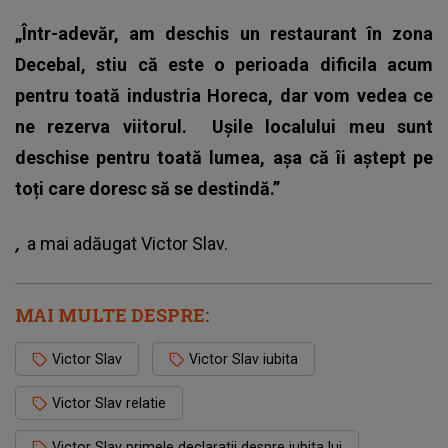
„Într-adevăr, am deschis un restaurant în zona
Decebal, stiu că este o perioada dificila acum
pentru toată industria Horeca, dar vom vedea ce
ne rezerva viitorul.
Ușile localului meu sunt
deschise pentru toată lumea, așa că îi aștept pe
toți care doresc să se destindă.”
,
a mai adăugat
Victor Slav
.
MAI MULTE DESPRE:
Victor Slav
Victor Slav iubita
Victor Slav relatie
Victor Slav primele declaratii despre iubita lui