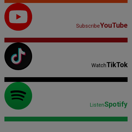
YouTube
Subscribe
TikTok
Watch
Spotify
Listen