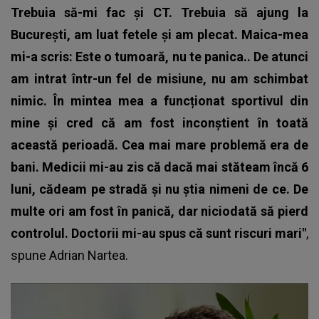
Trebuia să-mi fac și CT. Trebuia să ajung la
București, am luat fetele și am plecat. Maica-mea
mi-a scris: Este o tumoară
, nu te panica.. De atunci
am intrat într-un fel de misiune, nu am schimbat
nimic. În mintea mea a funcționat sportivul din
mine și cred că am fost inconștient în toată
această perioadă. Cea mai mare problemă era de
bani. Medicii mi-au zis că dacă mai stăteam încă 6
luni, cădeam pe stradă și nu știa nimeni de ce. De
multe ori am fost în panică, dar niciodată să pierd
controlul. Doctorii mi-au spus că sunt riscuri mari"
,
spune
Adrian Nartea
.