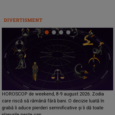
DIVERTISMENT
Emanuel a ținut ACEST DETALIU ASCUNS până
acum! În fața Alexandrei, concurentul din Casa Iubirii
face o MĂRTURISIRE NEAȘTEPTATĂ despre mama
sa: "I-am spus și ei în față, eu nu te iubesc pentru