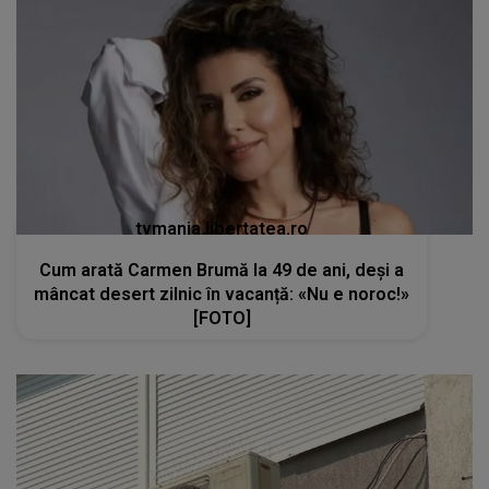
tvmania.libertatea.ro
Cum arată Carmen Brumă la 49 de ani, deși a
mâncat desert zilnic în vacanță: «Nu e noroc!»
[FOTO]