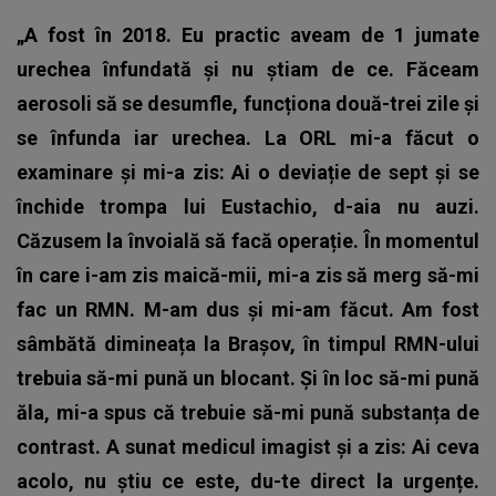
„A fost în 2018. Eu practic aveam de 1 jumate
urechea înfundată și nu știam de ce. Făceam
aerosoli să se desumfle, funcționa două-trei zile și
se înfunda iar urechea. La ORL mi-a făcut o
examinare și mi-a zis: Ai o deviație de sept și se
închide trompa lui Eustachio, d-aia nu auzi.
Căzusem la învoială să facă operație. În momentul
în care i-am zis maică-mii, mi-a zis să merg să-mi
fac un RMN. M-am dus și mi-am făcut. Am fost
sâmbătă dimineața la Brașov, în timpul RMN-ului
trebuia să-mi pună un blocant. Și în loc să-mi pună
ăla, mi-a spus că trebuie să-mi pună substanța de
contrast. A sunat medicul imagist și a zis: Ai ceva
acolo, nu știu ce este, du-te direct la urgențe.