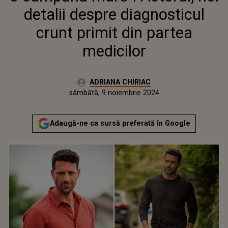
detalii despre diagnosticul
crunt primit din partea
medicilor
Autor:
ADRIANA CHIRIAC
Publicat:
sâmbătă, 9 noiembrie 2024
Adaugă-ne ca sursă preferată în Google