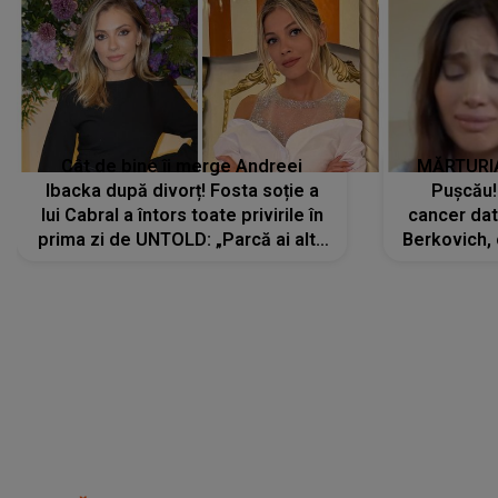
Cât de bine îi merge Andreei
MĂRTURIA
Ibacka după divorț! Fosta soție a
Pușcău!
lui Cabral a întors toate privirile în
cancer dato
prima zi de UNTOLD: „Parcă ai altă
Berkovich, 
strălucire, emani putere,
accident ru
încredere, siguranță...”
Dacă nu 