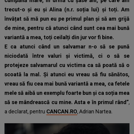
cumpănă mare, în urmă cu șase ani, pe care am
trecut-o și eu și Alina (n.r. soția lui) și toți.
Am
învățat să mă pun eu pe primul plan și să am grijă
de mine, pentru că atunci când sunt cea mai bună
variantă a mea, toți ceilalți din jur vor fi bine.
E ca atunci când un salvamar n-o să se pună
niciodată între valuri și victimă, ci o să se
protejeze salvamarul cu victima ca să poată să o
scoată la mal.
Și atunci eu vreau să fiu sănătos,
vreau să fiu cea mai bună variantă a mea, ca fetele
mele să aibă un exemplu foarte bun și ca soția mea
să se mândrească cu mine. Asta e în primul rând”
,
a declarat, pentru
CANCAN.RO
, Adrian Nartea.