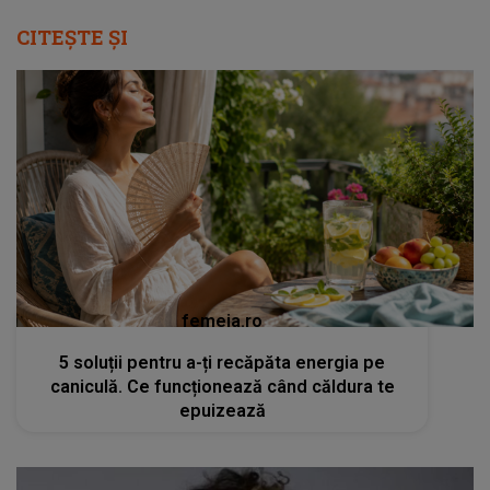
CITEȘTE ȘI
femeia.ro
5 soluții pentru a-ți recăpăta energia pe
caniculă. Ce funcționează când căldura te
epuizează