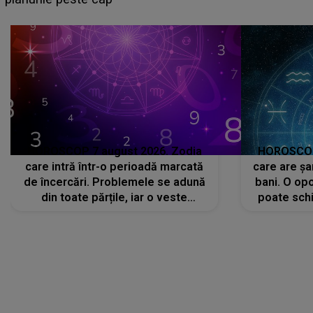
că..."
HOROSCOP 7 august 2026. Zodia
HOROSCOP 
care intră într-o perioadă marcată
care are șa
de încercări. Problemele se adună
bani. O opo
din toate părțile, iar o veste
poate schi
neașteptată îi dă planurile peste
la
cap