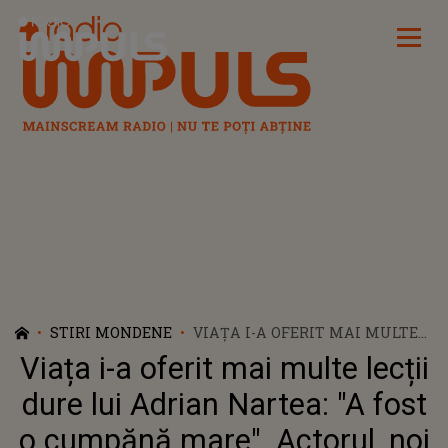
Radio Impuls
STIRI MONDENE
VIAȚA I-A OFERIT MAI MULTE
LECȚII DURE LUI ADRIAN
Viața i-a oferit mai multe lecții
NARTEA: "A FOST O CUMPĂNĂ
MARE". ACTORUL, NOI DETALII
dure lui Adrian Nartea: "A fost
DESPRE DIAGNOSTICUL CRUNT
o cumpănă mare". Actorul, noi
PRIMIT DIN PARTEA MEDICILOR