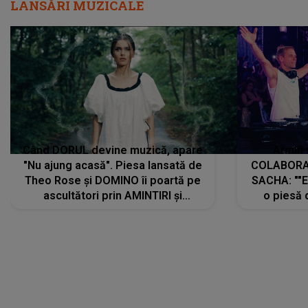
LANSĂRI MUZICALE
Când DORUL devine muzică, apare
Armin 
"Nu ajung acasă". Piesa lansată de
COLABORAR
Theo Rose și DOMINO îi poartă pe
SACHA: ""E
ascultători prin AMINTIRI și
o piesă 
REGĂSIRI, iar drumul emoțiilor
imediat pre
trece prin sufletul publicului:
cu mine șt
"Pentru toți cei care au plecat
păstrăm do
departe ca să le fie mai bine"