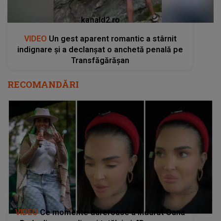
kanald2.ro
VIDEO
Un gest aparent romantic a stârnit
indignare și a declanșat o anchetă penală pe
Transfăgărășan
RECOMANDĂRI
VIDEO
Ce momente dureroase a îndurat Oana