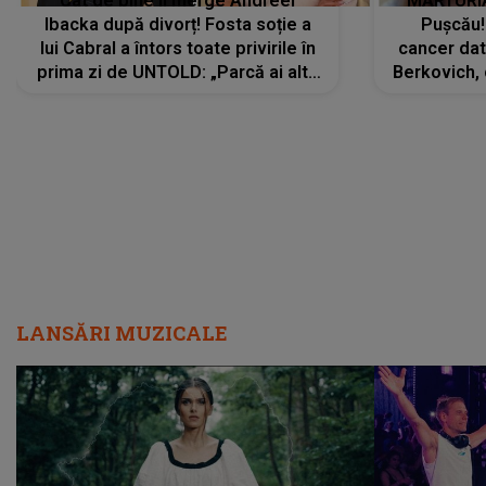
Cât de bine îi merge Andreei
MĂRTURIA
Ibacka după divorț! Fosta soție a
Pușcău!
lui Cabral a întors toate privirile în
cancer dato
prima zi de UNTOLD: „Parcă ai altă
Berkovich, 
strălucire, emani putere,
accident ru
încredere, siguranță...”
Dacă nu 
LANSĂRI MUZICALE