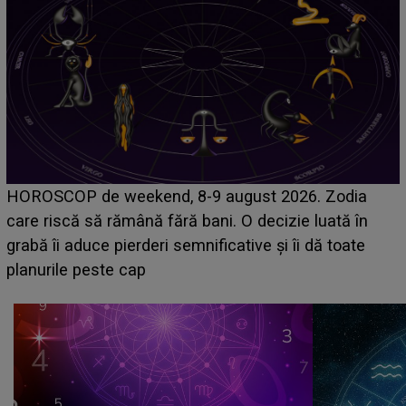
Emanuel a ținut ACEST DETALIU ASCUNS până
dia
acum! În fața Alexandrei, concurentul din Casa Iu
 în
face o MĂRTURISIRE NEAȘTEPTATĂ despre 
ate
sa: "I-am spus și ei în față, eu nu te iubesc pent
că..."