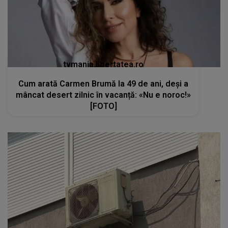
tvmania.libertatea.ro
Cum arată Carmen Brumă la 49 de ani, deși a
mâncat desert zilnic în vacanță: «Nu e noroc!»
[FOTO]