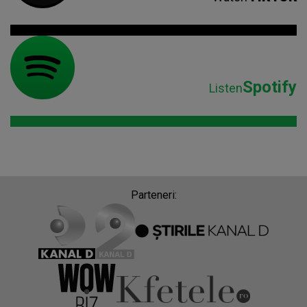
Spotify
Listen
Parteneri: