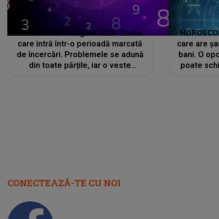
HOROSCOP 7 august 2026. Zodia
HOROSCOP 
care intră într-o perioadă marcată
care are șa
de încercări. Problemele se adună
bani. O opo
din toate părțile, iar o veste
poate schi
neașteptată îi dă planurile peste
la
cap
CONECTEAZĂ-TE CU NOI