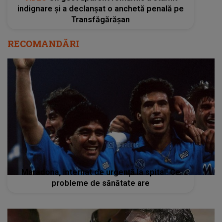
indignare și a declanșat o anchetă penală pe
Transfăgărășan
RECOMANDĂRI
Maradona, internat de urgență la spital! Ce
probleme de sănătate are