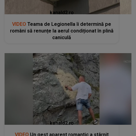
kanald2.ro
VIDEO
Teama de Legionella îi determină pe
români să renunțe la aerul condiționat în plină
caniculă
kanald2.ro
VIDEO
Un gest aparent romantic a stârnit