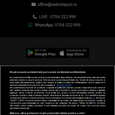
office@radioimpuls.ro
LIVE : 0754-222.999
WhatsApp: 0754-222.999
© 2019-2026 DOGAN MEDIA INTERNATIONAL SA, Toate
Nouă ne pasă ca datele tale personale să rămână confidențiale
drepturile rezervate.
Noi și partenerii noștri
589
stocăm și/sau accesăm informații pe dispozitivul dvs., precum identificatorii cookie unici pentru
prelucrarea datelor cu caracter personal. Puteți accepta sau gestiona preferințele dvs. făcând clic mai jos, respectiv vă
puteți opune utilizării unui interes legitim în orice moment pe pagina cu politica de confidențialitate. Aceste alegeri vor fi
raportate partenerilor noștri și nu vă vor afecta navigarea.
Mai multe detalii
Noi si partenerii nostri (retelele de socializare si agentiile de publicitate partenere, precum si furnizorii nostri de servicii de
date analitice) prelucram date pentru a permite website-ului sa functioneze, pentru a personaliza continutul si anunturile
publicitare afisate in functie de interesele si/sau profilul dvs., pentru a va oferi functionalitati aferente retelelor de
socializare si pentru a analiza traficul pe website. Beneficiati de drepturile prevazute de art. 15-22 din GDPR in legatura
cu prelucrarea datelor cu caracter personal. Aceste drepturi pot fi exercitate prin modalitatea indicata
aici
. Prin click pe
“ACCEPT TOATE”, acceptati folosirea tuturor Tehnologiilor de tip Cookie, care implica inclusiv acceptul dvs. cu privire la
stocarea/accesarea informatiilor de catre Vendor-ii cu care colaboram. Prin click pe “VREAU SA MODIFIC SETARILE
INDIVIDUAL” puteti schimba preferintele in mod individual, mai putin cele legate de cookie strict necesare pentru
functionarea website-ului.
Atât noi, cât și partenerii noștri prelucrăm datele pentru a oferi: