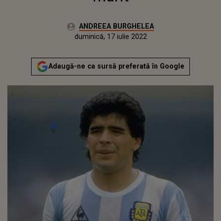
Autor:
ANDREEA BURGHELEA
Publicat:
miercuri, 25 noiembrie 2020
Actualizat:
duminică, 17 iulie 2022
Adaugă-ne ca sursă preferată în Google