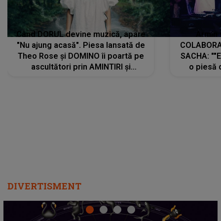
Când DORUL devine muzică, apare
Armin 
"Nu ajung acasă". Piesa lansată de
COLABORAR
Theo Rose și DOMINO îi poartă pe
SACHA: ""E
ascultători prin AMINTIRI și
o piesă 
REGĂSIRI, iar drumul emoțiilor
imediat pre
trece prin sufletul publicului:
cu mine șt
"Pentru toți cei care au plecat
păstrăm do
departe ca să le fie mai bine"
DIVERTISMENT