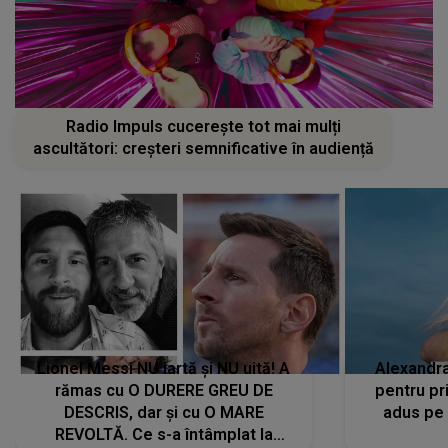
Radio Impuls cucerește tot mai mulți
ascultători: creșteri semnificative în audiență
Lionel Messi NU iartă și NU uită! A
Alexandr
rămas cu O DURERE GREU DE
pentru pr
DESCRIS, dar și cu O MARE
adus pe 
REVOLTĂ. Ce s-a întâmplat la