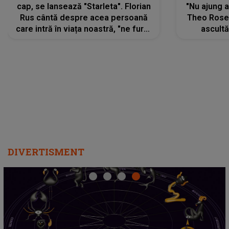
cap, se lansează "Starleta". Florian
"Nu ajung 
Rus cântă despre acea persoană
Theo Rose 
care intră în viața noastră, "ne fură"
ascultă
toate PRIVIRILE, toate GÂNDURILE,
REGĂSIRI
tot UNIVERSUL și fără să ne dăm
trece pr
seama, ajunge să fie motivul
"Pentru t
pentru care zâmbim
departe 
DIVERTISMENT