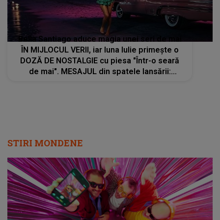
Bella Santiago aduce magia unei seri de mai
ÎN MIJLOCUL VERII, iar luna Iulie primește o
DOZĂ DE NOSTALGIE cu piesa "Într-o seară
de mai". MESAJUL din spatele lansării:
"Amintirile care rămân cu tine mult timp după
ce se termină melodia"
STIRI MONDENE