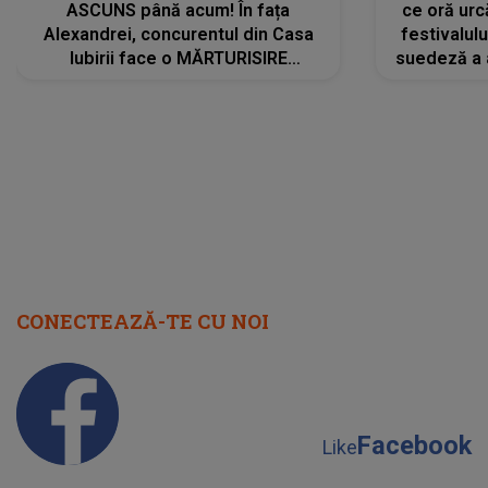
ASCUNS până acum! În fața
ce oră urc
Alexandrei, concurentul din Casa
festivalul
Iubirii face o MĂRTURISIRE
suedeză a a
NEAȘTEPTATĂ despre mama sa:
s-a film
"I-am spus și ei în față, eu nu te
iubesc pentru că..."
CONECTEAZĂ-TE CU NOI
Facebook
Like