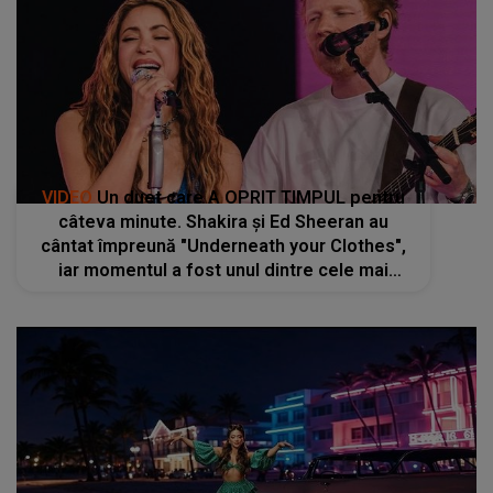
VIDEO
Un duet care A OPRIT TIMPUL pentru
câteva minute. Shakira și Ed Sheeran au
cântat împreună "Underneath your Clothes",
iar momentul a fost unul dintre cele mai
apreciate: "Lucrăm foarte bine împreună, ne
înțelegem unul pe celălalt"