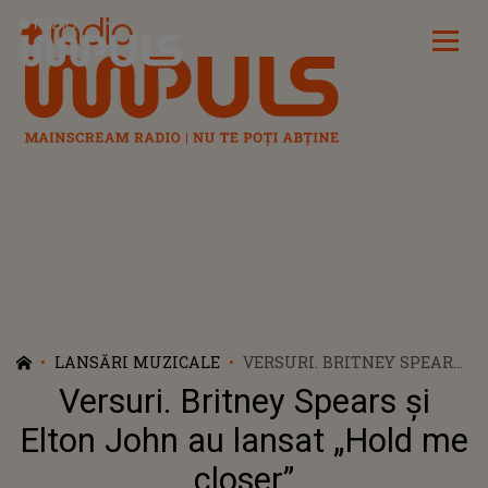
Radio Impuls
LANSĂRI MUZICALE
VERSURI. BRITNEY SPEARS
ȘI ELTON JOHN AU LANSAT
Versuri. Britney Spears și
„HOLD ME CLOSER”
Elton John au lansat „Hold me
closer”