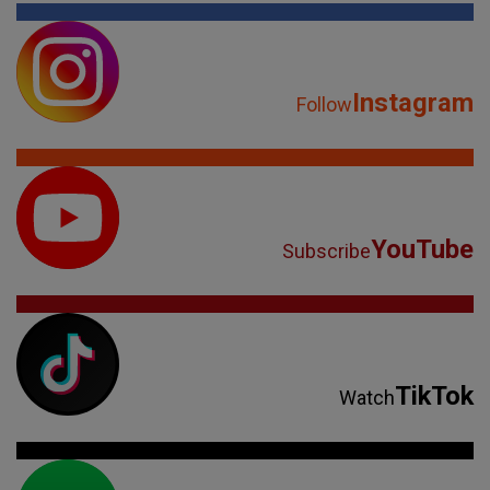
Instagram
Follow
YouTube
Subscribe
TikTok
Watch