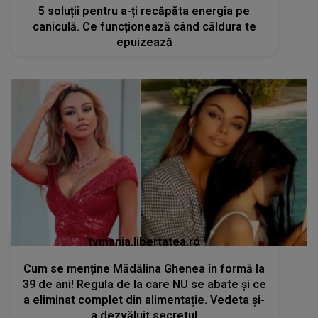
5 soluții pentru a-ți recăpăta energia pe
caniculă. Ce funcționează când căldura te
epuizează
tvmania.libertatea.ro
Cum se menține Mădălina Ghenea în formă la
39 de ani! Regula de la care NU se abate și ce
a eliminat complet din alimentație. Vedeta și-
a dezvăluit secretul