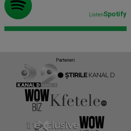
Spotify
Listen
Parteneri: