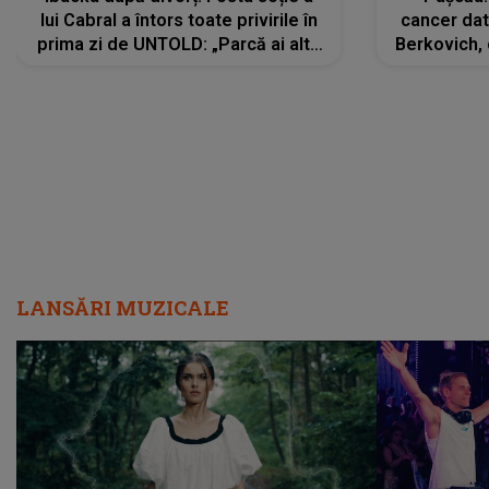
lui Cabral a întors toate privirile în
cancer dato
prima zi de UNTOLD: „Parcă ai altă
Berkovich, 
strălucire, emani putere,
accident ru
încredere, siguranță...”
Dacă nu 
LANSĂRI MUZICALE