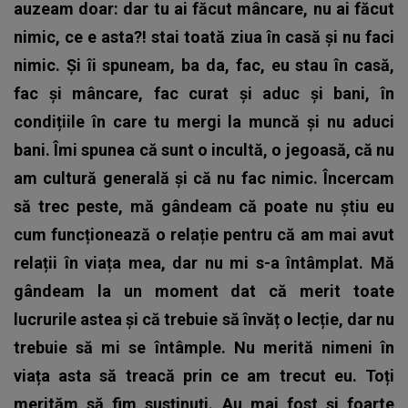
auzeam doar: dar tu ai făcut mâncare, nu ai făcut
nimic, ce e asta?! stai toată ziua în casă și nu faci
nimic. Și îi spuneam, ba da, fac, eu stau în casă,
fac și mâncare, fac curat și aduc și bani, în
condițiile în care tu mergi la muncă și nu aduci
bani. Îmi spunea că sunt o incultă, o jegoasă, că nu
am cultură generală și că nu fac nimic. Încercam
să trec peste, mă gândeam că poate nu știu eu
cum funcționează o relație pentru că am mai avut
relații în viața mea, dar nu mi s-a întâmplat. Mă
gândeam la un moment dat că merit toate
lucrurile astea și că trebuie să învăț o lecție, dar nu
trebuie să mi se întâmple. Nu merită nimeni în
viața asta să treacă prin ce am trecut eu. Toți
merităm să fim susținuți. Au mai fost și foarte