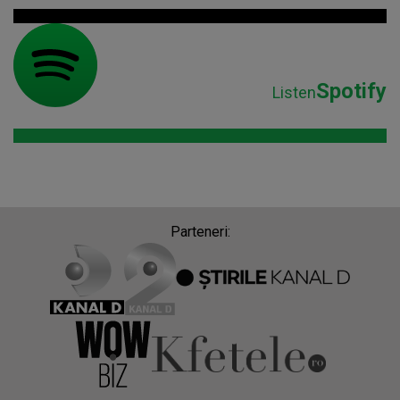
Spotify
Listen
Parteneri: