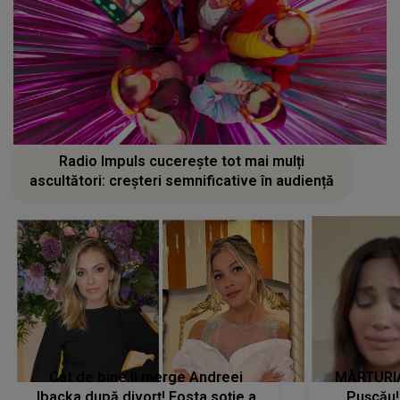
Radio Impuls cucerește tot mai mulți
ascultători: creșteri semnificative în audiență
Cât de bine îi merge Andreei
MĂRTURIA
Ibacka după divorț! Fosta soție a
Pușcău!