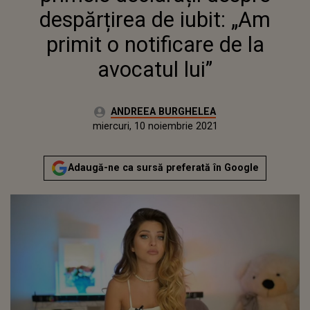
despărțirea de iubit: „Am
primit o notificare de la
avocatul lui”
Autor:
ANDREEA BURGHELEA
Publicat:
luni, 2 august 2021
Actualizat:
miercuri, 10 noiembrie 2021
Adaugă-ne ca sursă preferată în Google