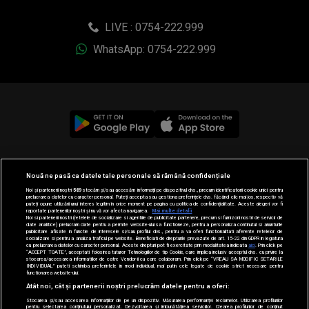
LIVE : 0754-222.999
WhatsApp: 0754-222.999
© 2019-2026 DOGAN MEDIA INTERNATIONAL SA, Toate
Nouă ne pasă ca datele tale personale să rămână confidențiale
drepturile rezervate.
Noi și partenerii noștri
589
stocăm și/sau accesăm informații pe dispozitivul dvs., precum identificatorii cookie unici pentru
prelucrarea datelor cu caracter personal. Puteți accepta sau gestiona preferințele dvs. făcând clic mai jos, respectiv vă
puteți opune utilizării unui interes legitim în orice moment pe pagina cu politica de confidențialitate. Aceste alegeri vor fi
raportate partenerilor noștri și nu vă vor afecta navigarea.
Mai multe detalii
Noi si partenerii nostri (retelele de socializare si agentiile de publicitate partenere, precum si furnizorii nostri de servicii de
date analitice) prelucram date pentru a permite website-ului sa functioneze, pentru a personaliza continutul si anunturile
publicitare afisate in functie de interesele si/sau profilul dvs., pentru a va oferi functionalitati aferente retelelor de
socializare si pentru a analiza traficul pe website. Beneficiati de drepturile prevazute de art. 15-22 din GDPR in legatura
cu prelucrarea datelor cu caracter personal. Aceste drepturi pot fi exercitate prin modalitatea indicata
aici
. Prin click pe
“ACCEPT TOATE”, acceptati folosirea tuturor Tehnologiilor de tip Cookie, care implica inclusiv acceptul dvs. cu privire la
stocarea/accesarea informatiilor de catre Vendor-ii cu care colaboram. Prin click pe “VREAU SA MODIFIC SETARILE
INDIVIDUAL” puteti schimba preferintele in mod individual, mai putin cele legate de cookie strict necesare pentru
functionarea website-ului.
Atât noi, cât și partenerii noștri prelucrăm datele pentru a oferi:
Stocarea și/sau accesarea informațiilor de pe un dispozitiv. Măsurarea performanței reclamelor. Utilizarea profilurilor
pentru selectarea conținutului personalizat. Dezvoltarea și îmbunătățirea serviciilor. Crearea profilurilor de conținut