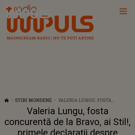
Radio Impuls
STIRI MONDENE
VALERIA LUNGU, FOSTA
CONCURENTĂ DE LA BRAVO, AI
Valeria Lungu, fosta
STIL!, PRIMELE DECLARAȚII
DESPRE DESPĂRȚIREA DE IUBIT:
concurentă de la Bravo, ai Stil!,
„AM PRIMIT O NOTIFICARE DE
primele declarații despre
LA AVOCATUL LUI”