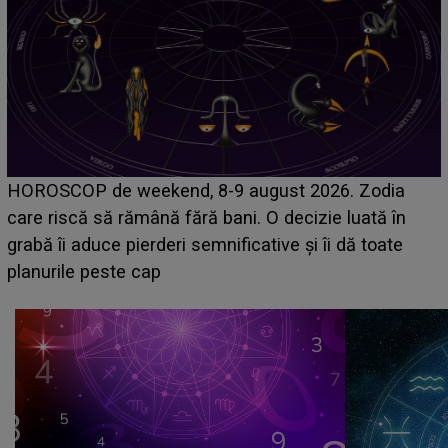
Emanuel a ținut ACEST DETALIU ASCUNS până
acum! În fața Alexandrei, concurentul din Casa Iubirii
face o MĂRTURISIRE NEAȘTEPTATĂ despre mama
sa: "I-am spus și ei în față, eu nu te iubesc pentru
că..."