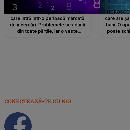
HOROSCOP 7 august 2026. Zodia
HOROSCOP 
care intră într-o perioadă marcată
care are șa
de încercări. Problemele se adună
bani. O opo
din toate părțile, iar o veste
poate schi
neașteptată îi dă planurile peste
la
cap
CONECTEAZĂ-TE CU NOI