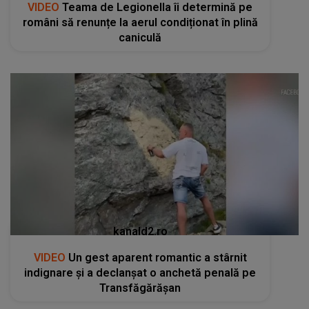
VIDEO
Teama de Legionella îi determină pe
români să renunțe la aerul condiționat în plină
caniculă
kanald2.ro
VIDEO
Un gest aparent romantic a stârnit
indignare și a declanșat o anchetă penală pe
Transfăgărășan