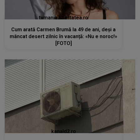
tvmania.libertatea.ro
Cum arată Carmen Brumă la 49 de ani, deși a
mâncat desert zilnic în vacanță: «Nu e noroc!»
[FOTO]
kanald2.ro