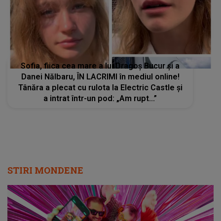
Sofia, fiica cea mare a lui Dragoș Bucur și a
Danei Nălbaru, ÎN LACRIMI în mediul online!
Tânăra a plecat cu rulota la Electric Castle și
a intrat într-un pod: „Am rupt...”
STIRI MONDENE