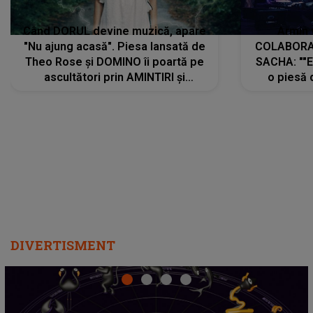
Când DORUL devine muzică, apare
Armin 
"Nu ajung acasă". Piesa lansată de
COLABORAR
Theo Rose și DOMINO îi poartă pe
SACHA: ""E
ascultători prin AMINTIRI și
o piesă 
REGĂSIRI, iar drumul emoțiilor
imediat pre
trece prin sufletul publicului:
cu mine șt
"Pentru toți cei care au plecat
păstrăm do
departe ca să le fie mai bine"
DIVERTISMENT