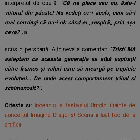
interpretul de operă.
”Că ne place sau nu, ăsta-i
viitorul din păcate! Nu vedeți ce-i acolo, cum să-i
mai convingi că nu-i ok când ei ,,respiră,, prin așa
ceva?”,
a
scris o persoană. Altcineva a comentat:
”Trist! Mă
așteptam ca aceasta generație sa aibă aspirații
către frumos și valori care să meargă pe treptele
evoluției... De unde acest comportament tribal și
schimonosit?”.
Citește și:
Incendiu la festivalul Untold, înainte de
concertul Imagine Dragons! Scena a luat foc de la
artificii