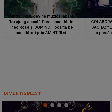
Când DORUL devine muzică, apare
Armin 
"Nu ajung acasă". Piesa lansată de
COLABORAR
Theo Rose și DOMINO îi poartă pe
SACHA: ""E
ascultători prin AMINTIRI și
o piesă 
REGĂSIRI, iar drumul emoțiilor
imediat pre
trece prin sufletul publicului:
cu mine șt
"Pentru toți cei care au plecat
păstrăm do
departe ca să le fie mai bine"
DIVERTISMENT