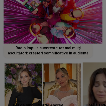
Radio Impuls cucerește tot mai mulți
ascultători: creșteri semnificative în audiență
Cât de bine îi merge Andreei
MĂRTURIA