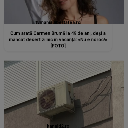
tvmania.libertatea.ro
Cum arată Carmen Brumă la 49 de ani, deși a
mâncat desert zilnic în vacanță: «Nu e noroc!»
[FOTO]
kanald2.ro