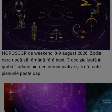
Emanuel a ținut ACEST DETALIU ASCUNS până
acum! În fața Alexandrei, concurentul din Casa Iubirii
face o MĂRTURISIRE NEAȘTEPTATĂ despre mama
sa: "I-am spus și ei în față, eu nu te iubesc pentru
că..."