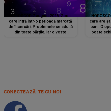
HOROSCOP 7 august 2026. Zodia
HOROSCOP 
care intră într-o perioadă marcată
care are șa
de încercări. Problemele se adună
bani. O opo
din toate părțile, iar o veste
poate schi
neașteptată îi dă planurile peste
la
cap
CONECTEAZĂ-TE CU NOI