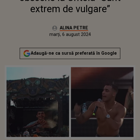
extrem de vulgare”
Autor:
ALINA PETRE
Publicat:
duminică, 6 august 2023
Actualizat:
marți, 6 august 2024
Adaugă-ne ca sursă preferată în Google