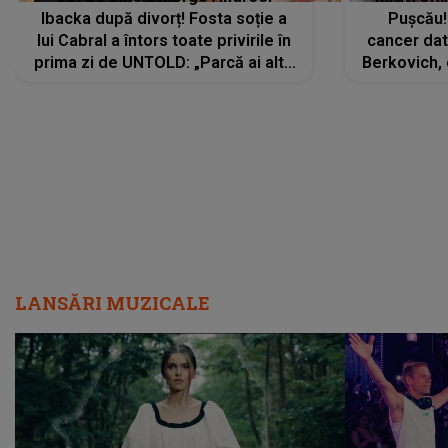
Ibacka după divorț! Fosta soție a
Pușcău!
lui Cabral a întors toate privirile în
cancer dato
prima zi de UNTOLD: „Parcă ai altă
Berkovich, 
strălucire, emani putere,
accident ru
încredere, siguranță...”
Dacă nu 
LANSĂRI MUZICALE