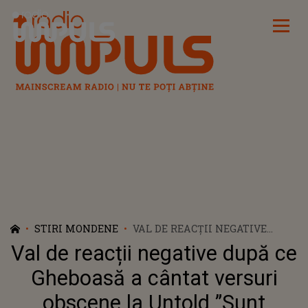
Radio Impuls
STIRI MONDENE
VAL DE REACȚII NEGATIVE
DUPĂ CE GHEBOASĂ A CÂNTAT
Val de reacții negative după ce
VERSURI OBSCENE LA UNTOLD
”SUNT EXTREM DE VULGARE”
Gheboasă a cântat versuri
obscene la Untold ”Sunt