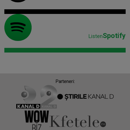
Spotify
Listen
Parteneri: