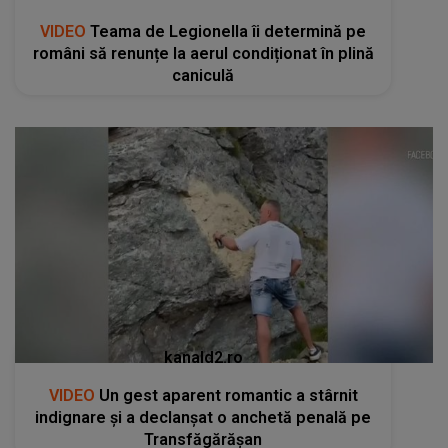
VIDEO
Teama de Legionella îi determină pe
români să renunțe la aerul condiționat în plină
caniculă
kanald2.ro
VIDEO
Un gest aparent romantic a stârnit
indignare și a declanșat o anchetă penală pe
Transfăgărășan