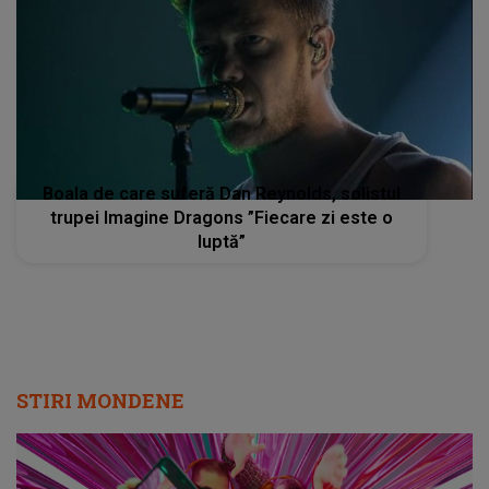
Boala de care suferă Dan Reynolds, solistul
trupei Imagine Dragons ”Fiecare zi este o
luptă”
STIRI MONDENE