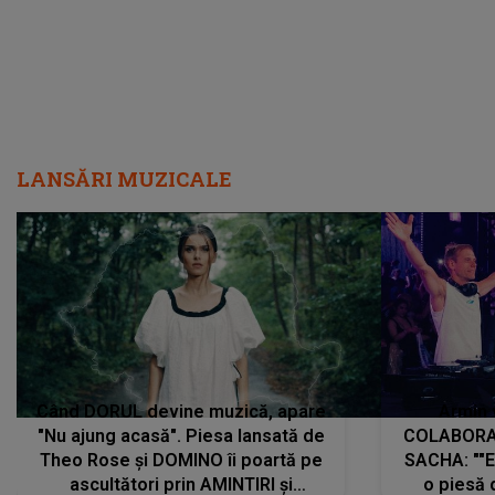
LANSĂRI MUZICALE
Când DORUL devine muzică, apare
Armin 
"Nu ajung acasă". Piesa lansată de
COLABORAR
Theo Rose și DOMINO îi poartă pe
SACHA: ""E
ascultători prin AMINTIRI și
o piesă 