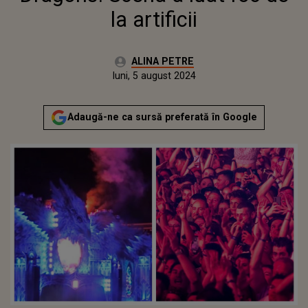
la artificii
Autor:
ALINA PETRE
Publicat:
sâmbătă, 5 august 2023
Actualizat:
luni, 5 august 2024
Adaugă-ne ca sursă preferată în Google