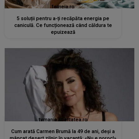
femeia.ro
5 soluții pentru a-ți recăpăta energia pe
caniculă. Ce funcționează când căldura te
epuizează
tvmania.libertatea.ro
Cum arată Carmen Brumă la 49 de ani, deși a
mâncat desert zilnic în vacanță: «Nu e noroc!»