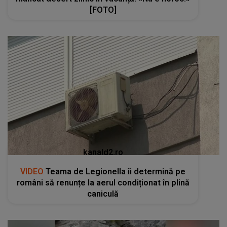
[FOTO]
kanald2.ro
VIDEO
Teama de Legionella îi determină pe
români să renunțe la aerul condiționat în plină
caniculă