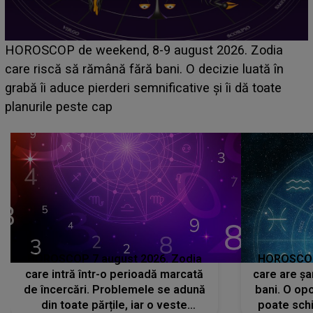
Emanuel a ținut ACEST DETALIU ASCUNS până
acum! În fața Alexandrei, concurentul din Casa Iubirii
face o MĂRTURISIRE NEAȘTEPTATĂ despre mama
sa: "I-am spus și ei în față, eu nu te iubesc pentru
că..."
HOROSCOP 7 august 2026. Zodia
HOROSCOP 
care intră într-o perioadă marcată
care are șa
de încercări. Problemele se adună
bani. O opo
din toate părțile, iar o veste
poate schi