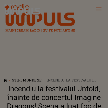
Radio Impuls
STIRI MONDENE
INCENDIU LA FESTIVALUL
UNTOLD, ÎNAINTE DE
Incendiu la festivalul Untold,
CONCERTUL IMAGINE
DRAGONS! SCENA A LUAT FOC
înainte de concertul Imagine
DE LA ARTIFICII
Dragons! Scena a luat foc de