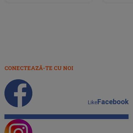
neașteptată îi dă planurile peste
la
cap
CONECTEAZĂ-TE CU NOI
Facebook
Like