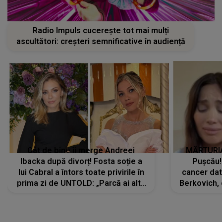
Radio Impuls cucerește tot mai mulți
ascultători: creșteri semnificative în audiență
Cât de bine îi merge Andreei
MĂRTURIA
Ibacka după divorț! Fosta soție a
Pușcău!
lui Cabral a întors toate privirile în
cancer dato
prima zi de UNTOLD: „Parcă ai altă
Berkovich, 
strălucire, emani putere,
accident ru
încredere, siguranță...”
Dacă nu 