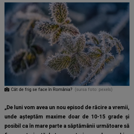
Cât de frig se face în România?
(sursa foto: pexels)
„De luni vom avea un nou episod de răcire a vremii,
unde așteptăm maxime doar de 10-15 grade și
posibil ca în mare parte a săptămânii următoare să