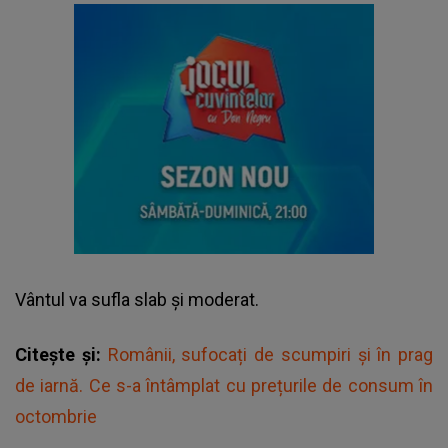
Vântul va sufla slab și moderat.
Citește și:
Românii, sufocați de scumpiri și în prag
de iarnă. Ce s-a întâmplat cu prețurile de consum în
octombrie