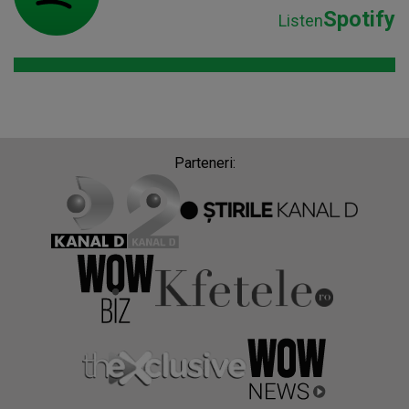
Spotify
Listen
Parteneri: