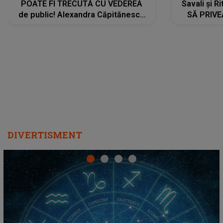
POATE FI TRECUTĂ CU VEDEREA
Savali și Ri
de public! Alexandra Căpitănescu
SĂ PRIV
a lansat VERSIUNEA LIVE a piesei
DIVERTISMENT