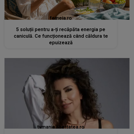
femeia.ro
5 soluții pentru a-ți recăpăta energia pe
caniculă. Ce funcționează când căldura te
epuizează
tvmania.libertatea.ro