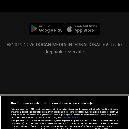
© 2019-2026 DOGAN MEDIA INTERNATIONAL SA, Toate
drepturile rezervate.
Nouă ne pasă ca datele tale personale să rămână confidențiale
Noi și partenerii noștri
589
stocăm și/sau accesăm informații pe dispozitivul dvs., precum identificatorii cookie unici pentru
prelucrarea datelor cu caracter personal. Puteți accepta sau gestiona preferințele dvs. făcând clic mai jos, respectiv vă
puteți opune utilizării unui interes legitim în orice moment pe pagina cu politica de confidențialitate. Aceste alegeri vor fi
raportate partenerilor noștri și nu vă vor afecta navigarea.
Mai multe detalii
Noi si partenerii nostri (retelele de socializare si agentiile de publicitate partenere, precum si furnizorii nostri de servicii de
date analitice) prelucram date pentru a permite website-ului sa functioneze, pentru a personaliza continutul si anunturile
publicitare afisate in functie de interesele si/sau profilul dvs., pentru a va oferi functionalitati aferente retelelor de