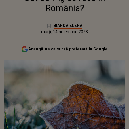
România?
Autor:
BIANCA ELENA
Publicat:
luni, 14 noiembrie 2022
Actualizat:
marți, 14 noiembrie 2023
Adaugă-ne ca sursă preferată în Google