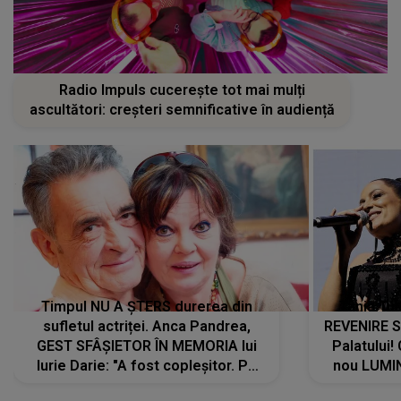
Radio Impuls cucerește tot mai mulți
ascultători: creșteri semnificative în audiență
Timpul NU A ȘTERS durerea din
Tania Tu
sufletul actriței. Anca Pandrea,
REVENIRE 
GEST SFÂȘIETOR ÎN MEMORIA lui
Palatului!
Iurie Darie: "A fost copleșitor. Pe
nou LUMI
măsură ce trece timpul parcă..."
pentru a