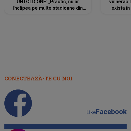
UNTOLD ONE: „Practic, nu ar
vulnerabil
încăpea pe multe stadioane din
exista în
lume”. Evenimentul începe joi, 6
august 2026
CONECTEAZĂ-TE CU NOI
Facebook
Like