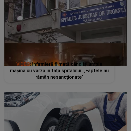
VIDEO
: Infirmieră filmată când îşi umple
maşina cu varză în fața spitalului: „Faptele nu
rămân nesancționate”