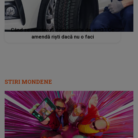
Când se montează cauciucurile de iarnă? Ce
amendă riști dacă nu o faci
STIRI MONDENE