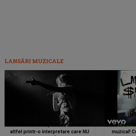
cântece no
care abia 
LANSĂRI MUZICALE
De această dată, "Dilaila" se simte
COLABORAR
altfel printr-o interpretare care NU
muzical! C