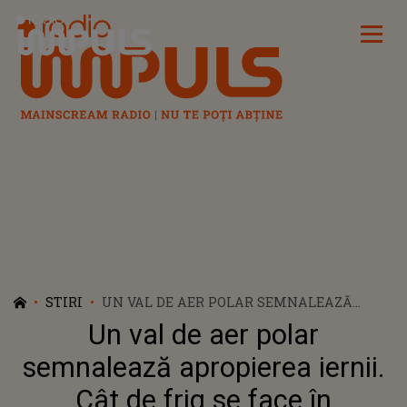
Radio Impuls
STIRI
UN VAL DE AER POLAR SEMNALEAZĂ
APROPIEREA IERNII. CÂT DE FRIG SE FACE
Un val de aer polar
ÎN ROMÂNIA?
semnalează apropierea iernii.
Cât de frig se face în