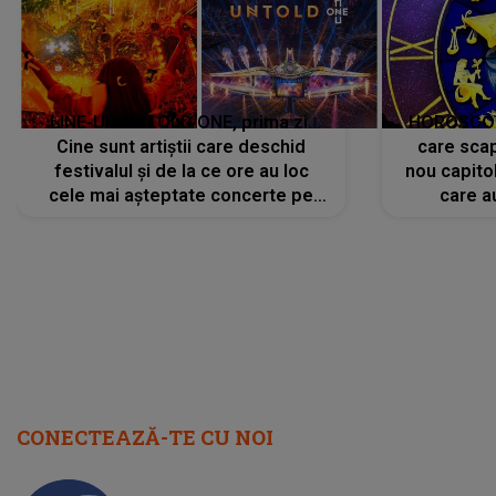
scena principală?
perioadă 
CONECTEAZĂ-TE CU NOI
Facebook
Like