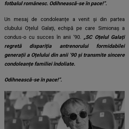
fotbalul românesc. Odihnească-se în pace!”.
Un mesaj de condoleanțe a venit și din partea
clubului Oțelul Galați, echipă pe care Simionaș a
condus-o cu succes în anii ’90.
„SC Oțelul Galați
regretă dispariția antrenorului formidabilei
generații a Oțelului din anii ’90 și transmite sincere
condoleanțe familiei îndoliate.
Odihnească-se în pace!”.