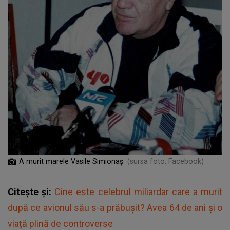
A murit marele Vasile Simionaș
(sursa foto: Facebook)
Citește și:
Cine este celebrul miliardar care a murit
după ce avionul său s-a prăbușit? Avea 64 de ani și o
viață plină de controverse