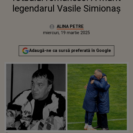
legendarul Vasile Simionaș
Autor:
ALINA PETRE
Publicat:
miercuri, 19 martie 2025
Actualizat:
miercuri, 19 martie 2025
Adaugă-ne ca sursă preferată în Google