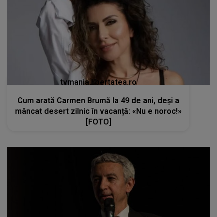
Cum arată Carmen Brumă la 49 de ani, deși a
mâncat desert zilnic în vacanță: «Nu e noroc!»
[FOTO]
kanald2.ro
Momente dificile pentru Dan Diaconescu.
Fratele lui s-a stins din viață la doar 60 de ani