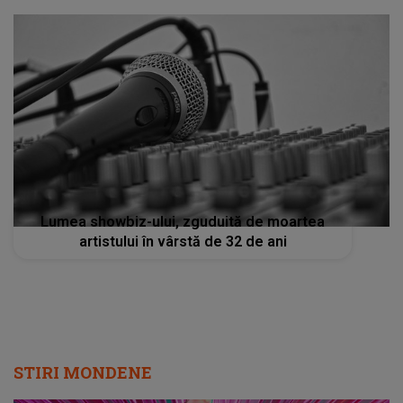
Lumea showbiz-ului, zguduită de moartea
artistului în vârstă de 32 de ani
STIRI MONDENE