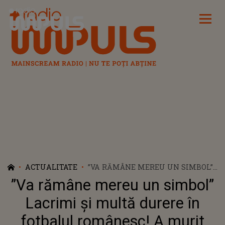
Radio Impuls
ACTUALITATE
”VA RĂMÂNE MEREU UN SIMBOL”
LACRIMI ȘI MULTĂ DURERE ÎN
”Va rămâne mereu un simbol”
FOTBALUL ROMÂNESC! A MURIT
LEGENDARUL VASILE SIMIONAȘ
Lacrimi și multă durere în
fotbalul românesc! A murit