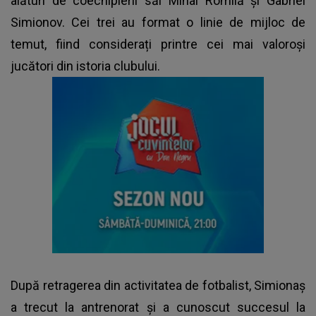
alături de coechipierii săi Mihai Romilă și Gabriel
Simionov. Cei trei au format o linie de mijloc de
temut, fiind considerați printre cei mai valoroși
jucători din istoria clubului.
După retragerea din activitatea de fotbalist, Simionaș
a trecut la antrenorat și a cunoscut succesul la