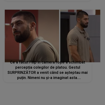
placenta soției sale
Ce a făcut Filip în camera roșie a schimbat
percepția colegilor de platou. Gestul
SURPRINZĂTOR a venit când se așteptau mai
puțin. Nimeni nu și-a imaginat asta.
Concurentul din Casa Iubirii declanșează
controverse imense: "De ce râzi?"