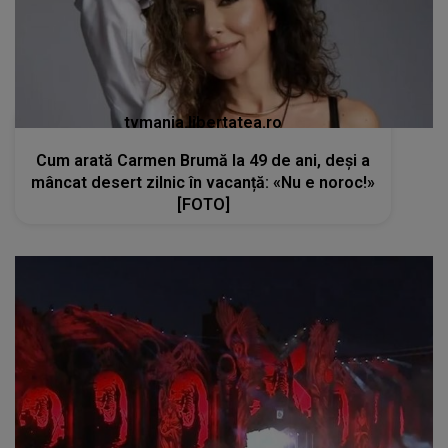
tvmania.libertatea.ro
Cum arată Carmen Brumă la 49 de ani, deși a
mâncat desert zilnic în vacanță: «Nu e noroc!»
[FOTO]