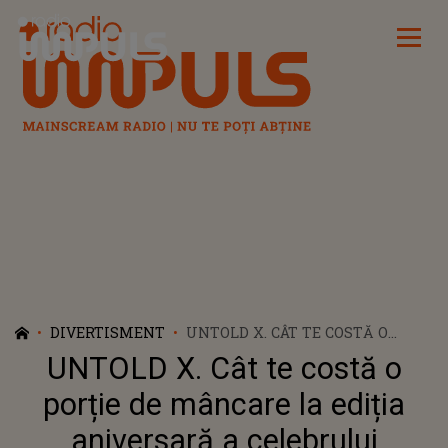
Radio Impuls
DIVERTISMENT
UNTOLD X. CÂT TE COSTĂ O
PORȚIE DE MÂNCARE LA EDIȚIA
UNTOLD X. Cât te costă o
ANIVERSARĂ A CELEBRULUI
FESTIVAL? IATĂ PREȚURILE LA
porție de mâncare la ediția
CARE TREBUIE SĂ TE AȘTEPȚI
aniversară a celebrului