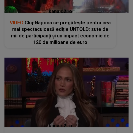
kanald2.ro
VIDEO
Cluj-Napoca se pregătește pentru cea
mai spectaculoasă ediție UNTOLD: sute de
mii de participanți și un impact economic de
120 de milioane de euro
kanald2.ro