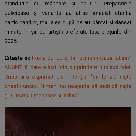
standurile cu mâncare și băuturi. Preparatele
delicioase și variante au atras imediat atenția
participanților, mai ales după ce au cântat și dansat
minute în șir cu artiștii preferați. Iată prețurile din
2025.
Citește și:
Fosta concurentă revine în Casa Iubirii?!
ANUNȚUL care a luat prin surprindere publicul fidel.
Criss și-a exprimat clar intenția: "Să le zic niște
chestii unora. Nimeni nu reușește să închidă niște
guri, toată lumea tace și îndură"