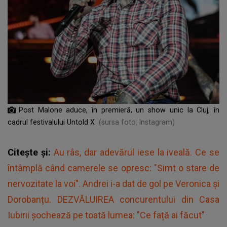
Post Malone aduce, în premieră, un show unic la Cluj, în
cadrul festivalului Untold X
(sursa foto: Instagram)
Citește și:
Au râs, dar adevărul iese la iveală. Ce se
întâmplă când camerele se opresc: "Simt o stare de
nervozitate la voi". Andrei i-a dat de gol pe Veronica și
Dorobanțu. DEZVĂLUIREA concurentului din Casa
Iubirii șochează pe toată lumea: "Ce față ai făcut"