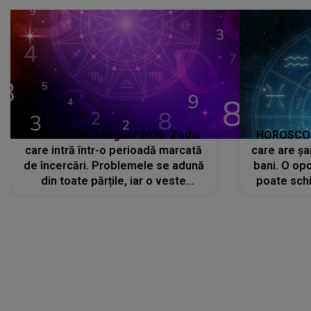
că..."
HOROSCOP 7 august 2026. Zodia
HOROSCOP 
care intră într-o perioadă marcată
care are șa
de încercări. Problemele se adună
bani. O opo
din toate părțile, iar o veste
poate schi
neașteptată îi dă planurile peste
la
cap