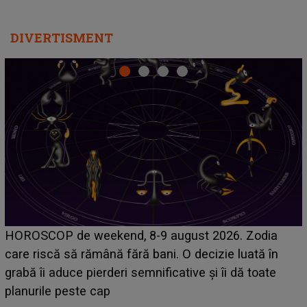
DIVERTISMENT
Emanuel a ținut ACEST DETALIU ASCUNS până
acum! În fața Alexandrei, concurentul din Casa Iubirii
face o MĂRTURISIRE NEAȘTEPTATĂ despre mama
sa: "I-am spus și ei în față, eu nu te iubesc pentru