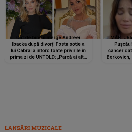
Cât de bine îi merge Andreei
MĂRTURIA
Ibacka după divorț! Fosta soție a
Pușcău!
lui Cabral a întors toate privirile în
cancer dato
prima zi de UNTOLD: „Parcă ai altă
Berkovich, 
strălucire, emani putere,
accident ru
încredere, siguranță...”
Dacă nu 
LANSĂRI MUZICALE