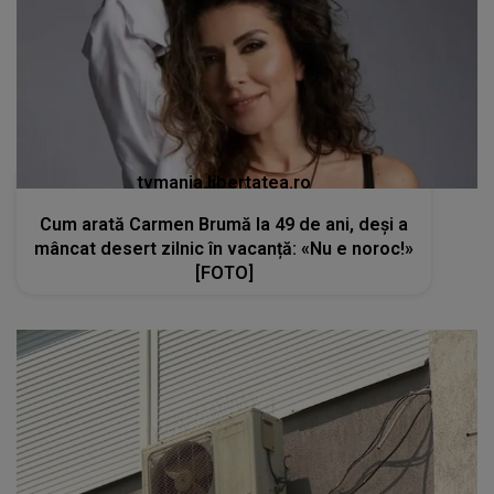
tvmania.libertatea.ro
Cum arată Carmen Brumă la 49 de ani, deși a
mâncat desert zilnic în vacanță: «Nu e noroc!»
[FOTO]