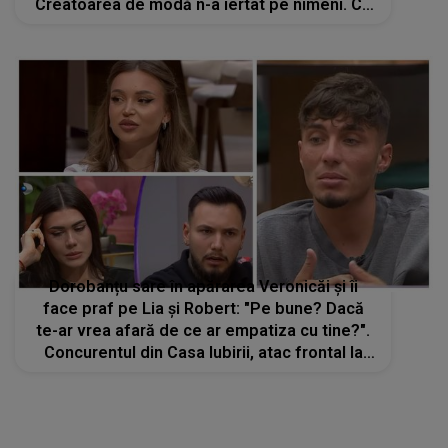
Creatoarea de modă n-a iertat pe nimeni. Ce
a enervat-o la culme
Dorobanțu sare în apărarea Veronicăi și îi
face praf pe Lia și Robert: "Pe bune? Dacă
te-ar vrea afară de ce ar empatiza cu tine?".
Concurentul din Casa Iubirii, atac frontal la
adresa celor care o pun la zid pe Veronica:
"Ce vrei să fac?"