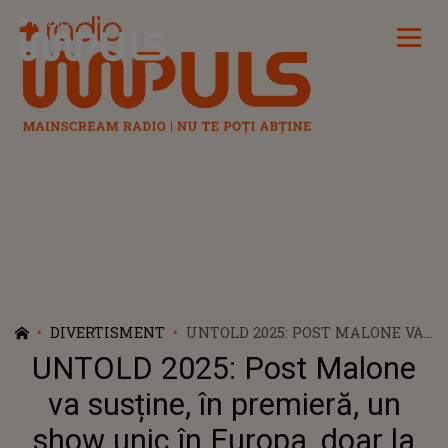
Radio Impuls
DIVERTISMENT
UNTOLD 2025: POST MALONE VA
SUSȚINE, ÎN PREMIERĂ, UN
UNTOLD 2025: Post Malone
SHOW UNIC ÎN EUROPA, DOAR LA
CLUJ
va susține, în premieră, un
show unic în Europa, doar la