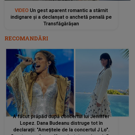
VIDEO
Un gest aparent romantic a stârnit
indignare și a declanșat o anchetă penală pe
Transfăgărășan
RECOMANDĂRI
A făcut prăpăd după concertul lui Jennifer
Lopez. Dana Budeanu distruge tot în
declarații: "Amețitele de la concertul J Lo".