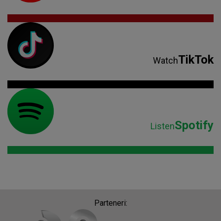
TikTok
Watch
Spotify
Listen
Parteneri: