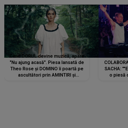
Când DORUL devine muzică, apare
Armin 
"Nu ajung acasă". Piesa lansată de
COLABORAR
Theo Rose și DOMINO îi poartă pe
SACHA: ""E
ascultători prin AMINTIRI și
o piesă 
REGĂSIRI, iar drumul emoțiilor
imediat pre
trece prin sufletul publicului:
cu mine șt
"Pentru toți cei care au plecat
păstrăm do
departe ca să le fie mai bine"