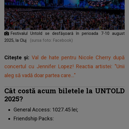
Festivalul Untold se desfășoară în perioada 7-10 august
2025, la Cluj
(sursa foto: Facebook)
Citește și:
Val de hate pentru Nicole Cherry după
concertul cu Jennifer Lopez! Reactia artistei: "Unii
aleg să vadă doar partea care..."
Cât costă acum biletele la UNTOLD
2025?
General Access: 1027.45 lei;
Friendship Packs: