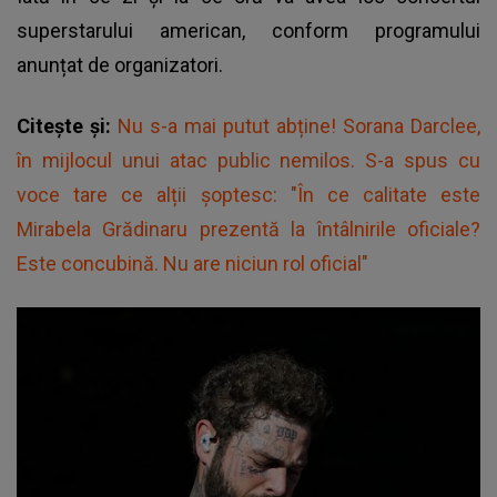
superstarului american, conform programului
anunțat de organizatori.
Citește și:
Nu s-a mai putut abține! Sorana Darclee,
în mijlocul unui atac public nemilos. S-a spus cu
voce tare ce alții șoptesc: "În ce calitate este
Mirabela Grădinaru prezentă la întâlnirile oficiale?
Este concubină. Nu are niciun rol oficial"