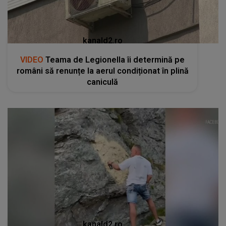
kanald2.ro
VIDEO
Teama de Legionella îi determină pe
români să renunțe la aerul condiționat în plină
caniculă
kanald2.ro