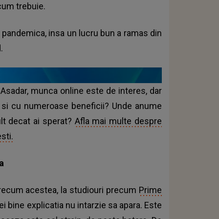
cum trebuie.
pandemica, insa un lucru bun a ramas din
.
 Asadar, munca online este de interes, dar
or si cu numeroase beneficii? Unde anume
ult decat ai sperat?
Afla mai multe despre
sti.
a
precum acestea, la studiouri precum
Prime
 ei bine explicatia nu intarzie sa apara. Este