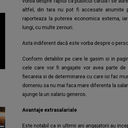
vorba despre faptul ca publicul caruia i se adr
altfel, din tara nu pot fi accesate anumite 
raporteaza la puterea economica externa, iar
lungi, cu multe zerouri.
Asta indiferent dacă este vorba despre o perso
Conform detaliilor pe care le gasim si in paginil
cele care vor fi angajate vor avea parte de t
fiecareia si de determinarea cu care isi fac mu
domeniu sa nu mai faca mare diferenta la salar
ajunge la un salariu generos.
Avantaje extrasalariale
Este notabil ca in ultimii ani angajatorii au in