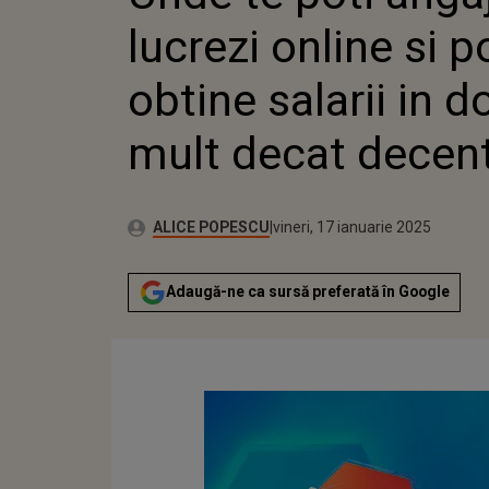
lucrezi online si p
obtine salarii in d
mult decat decen
Publicat:
Autor:
miercuri, 17 ianuarie 2024
Actualizat:
ALICE POPESCU
vineri, 17 ianuarie 2025
Adaugă-ne ca sursă preferată în Google