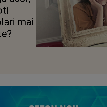
oti
olari mai
te?