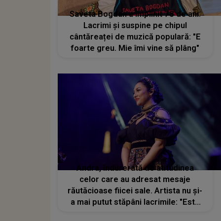
Saveta Bogdan a împlinit 78 de ani.
Lacrimi și suspine pe chipul
cântăreaței de muzică populară: "E
foarte greu. Mie îmi vine să plâng"
Andra, îndurerată de atitudinea
celor care au adresat mesaje
răutăcioase fiicei sale. Artista nu și-
a mai putut stăpâni lacrimile: "Este
dovada că a învățat de la noi un lucru