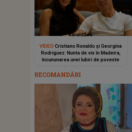
kanald2.ro
VIDEO
Cristiano Ronaldo și Georgina
Rodriguez: Nunta de vis în Madeira,
încununarea unei Iubiri de poveste
RECOMANDĂRI