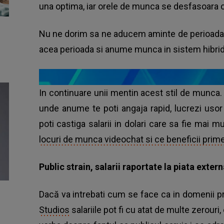
una optima, iar orele de munca se desfasoara 
Nu ne dorim sa ne aducem aminte de perioada 
acea perioada si anume munca in sistem hibrid
In continuare unii mentin acest stil de munca.
unde anume te poti angaja rapid, lucrezi us
poti castiga salarii in dolari care sa fie mai m
locuri de munca videochat si ce beneficii prime
Public strain, salarii raportate la piata extern
Dacă va intrebati cum se face ca in domenii 
Studios
salariile pot fi cu atat de multe zerouri,