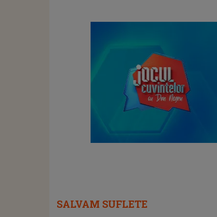
important: seriozitatea cu care
trebuie să te implici în ceea ce îți
propui."
SALVAM SUFLETE