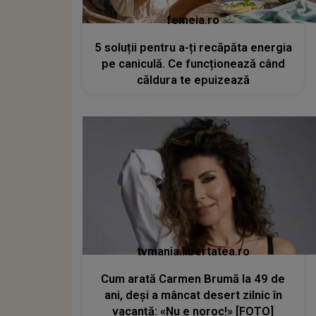
femeia.ro
5 soluții pentru a-ți recăpăta energia
pe caniculă. Ce funcționează când
căldura te epuizează
tvmania.libertatea.ro
Cum arată Carmen Brumă la 49 de
ani, deși a mâncat desert zilnic în
vacanță: «Nu e noroc!» [FOTO]