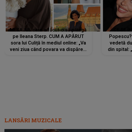
MESAJUL care a făcut-o să plângă
CE SE Î
pe Ileana Sterp. CUM A APĂRUT
Popescu?
sora lui Culiță în mediul online: „Va
vedetă du
veni ziua când povara va dispărea,
din spital:
iar lacrimile...”
LANSĂRI MUZICALE