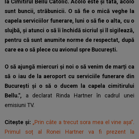
la Cimitirul Bellu Catolic. Acolo este și tata, acolo
sunt buncii, străbunicii. O să fie o mică veghe la
capela serviciilor funerare, luni o să fie o alta, cu o
slujbă, și atunci o să îi închidă sicriul și îl sigilează,
pentru că sunt anumite norme de respectat, după
care ea o să plece cu avionul spre București.
O să ajungă miercuri și noi o să venim de marți ca
să o iau de la aeroport cu serviciile funerare din
București și o să o ducem la capela cimitirului
Bellu.",
a declarat Rinda Hartner în cadrul unei
emisiuni TV.
Citește și:
„Prin câte a trecut sora mea el vine așa”.
Primul soț al Ronei Hartner va fi prezent la