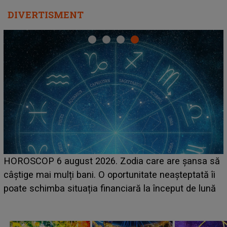
DIVERTISMENT
LINE-UP UNTOLD ONE, ziua 2. La ce oră urcă pe
ă
scena principală a festivalului Zara Larsson? Artista
suedeză a ajuns deja în România și s-a filmat din
camera de hotel