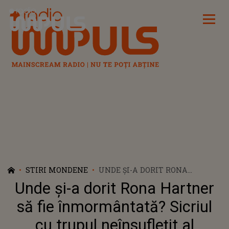
Radio Impuls
STIRI MONDENE
UNDE ȘI-A DORIT RONA
HARTNER SĂ FIE
Unde și-a dorit Rona Hartner
ÎNMORMÂNTATĂ? SICRIUL CU
TRUPUL NEÎNSUFLEȚIT AL
să fie înmormântată? Sicriul
REGRETATEI ARTISTE VA
cu trupul neînsuflețit al
AJUNGE MIERCURI ÎN