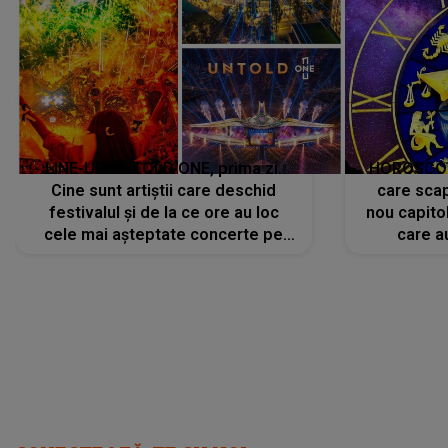
LINE-UP UNTOLD ONE, prima zi.
HOROSCOP 
Cine sunt artiștii care deschid
care scap
festivalul și de la ce ore au loc
nou capitol
cele mai așteptate concerte pe
care a
scena principală?
perioadă 