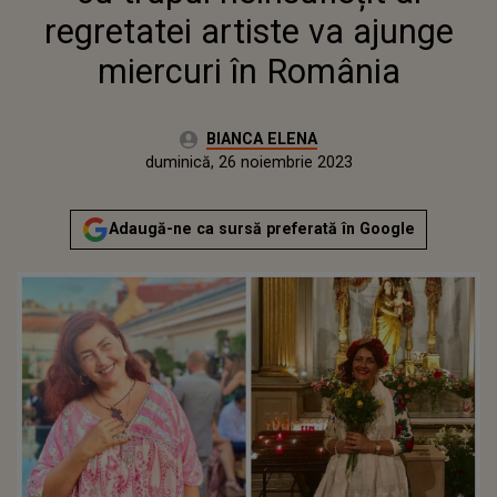
ROMÂNIA
regretatei artiste va ajunge
miercuri în România
Autor:
BIANCA ELENA
Publicat:
duminică, 26 noiembrie 2023
Adaugă-ne ca sursă preferată în Google