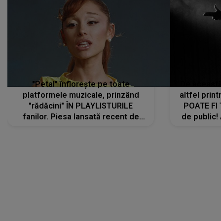
"Petal" înflorește pe toate
De această 
platformele muzicale, prinzând
altfel prin
"rădăcini" ÎN PLAYLISTURILE
POATE FI
fanilor. Piesa lansată recent de
de public!
Ariana Grande îi face pe
a lansat V
ascultători SĂ O ASCULTE PE
REPEAT