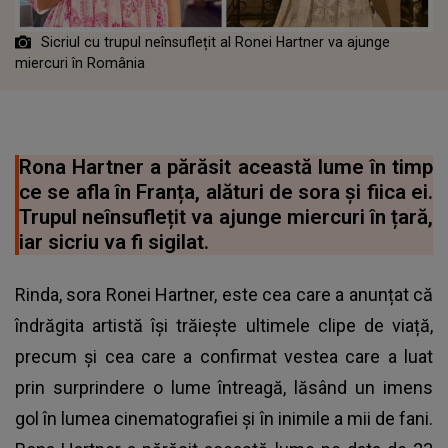
Sicriul cu trupul neînsuflețit al Ronei Hartner va ajunge
miercuri în România
Rona Hartner a părăsit această lume în timp
ce se afla în Franța, alături de sora și fiica ei.
Trupul neînsuflețit va ajunge miercuri în țară,
iar sicriu va fi sigilat.
Rinda, sora Ronei Hartner, este cea care a anunțat că
îndrăgita artistă își trăiește ultimele clipe de viață,
precum și cea care a confirmat vestea care a luat
prin surprindere o lume întreagă, lăsând un imens
gol în lumea cinematografiei și în inimile a mii de fani.