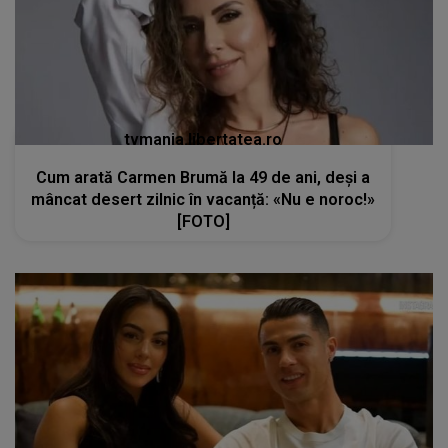
tvmania.libertatea.ro
Cum arată Carmen Brumă la 49 de ani, deși a
mâncat desert zilnic în vacanță: «Nu e noroc!»
[FOTO]