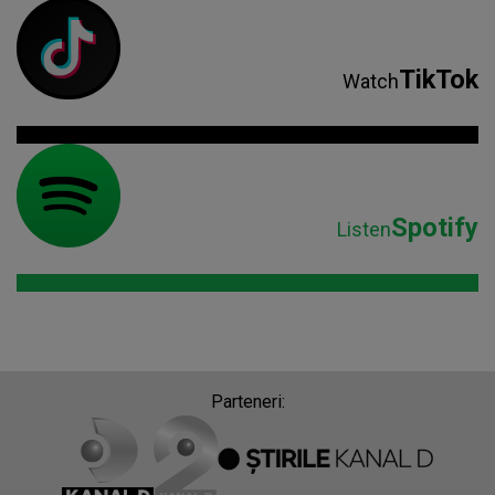
TikTok
Watch
Spotify
Listen
Parteneri: