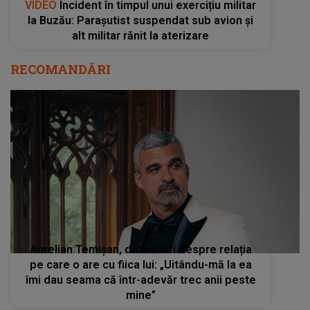
VIDEO
Incident în timpul unui exercițiu militar
la Buzău: Parașutist suspendat sub avion și
alt militar rănit la aterizare
RECOMANDĂRI
Aurelian Temișan, dezvăluiri despre relația
pe care o are cu fiica lui: „Uitându-mă la ea
îmi dau seama că într-adevăr trec anii peste
mine”