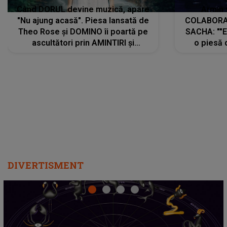
Când DORUL devine muzică, apare
Armin 
"Nu ajung acasă". Piesa lansată de
COLABORAR
Theo Rose și DOMINO îi poartă pe
SACHA: ""E
ascultători prin AMINTIRI și
o piesă 
REGĂSIRI, iar drumul emoțiilor
imediat pre
trece prin sufletul publicului:
cu mine șt
"Pentru toți cei care au plecat
păstrăm do
departe ca să le fie mai bine"
DIVERTISMENT