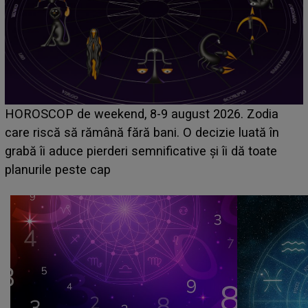
Emanuel a ținut ACEST DETALIU ASCUNS până
acum! În fața Alexandrei, concurentul din Casa Iubirii
face o MĂRTURISIRE NEAȘTEPTATĂ despre mama
sa: "I-am spus și ei în față, eu nu te iubesc pentru
că..."