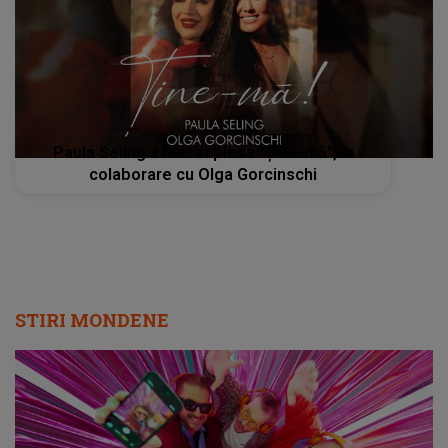
Paula Seling a lansat piesa "Ține-mă", în
colaborare cu Olga Gorcinschi
STIRI MONDENE