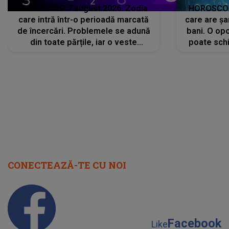
HOROSCOP 7 august 2026. Zodia
HOROSCOP 
care intră într-o perioadă marcată
care are șa
de încercări. Problemele se adună
bani. O opo
din toate părțile, iar o veste
poate schi
neașteptată îi dă planurile peste
la
cap
CONECTEAZĂ-TE CU NOI
Facebook
Like