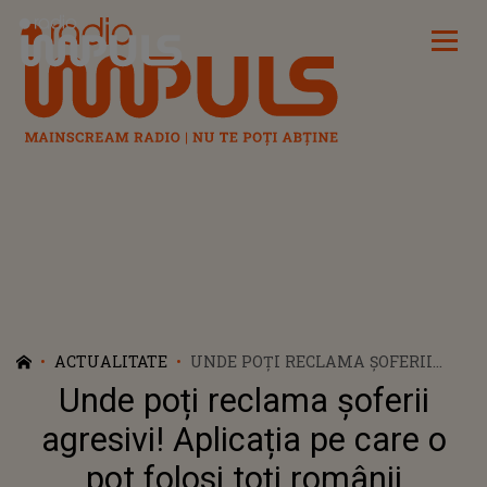
Radio Impuls
ACTUALITATE
UNDE POȚI RECLAMA ȘOFERII
AGRESIVI! APLICAȚIA PE CARE O
Unde poți reclama șoferii
POT FOLOSI TOȚI ROMÂNII
agresivi! Aplicația pe care o
pot folosi toți românii