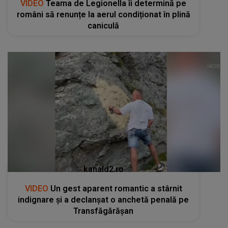
VIDEO
Teama de Legionella îi determină pe
români să renunțe la aerul condiționat în plină
caniculă
kanald2.ro
VIDEO
Un gest aparent romantic a stârnit
indignare și a declanșat o anchetă penală pe
Transfăgărășan