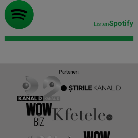
Spotify
Listen
Parteneri: