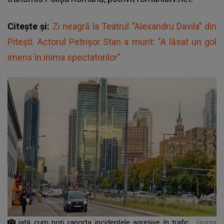
Citește și:
Zi neagră la Teatrul "Alexandru Davila" din
Pitești. Actorul Petrișor Stan a murit: "A lăsat un gol
imens în inima spectatorilor"
iată cum poți raporta incidentele agresive în trafic
(sursa