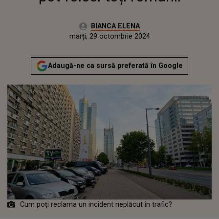
Autor:
BIANCA ELENA
Publicat:
marți, 29 octombrie 2024
Adaugă-ne ca sursă preferată în Google
Cum poți reclama un incident neplăcut în trafic?