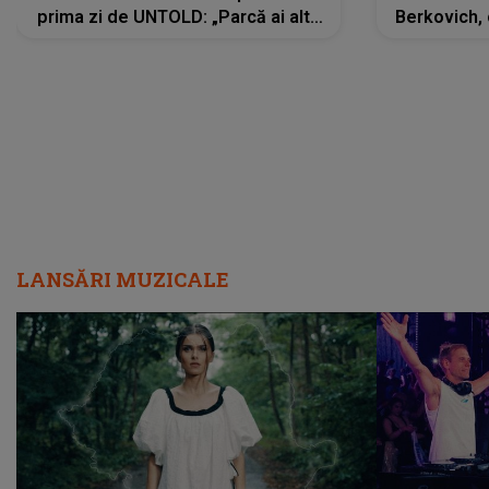
prima zi de UNTOLD: „Parcă ai altă
Berkovich, 
strălucire, emani putere,
accident ru
încredere, siguranță...”
Dacă nu 
LANSĂRI MUZICALE