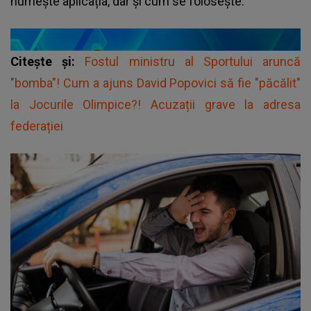
numește aplicația, dar și cum se folosește.
Citește și:
Fostul ministru al Sportului aruncă
"bomba"! Cum a ajuns David Popovici să fie "păcălit"
la Jocurile Olimpice?! Acuzații grave la adresa
federației