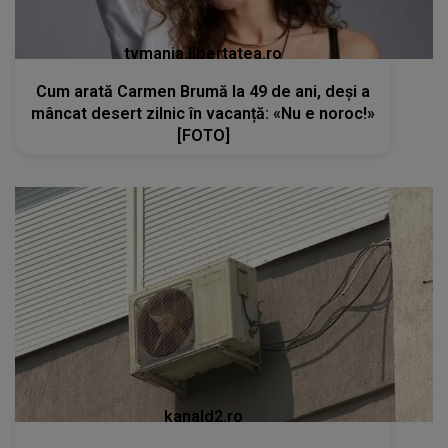
tvmania.libertatea.ro
Cum arată Carmen Brumă la 49 de ani, deși a
mâncat desert zilnic în vacanță: «Nu e noroc!»
[FOTO]
kanald2.ro