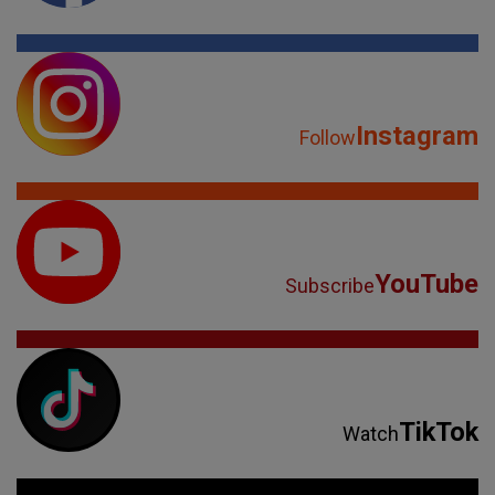
Instagram
Follow
YouTube
Subscribe
TikTok
Watch