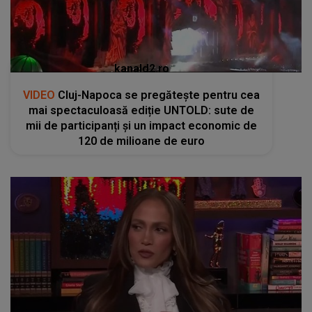
kanald2.ro
VIDEO
Cluj-Napoca se pregătește pentru cea
mai spectaculoasă ediție UNTOLD: sute de
mii de participanți și un impact economic de
120 de milioane de euro