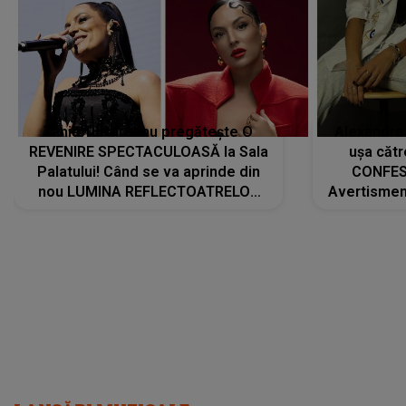
Tania Turtureanu pregătește O
Alexandra
REVENIRE SPECTACULOASĂ la Sala
ușa cătr
Palatului! Când se va aprinde din
CONFES
nou LUMINA REFLECTOATRELOR
Avertismentu
pentru artistă: " Vor fi multe
rămas ÎNT
cântece noi, în premieră. Cântece
au format-
care abia acum învață să respire"
"Am f