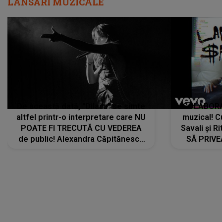
LANSĂRI MUZICALE
De această dată, "Dilaila" se simte
COLABORAR
altfel printr-o interpretare care NU
muzical! C
POATE FI TRECUTĂ CU VEDEREA
Savali și Ri
de public! Alexandra Căpitănescu
SĂ PRIV
a lansat VERSIUNEA LIVE a piesei