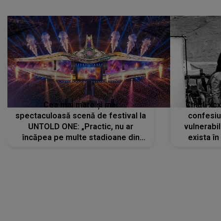
Cea mai mare și mai
Charli xc
spectaculoasă scenă de festival la
confesiu
UNTOLD ONE: „Practic, nu ar
vulnerabil
încăpea pe multe stadioane din
exista în
lume”. Evenimentul începe joi, 6
august 2026