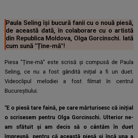
Paula Seling își bucură fanii cu o nouă piesă,
de această dată, în colaborare cu o artistă
din Republica Moldova, Olga Gorcinschi. Iată
cum sună "Ține-mă"!
Piesa "Ține-mă" este scrisă și compusă de Paula
Seling, ce nu a fost gândită inițial a fi un duet.
Videoclipul melodiei a fost filmat în centrul
Bucureștiului.
"E o piesă tare faină, pe care mărturisesc că inițial
o scrisesem pentru Olga Gorcinschi. Ulterior ne-
am sfătuit și am decis să o cântăm în duet
împreună, pentru că această piesă și încă una a