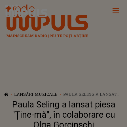
Radio Impuls
LANSĂRI MUZICALE
PAULA SELING A LANSAT
PIESA "ȚINE-MĂ", ÎN
Paula Seling a lansat piesa
COLABORARE CU OLGA
GORCINSCHI
"Ține-mă", în colaborare cu
Olga Gorcinschi