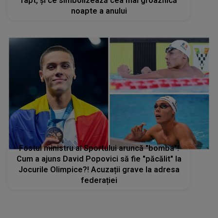
fapt, și ce simbolizează cea mai groaznică
noapte a anului
Fostul ministru al Sportului aruncă "bomba"!
Cum a ajuns David Popovici să fie "păcălit" la
Jocurile Olimpice?! Acuzații grave la adresa
federației