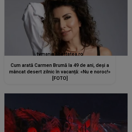
tvmania.libertatea.ro
Cum arată Carmen Brumă la 49 de ani, deși a
mâncat desert zilnic în vacanță: «Nu e noroc!»
[FOTO]