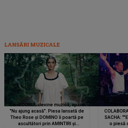
LANSĂRI MUZICALE
Când DORUL devine muzică, apare
Armin 
"Nu ajung acasă". Piesa lansată de
COLABORAR
Theo Rose și DOMINO îi poartă pe
SACHA: ""E
ascultători prin AMINTIRI și
o piesă 