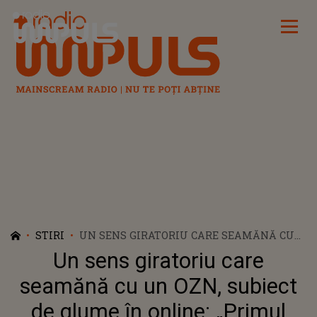
Radio Impuls
STIRI
UN SENS GIRATORIU CARE SEAMĂNĂ CU
UN OZN, SUBIECT DE GLUME ÎN ONLINE:
Un sens giratoriu care
„PRIMUL OZN GIRATORIU DIN ROMÂNIA”
seamănă cu un OZN, subiect
de glume în online: „Primul