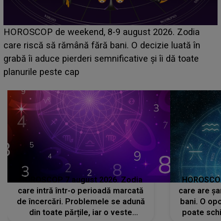
Emanuel a ținut ACEST DETALIU ASCUNS până
acum! În fața Alexandrei, concurentul din Casa Iubirii
face o MĂRTURISIRE NEAȘTEPTATĂ despre mama
sa: "I-am spus și ei în față, eu nu te iubesc pentru
că..."
HOROSCOP 7 august 2026. Zodia
HOROSCOP 
care intră într-o perioadă marcată
care are șa
de încercări. Problemele se adună
bani. O opo
din toate părțile, iar o veste
poate schi