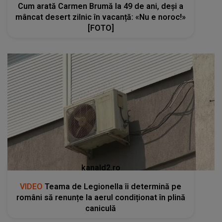
Cum arată Carmen Brumă la 49 de ani, deși a
mâncat desert zilnic în vacanță: «Nu e noroc!»
[FOTO]
kanald2.ro
VIDEO
Teama de Legionella îi determină pe
români să renunțe la aerul condiționat în plină
caniculă