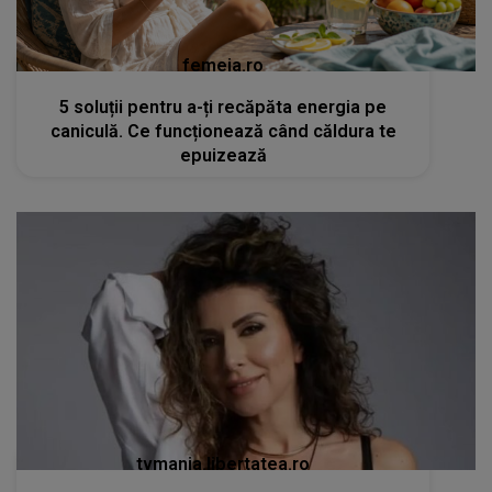
femeia.ro
5 soluții pentru a-ți recăpăta energia pe
caniculă. Ce funcționează când căldura te
epuizează
tvmania.libertatea.ro