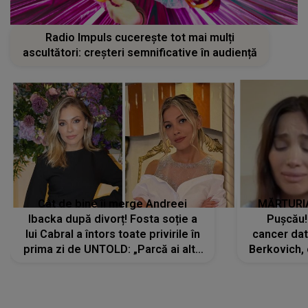
Radio Impuls cucerește tot mai mulți
ascultători: creșteri semnificative în audiență
Cât de bine îi merge Andreei
MĂRTURIA
Ibacka după divorț! Fosta soție a
Pușcău!
lui Cabral a întors toate privirile în
cancer dato
prima zi de UNTOLD: „Parcă ai altă
Berkovich, 
strălucire, emani putere,
accident ru
încredere, siguranță...”
Dacă nu 