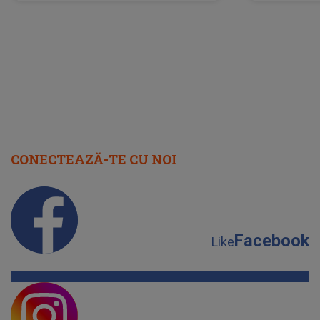
neașteptată îi dă planurile peste
la
cap
CONECTEAZĂ-TE CU NOI
Facebook
Like