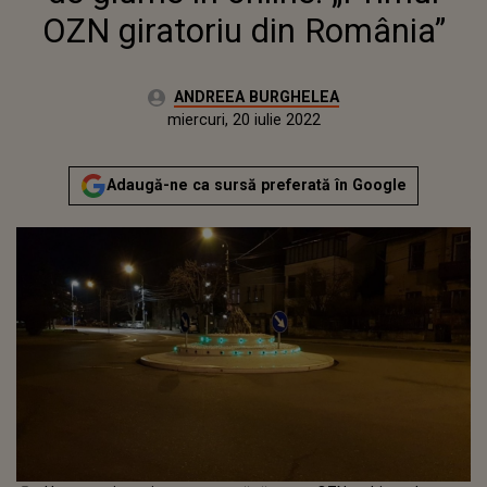
OZN giratoriu din România”
Autor:
ANDREEA BURGHELEA
Publicat:
marți, 2 martie 2021
Actualizat:
miercuri, 20 iulie 2022
Adaugă-ne ca sursă preferată în Google