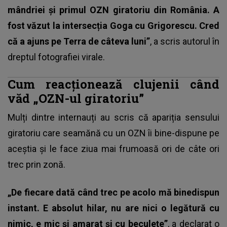
mândriei și primul OZN giratoriu din România. A
fost văzut la intersecția Goga cu Grigorescu. Cred
că a ajuns pe Terra de câteva luni”
, a scris autorul în
dreptul fotografiei virale.
Cum reacționează clujenii când
văd „OZN-ul giratoriu”
Mulți dintre internauți au scris că apariția sensului
giratoriu care seamănă cu un OZN îi bine-dispune pe
aceștia și le face ziua mai frumoasă ori de câte ori
trec prin zonă.
„De fiecare dată când trec pe acolo mă binedispun
instant. E absolut hilar, nu are nici o legătură cu
nimic, e mic și amarat și cu beculețe”
, a declarat o