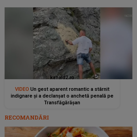
kanald2.ro
VIDEO
Un gest aparent romantic a stârnit
indignare și a declanșat o anchetă penală pe
Transfăgărășan
RECOMANDĂRI