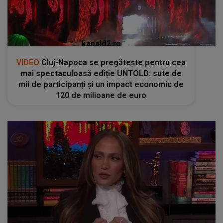
kanald2.ro
VIDEO
Cluj-Napoca se pregătește pentru cea
mai spectaculoasă ediție UNTOLD: sute de
mii de participanți și un impact economic de
120 de milioane de euro