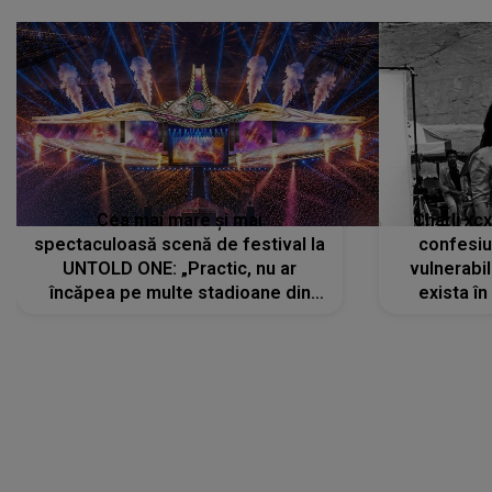
Cea mai mare și mai
Charli xc
spectaculoasă scenă de festival la
confesiu
UNTOLD ONE: „Practic, nu ar
vulnerabil
încăpea pe multe stadioane din
exista în
lume”. Evenimentul începe joi, 6
august 2026