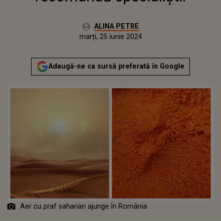
Autor:
ALINA PETRE
Publicat:
marți, 25 iunie 2024
Actualizat:
marți, 25 iunie 2024
Adaugă-ne ca sursă preferată în Google
Aer cu praf saharian ajunge în România