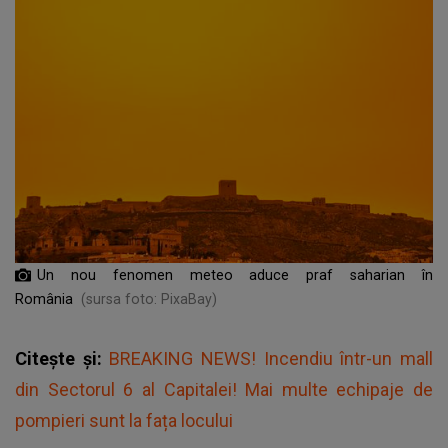
Un nou fenomen meteo aduce praf saharian în
România
(sursa foto: PixaBay)
Citește și:
BREAKING NEWS! Incendiu într-un mall
din Sectorul 6 al Capitalei! Mai multe echipaje de
pompieri sunt la fața locului