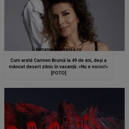
tvmania.libertatea.ro
Cum arată Carmen Brumă la 49 de ani, deși a
mâncat desert zilnic în vacanță: «Nu e noroc!»
[FOTO]