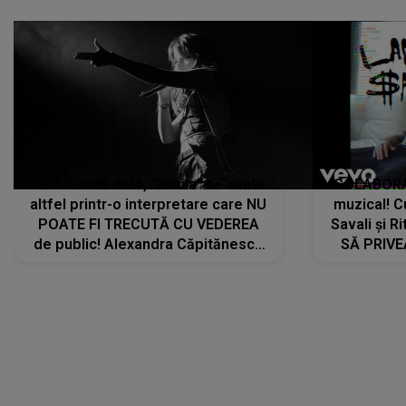
De această dată, "Dilaila" se simte
COLABORAR
altfel printr-o interpretare care NU
muzical! C
POATE FI TRECUTĂ CU VEDEREA
Savali și Ri
de public! Alexandra Căpitănescu
SĂ PRIV
a lansat VERSIUNEA LIVE a piesei