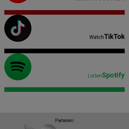
TikTok
Watch
Spotify
Listen
Parteneri: