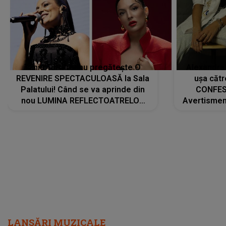
Tania Turtureanu pregătește O
Alexandra
REVENIRE SPECTACULOASĂ la Sala
ușa cătr
Palatului! Când se va aprinde din
CONFES
nou LUMINA REFLECTOATRELOR
Avertismentu
pentru artistă: " Vor fi multe
rămas ÎNT
cântece noi, în premieră. Cântece
au format-
care abia acum învață să respire"
"Am f
LANSĂRI MUZICALE