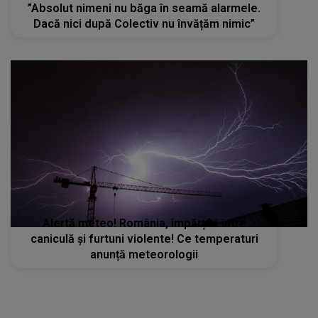
”Absolut nimeni nu băga în seamă alarmele.
Dacă nici după Colectiv nu învățăm nimic”
Alertă meteo! România, împărțită între
caniculă și furtuni violente! Ce temperaturi
anunță meteorologii