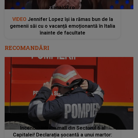
kanald2.ro
VIDEO
Jennifer Lopez își ia rămas bun de la
gemenii săi cu o vacanță emoționantă în Italia
înainte de facultate
RECOMANDĂRI
Incendiu într-un mall din Sectorul 6 al
Capitalei! Declarația șocantă a unui martor: