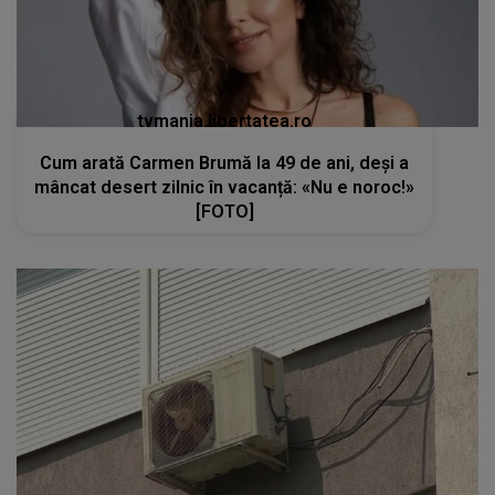
tvmania.libertatea.ro
Cum arată Carmen Brumă la 49 de ani, deși a
mâncat desert zilnic în vacanță: «Nu e noroc!»
[FOTO]