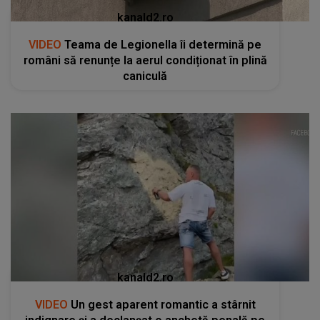
kanald2.ro
VIDEO
Teama de Legionella îi determină pe
români să renunțe la aerul condiționat în plină
caniculă
kanald2.ro
VIDEO
Un gest aparent romantic a stârnit