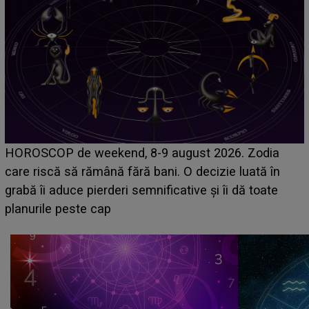
Emanuel a ținut ACEST DETALIU ASCUNS până
acum! În fața Alexandrei, concurentul din Casa Iubirii
face o MĂRTURISIRE NEAȘTEPTATĂ despre mama
sa: "I-am spus și ei în față, eu nu te iubesc pentru
că..."