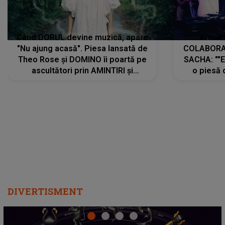
Când DORUL devine muzică, apare
Armin 
"Nu ajung acasă". Piesa lansată de
COLABORAR
Theo Rose și DOMINO îi poartă pe
SACHA: ""E
ascultători prin AMINTIRI și
o piesă 
REGĂSIRI, iar drumul emoțiilor
imediat pre
trece prin sufletul publicului:
cu mine șt
"Pentru toți cei care au plecat
păstrăm do
departe ca să le fie mai bine"
DIVERTISMENT