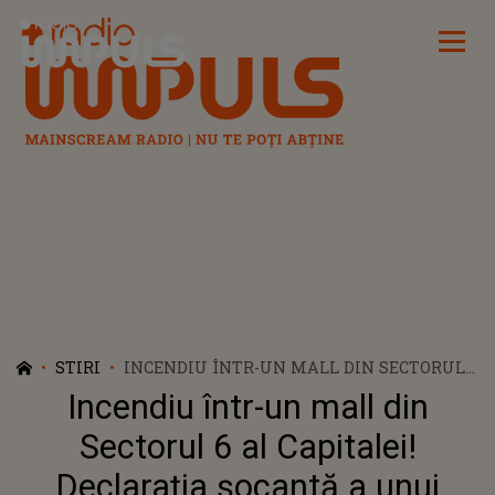
Radio Impuls
STIRI
INCENDIU ÎNTR-UN MALL DIN SECTORUL 6
AL CAPITALEI! DECLARAȚIA ȘOCANTĂ A
Incendiu într-un mall din
UNUI MARTOR: ”ABSOLUT NIMENI NU
BĂGA ÎN SEAMĂ ALARMELE. DACĂ NICI
Sectorul 6 al Capitalei!
DUPĂ COLECTIV NU ÎNVĂȚĂM NIMIC”
Declarația șocantă a unui