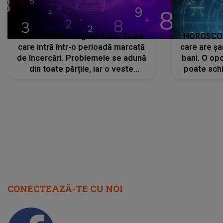
HOROSCOP 7 august 2026. Zodia
HOROSCOP 
care intră într-o perioadă marcată
care are șa
de încercări. Problemele se adună
bani. O opo
din toate părțile, iar o veste
poate schi
neașteptată îi dă planurile peste
la
cap
CONECTEAZĂ-TE CU NOI