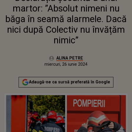
martor: ”Absolut nimeni nu
băga în seamă alarmele. Dacă
nici după Colectiv nu învățăm
nimic”
Autor:
ALINA PETRE
Publicat:
marți, 25 iunie 2024
Actualizat:
miercuri, 26 iunie 2024
Adaugă-ne ca sursă preferată în Google