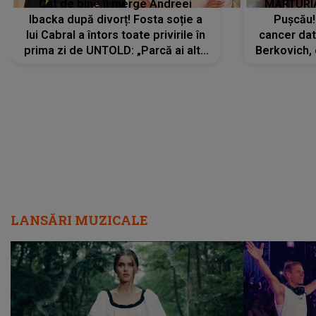
Cât de bine îi merge Andreei
MĂRTURIA
Ibacka după divorț! Fosta soție a
Pușcău!
lui Cabral a întors toate privirile în
cancer dato
prima zi de UNTOLD: „Parcă ai altă
Berkovich, 
strălucire, emani putere,
accident ru
încredere, siguranță...”
Dacă nu 
LANSĂRI MUZICALE