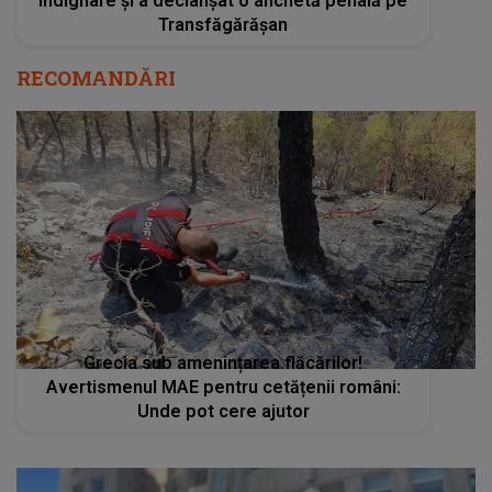
indignare și a declanșat o anchetă penală pe
Transfăgărășan
RECOMANDĂRI
Grecia sub amenințarea flăcărilor!
Avertismenul MAE pentru cetățenii români:
Unde pot cere ajutor