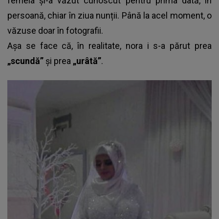
femeia și-a văzut cunoscut pentru prima dată, în
persoană, chiar în ziua nunții. Până la acel moment, o
văzuse doar în fotografii.
Așa se face că, în realitate, nora i s-a părut prea
„scundă”
și prea
„urâtă”
.