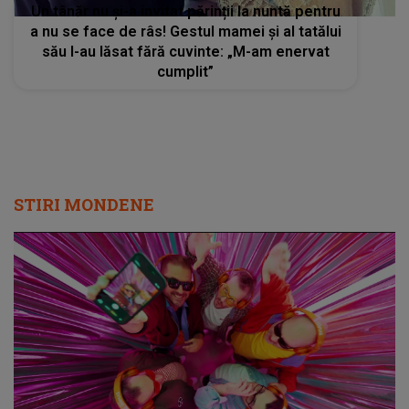
Un tânăr nu și-a invitat părinții la nuntă pentru
a nu se face de râs! Gestul mamei şi al tatălui
său l-au lăsat fără cuvinte: „M-am enervat
cumplit”
STIRI MONDENE