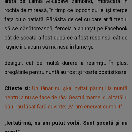
arată pe Lamia Al-Labawi zâmbind, îmbrăcată în
rochia de mireasă, în timp ce logodnicul ei își șterge
fața cu o batistă.
Părăsită de cel cu care ar fi trebui
să se căsătorească
, femeia a anunțat pe Facebook
cât de șocată a fost după ce a fost respinsă, cât de
rușine îi e acum să mai iasă în lume și,
desigur, cât de multă durere a resimțit. În plus,
pregătirile pentru nuntă au fost și foarte costisitoare.
Citeste si:
Un tânăr nu și-a invitat părinții la nuntă
pentru a nu se face de râs! Gestul mamei şi al tatălui
său l-au lăsat fără cuvinte: „M-am enervat cumplit”
„Iertați-mă, nu am putut vorbi. Sunt șocată și nu
merit”.