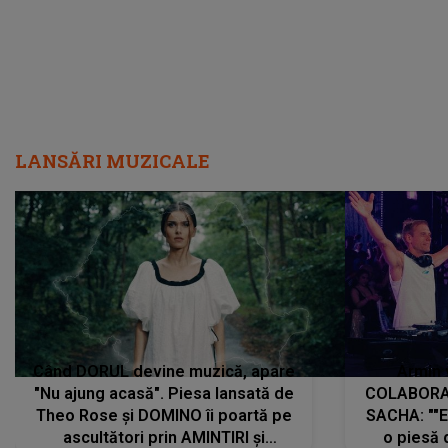
LANSĂRI MUZICALE
Când DORUL devine muzică, apare
Armin 
"Nu ajung acasă". Piesa lansată de
COLABORAR
Theo Rose și DOMINO îi poartă pe
SACHA: ""E
ascultători prin AMINTIRI și
o piesă 