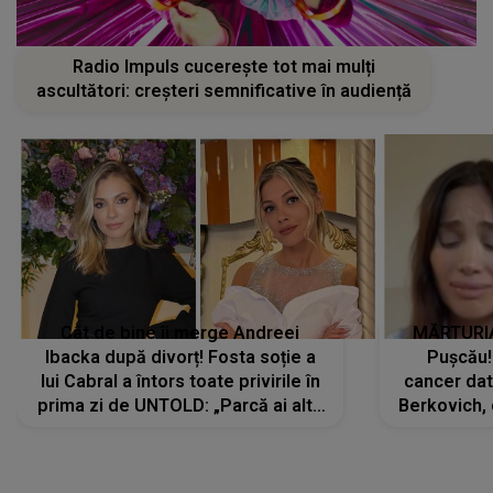
Radio Impuls cucerește tot mai mulți
ascultători: creșteri semnificative în audiență
Cât de bine îi merge Andreei
MĂRTURIA
Ibacka după divorț! Fosta soție a
Pușcău!
lui Cabral a întors toate privirile în
cancer dato
prima zi de UNTOLD: „Parcă ai altă
Berkovich, 
strălucire, emani putere,
accident ru
încredere, siguranță...”
Dacă nu 