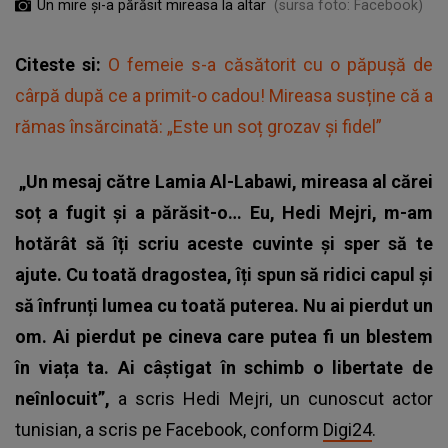
Un mire și-a părăsit mireasa la altar
(sursa foto: Facebook)
Citeste si:
O femeie s-a căsătorit cu o păpușă de
cârpă după ce a primit-o cadou! Mireasa susține că a
rămas însărcinată: „Este un soț grozav și fidel”
„Un mesaj către Lamia Al-Labawi, mireasa al cărei
soț a fugit și a părăsit-o… Eu, Hedi Mejri, m-am
hotărât să îți scriu aceste cuvinte și sper să te
ajute. Cu toată dragostea, îți spun să ridici capul și
să înfrunți lumea cu toată puterea. Nu ai pierdut un
om. Ai pierdut pe cineva care putea fi un blestem
în viața ta. Ai câștigat în schimb o libertate de
neînlocuit”,
a scris Hedi Mejri, un cunoscut actor
tunisian, a scris pe Facebook, conform
Digi24
.