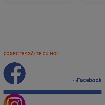
neașteptată îi dă planurile peste
la
cap
CONECTEAZĂ-TE CU NOI
Facebook
Like