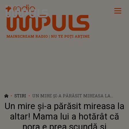
Radio Impuls
STIRI
UN MIRE ȘI-A PĂRĂSIT MIREASA LA
ALTAR! MAMA LUI A HOTĂRÂT CĂ NORA E
Un mire și-a părăsit mireasa la
PREA SCUNDĂ ȘI NEATRĂGĂTOARE
PENTRU FIUL EI „SUNT ȘOCATĂ ȘI NU
altar! Mama lui a hotărât că
MERIT”
nora e prea scundă și