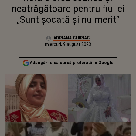
neatrăgătoare pentru fiul ei
„Sunt șocată și nu merit”
Autor:
ADRIANA CHIRIAC
Publicat:
marți, 9 august 2022
Actualizat:
miercuri, 9 august 2023
Adaugă-ne ca sursă preferată în Google