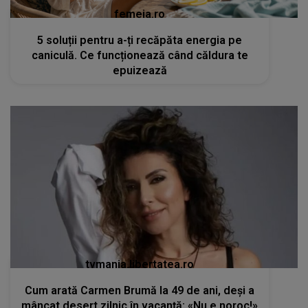
femeia.ro
5 soluții pentru a-ți recăpăta energia pe
caniculă. Ce funcționează când căldura te
epuizează
tvmania.libertatea.ro
Cum arată Carmen Brumă la 49 de ani, deși a
mâncat desert zilnic în vacanță: «Nu e noroc!»