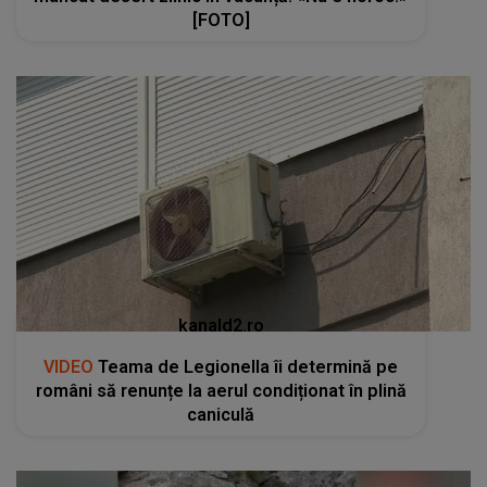
[FOTO]
kanald2.ro
VIDEO
Teama de Legionella îi determină pe
români să renunțe la aerul condiționat în plină
caniculă