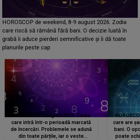
Emanuel a ținut ACEST DETALIU ASCUNS până
acum! În fața Alexandrei, concurentul din Casa Iubirii
face o MĂRTURISIRE NEAȘTEPTATĂ despre mama
sa: "I-am spus și ei în față, eu nu te iubesc pentru
că..."
HOROSCOP 7 august 2026. Zodia
HOROSCOP 
care intră într-o perioadă marcată
care are șa
de încercări. Problemele se adună
bani. O opo
din toate părțile, iar o veste
poate schi