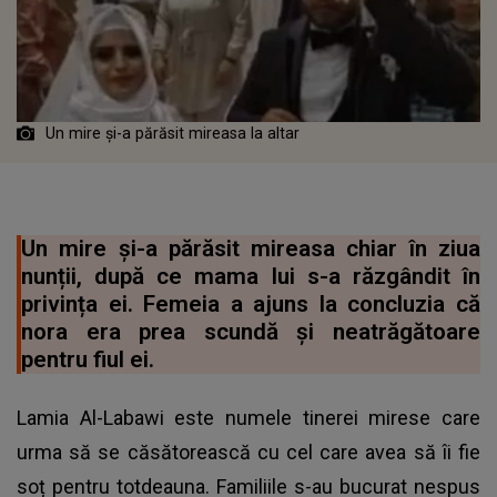
Un mire și-a părăsit mireasa la altar
Un mire și-a părăsit mireasa chiar în ziua
nunții, după ce mama lui s-a răzgândit în
privința ei. Femeia a ajuns la concluzia că
nora era prea scundă și neatrăgătoare
pentru fiul ei.
Lamia Al-Labawi este numele tinerei mirese care
urma să se căsătorească cu cel care avea să îi fie
soț pentru totdeauna. Familiile s-au bucurat nespus