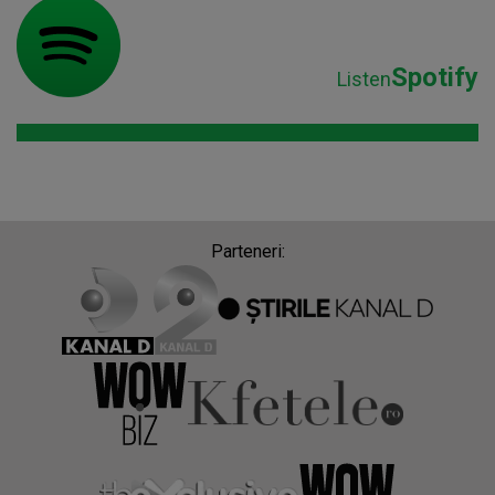
Spotify
Listen
Parteneri: