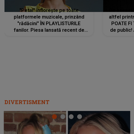
"Petal" înflorește pe toate
De această 
platformele muzicale, prinzând
altfel prin
"rădăcini" ÎN PLAYLISTURILE
POATE FI
fanilor. Piesa lansată recent de
de public!
Ariana Grande îi face pe
a lansat V
ascultători SĂ O ASCULTE PE
REPEAT
DIVERTISMENT