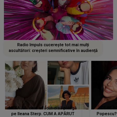
Radio Impuls cucerește tot mai mulți
ascultători: creșteri semnificative în audiență
MESAJUL care a făcut-o să plângă
CE SE Î
pe Ileana Sterp. CUM A APĂRUT
Popescu?