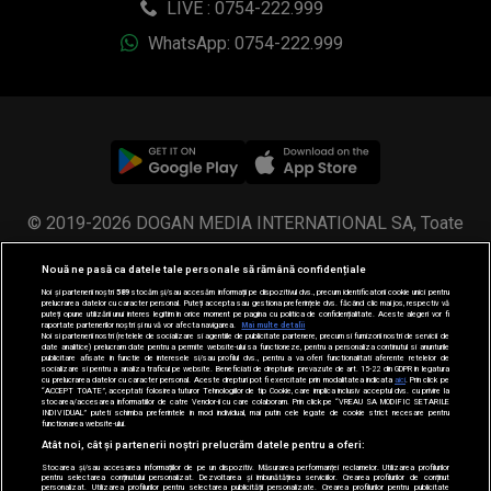
LIVE : 0754-222.999
WhatsApp: 0754-222.999
© 2019-2026 DOGAN MEDIA INTERNATIONAL SA, Toate
drepturile rezervate.
Nouă ne pasă ca datele tale personale să rămână confidențiale
Noi și partenerii noștri
589
stocăm și/sau accesăm informații pe dispozitivul dvs., precum identificatorii cookie unici pentru
prelucrarea datelor cu caracter personal. Puteți accepta sau gestiona preferințele dvs. făcând clic mai jos, respectiv vă
puteți opune utilizării unui interes legitim în orice moment pe pagina cu politica de confidențialitate. Aceste alegeri vor fi
raportate partenerilor noștri și nu vă vor afecta navigarea.
Mai multe detalii
Noi si partenerii nostri (retelele de socializare si agentiile de publicitate partenere, precum si furnizorii nostri de servicii de
date analitice) prelucram date pentru a permite website-ului sa functioneze, pentru a personaliza continutul si anunturile
publicitare afisate in functie de interesele si/sau profilul dvs., pentru a va oferi functionalitati aferente retelelor de
socializare si pentru a analiza traficul pe website. Beneficiati de drepturile prevazute de art. 15-22 din GDPR in legatura
cu prelucrarea datelor cu caracter personal. Aceste drepturi pot fi exercitate prin modalitatea indicata
aici
. Prin click pe
“ACCEPT TOATE”, acceptati folosirea tuturor Tehnologiilor de tip Cookie, care implica inclusiv acceptul dvs. cu privire la
stocarea/accesarea informatiilor de catre Vendor-ii cu care colaboram. Prin click pe “VREAU SA MODIFIC SETARILE
INDIVIDUAL” puteti schimba preferintele in mod individual, mai putin cele legate de cookie strict necesare pentru
functionarea website-ului.
Atât noi, cât și partenerii noștri prelucrăm datele pentru a oferi:
Stocarea și/sau accesarea informațiilor de pe un dispozitiv. Măsurarea performanței reclamelor. Utilizarea profilurilor
pentru selectarea conținutului personalizat. Dezvoltarea și îmbunătățirea serviciilor. Crearea profilurilor de conținut
personalizat. Utilizarea profilurilor pentru selectarea publicității personalizate. Crearea profilurilor pentru publicitate