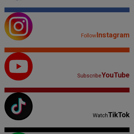
Instagram
Follow
YouTube
Subscribe
TikTok
Watch