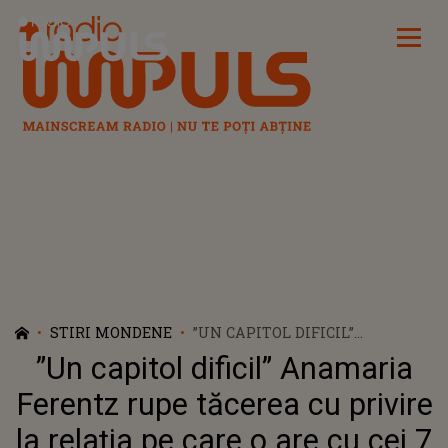
Radio Impuls
STIRI MONDENE
”UN CAPITOL DIFICIL”
ANAMARIA FERENTZ RUPE
”Un capitol dificil” Anamaria
TĂCEREA CU PRIVIRE LA
RELAȚIA PE CARE O ARE CU CEI
Ferentz rupe tăcerea cu privire
7 COPII AI IUBITULUI EI
la relația pe care o are cu cei 7
AMERICAN