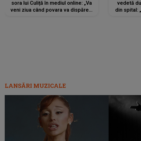
sora lui Culiță în mediul online: „Va
vedetă du
veni ziua când povara va dispărea,
din spital:
iar lacrimile...”
LANSĂRI MUZICALE