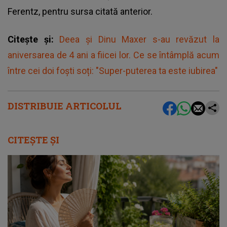
Ferentz, pentru sursa citată anterior.
Citește și:
Deea și Dinu Maxer s-au revăzut la
aniversarea de 4 ani a fiicei lor. Ce se întâmplă acum
între cei doi foști soți: "Super-puterea ta este iubirea"
DISTRIBUIE ARTICOLUL
CITEȘTE ȘI