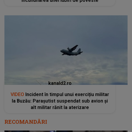
încununarea unei Iubiri de poveste
kanald2.ro
VIDEO
Incident în timpul unui exercițiu militar
la Buzău: Parașutist suspendat sub avion și
alt militar rănit la aterizare
RECOMANDĂRI