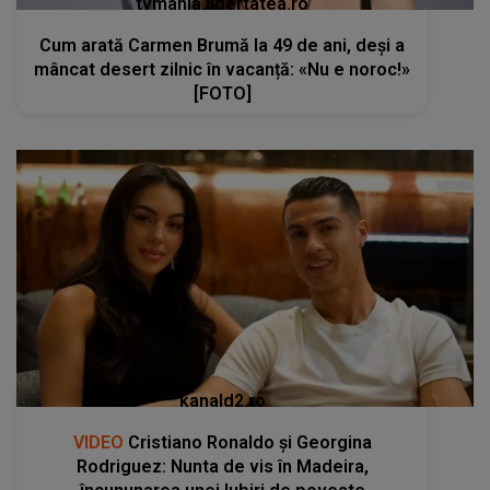
tvmania.libertatea.ro
Cum arată Carmen Brumă la 49 de ani, deși a
mâncat desert zilnic în vacanță: «Nu e noroc!»
[FOTO]
kanald2.ro
VIDEO
Cristiano Ronaldo și Georgina
Rodriguez: Nunta de vis în Madeira,