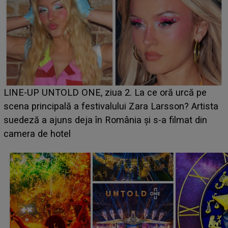
Ce a dezvăluit noua concurentă din "Casa Iubirii" l-a
luat prin surprindere pe Emanuel. CINE ESTE
BĂIATUL VIZAT de Alexandra?! Aflându-se în fața
faptului împlinit, A RECUNOSCUT IMEDIAT: "Am
avut..."