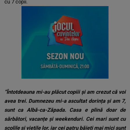
cu 7 copii.
”Întotdeauna mi-au plăcut copiii și am crezut că voi
avea trei. Dumnezeu mi-a ascultat dorința și am 7,
sunt ca Albă-ca-Zăpada. Casa e plină doar de
sărbători, vacanțe și weekenduri. Cei mari sunt cu
școlile și viețile lor, iar cei patru băieți mai mici sunt