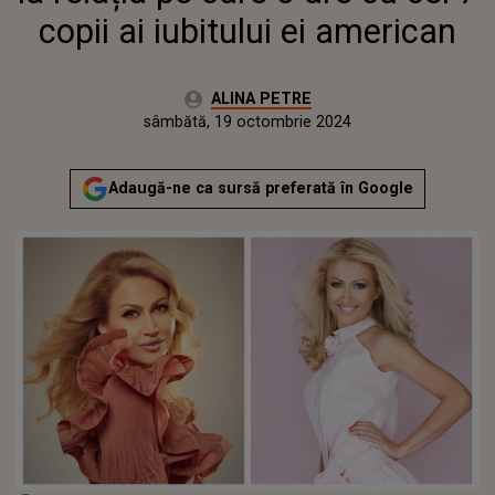
copii ai iubitului ei american
Autor:
ALINA PETRE
Publicat:
marți, 16 aprilie 2024
Actualizat:
sâmbătă, 19 octombrie 2024
Adaugă-ne ca sursă preferată în Google