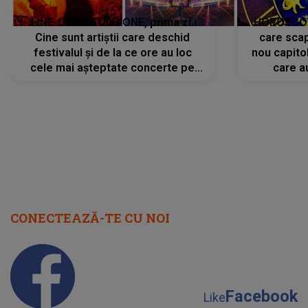
LINE-UP UNTOLD ONE, prima zi.
HOROSCOP 
Cine sunt artiștii care deschid
care scap
festivalul și de la ce ore au loc
nou capitol
cele mai așteptate concerte pe
care a
scena principală?
perioadă 
CONECTEAZĂ-TE CU NOI
Facebook
Like