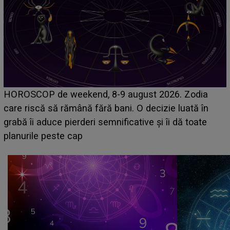
Emanuel a ținut ACEST DETALIU ASCUNS până
acum! În fața Alexandrei, concurentul din Casa Iubirii
face o MĂRTURISIRE NEAȘTEPTATĂ despre mama
sa: "I-am spus și ei în față, eu nu te iubesc pentru
că..."