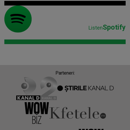
Spotify
Listen
Parteneri: