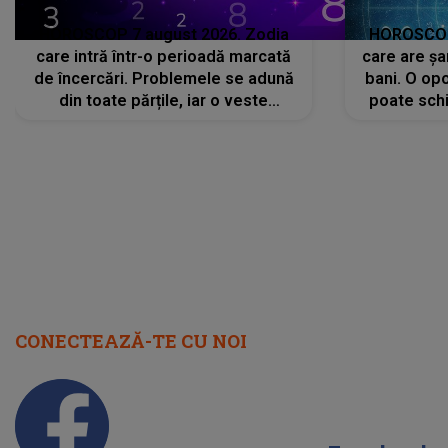
HOROSCOP 7 august 2026. Zodia
HOROSCOP 
care intră într-o perioadă marcată
care are șa
de încercări. Problemele se adună
bani. O opo
din toate părțile, iar o veste
poate schi
neașteptată îi dă planurile peste
la
cap
CONECTEAZĂ-TE CU NOI