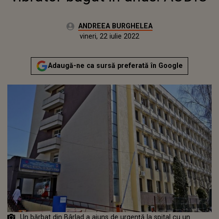
Autor:
ANDREEA BURGHELEA
Publicat:
luni, 12 aprilie 2021
Actualizat:
vineri, 22 iulie 2022
Adaugă-ne ca sursă preferată în Google
Un bărbat din Bârlad a ajuns de urgență la spital cu un