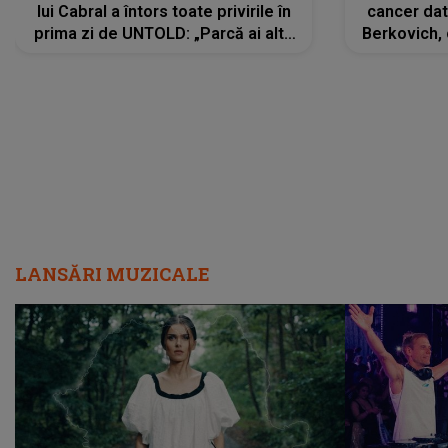
lui Cabral a întors toate privirile în
cancer dato
prima zi de UNTOLD: „Parcă ai altă
Berkovich, 
strălucire, emani putere,
accident ru
încredere, siguranță...”
Dacă nu 
LANSĂRI MUZICALE