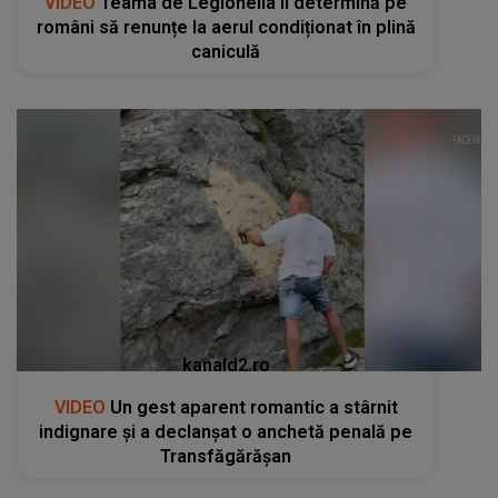
VIDEO
Teama de Legionella îi determină pe
români să renunțe la aerul condiționat în plină
caniculă
kanald2.ro
VIDEO
Un gest aparent romantic a stârnit
indignare și a declanșat o anchetă penală pe
Transfăgărășan