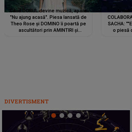
Când DORUL devine muzică, apare
Armin 
"Nu ajung acasă". Piesa lansată de
COLABORAR
Theo Rose și DOMINO îi poartă pe
SACHA: ""E
ascultători prin AMINTIRI și
o piesă 
REGĂSIRI, iar drumul emoțiilor
imediat pre
trece prin sufletul publicului:
cu mine șt
"Pentru toți cei care au plecat
păstrăm do
departe ca să le fie mai bine"
DIVERTISMENT