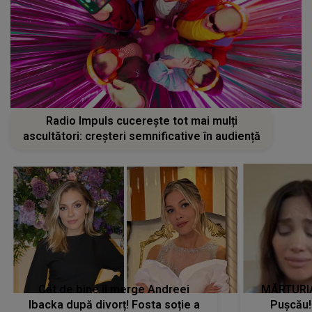
Radio Impuls cucerește tot mai mulți
ascultători: creșteri semnificative în audiență
Cât de bine îi merge Andreei
MĂRTURIA
Ibacka după divorț! Fosta soție a
Pușcău!