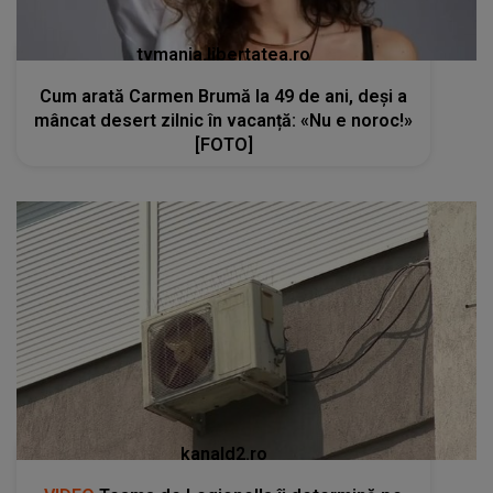
tvmania.libertatea.ro
Cum arată Carmen Brumă la 49 de ani, deși a
mâncat desert zilnic în vacanță: «Nu e noroc!»
[FOTO]
kanald2.ro