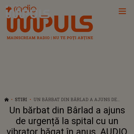
Radio Impuls
STIRI
UN BĂRBAT DIN BÂRLAD A AJUNS DE
URGENȚĂ LA SPITAL CU UN VIBRATOR
Un bărbat din Bârlad a ajuns
BĂGAT ÎN ANUS. AUDIO
de urgență la spital cu un
vibrator băgat în anus. AUDIO