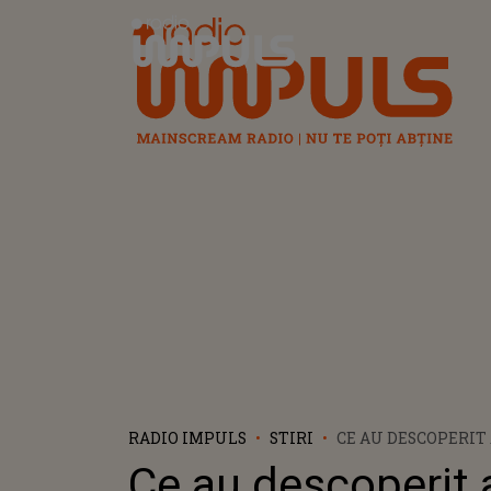
Radio Impuls
RADIO IMPULS
STIRI
CE AU DESCOPERIT
AEROPORTULUI DIN
Ce au descoperit a
UNUI BĂRBAT? PAS