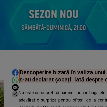
DISTRIBUIE ARTICOLUL
Descoperire bizară în valiza unui 
s-au declarat şocaţi. Iată despre 
Nu este un secret că oamenii pun în bagajele d
adevărat o surpriză pentru ofițerii de la cont