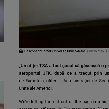
Descoperire bizară în valiza unui călător
(sursa foto: Tw
„Un ofițer TSA a fost șocat să găsească o pi
aeroportul JFK, după ce a trecut prin un
de Farbstein, ofițer al Administrației de Secu
Unite ale Americii.
We’re letting the cat out of the bag on a hi