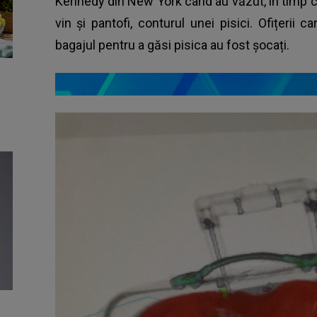
Kennedy din New York când au văzut, în timp ce
vin și pantofi, conturul unei pisici. Ofițerii
bagajul pentru a găsi pisica au fost șocați.