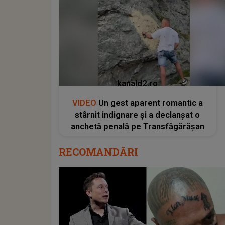
kanald2.ro
VIDEO
Un gest aparent romantic a
stârnit indignare și a declanșat o
anchetă penală pe Transfăgărășan
RECOMANDĂRI