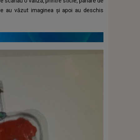
 scanau o valiză, printre sticle, pahare de
 care au văzut imaginea și apoi au deschis