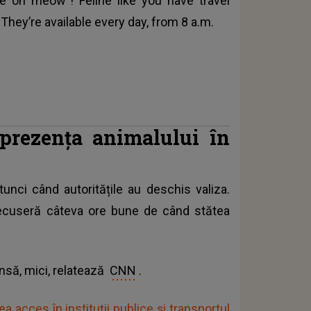
 on meow”! Feline like you have travel
. They’re available every day, from 8 a.m.
prezența animalului în
tunci când autoritățile au deschis valiza.
trecuseră câteva ore bune de când stătea
însă, mici, relatează
CNN
.
 acces în instituții publice și transportul