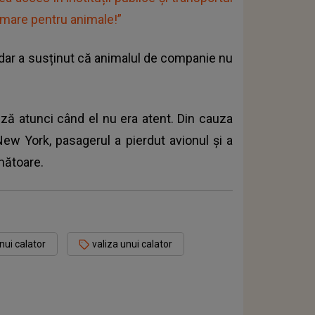
mare pentru animale!”
, dar a susținut că animalul de companie nu
iză
atunci când el nu era atent. Din cauza
 New York, pasagerul a pierdut avionul și a
mătoare.
unui calator
valiza unui calator