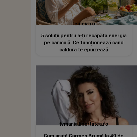
femeia.ro
5 soluții pentru a-ți recăpăta energia
pe caniculă. Ce funcționează când
căldura te epuizează
tvmania.libertatea.ro
Cum arată Carmen Brumă la 49 de