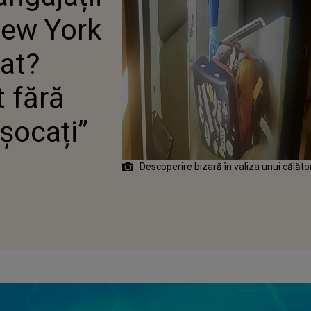
 ȘOCAȚI”
New York
bat?
t fără
șocați”
Descoperire bizară în valiza unui călăto