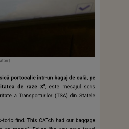
itter)
sică portocalie într-un bagaj de cală, pe
itatea de raze X”
, este mesajul scris
ritate a Transporturilor (TSA) din Statele
ss-toric find. This CATch had our baggage