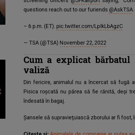
screening officers
@JFKairport
saying, “Come
questions reach out to our furiends
@AskTSA
– 6 p.m. (ET).
pic.twitter.com/LpIkLbAgzC
— TSA (@TSA)
November 22, 2022
Cum a explicat bărbatul 
valiză
Din fericire, animalul nu a încercat să fugă a
Pisica
roşcată nu părea să fie rănită, deşi 
îndesată în bagaj.
Şansele să supravieţuiască zborului ar fi fost, 
Citește și:
Animalele de companie ar putea avea