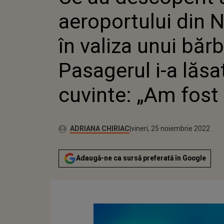
CUVINTE: „AM FOST
aeroportului din 
în valiza unui băr
Pasagerul i-a lăsa
cuvinte: „Am fost 
Publicat:
Autor:
vineri, 25 noiembrie 2022
Actualizat:
ADRIANA CHIRIAC
vineri, 25 noiembrie 2022
Adaugă-ne ca sursă preferată în Google