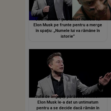
Un influencer și-a tatuat numele lui
Elon Musk pe frunte pentru a merge
în spațiu: „Numele lui va rămâne în
istorie”
Sute de angajați părăsesc Twitter!
Elon Musk le-a dat un untimatum
pentru a se decide dacă rămân în