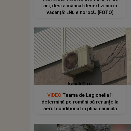
ani, deși a mâncat desert zilnic în
vacanță: «Nu e noroc!» [FOTO]
kanald2.ro
VIDEO
Teama de Legionella îi
determină pe români să renunțe la
aerul condiționat în plină caniculă