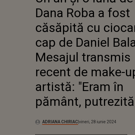
CIOCANU
Dana Roba a fost
DANIEL 
MESAJU
RECENT
căsăpită cu cioca
ARTISTĂ
PĂMÂNT
cap de Daniel Bala
DEJA"
Mesajul transmis
recent de make-u
artistă: "Eram în
pământ, putrezită
Publicat:
Autor:
vineri, 28 iunie 2024
Actualizat:
ADRIANA CHIRIAC
vineri, 28 iunie 2024