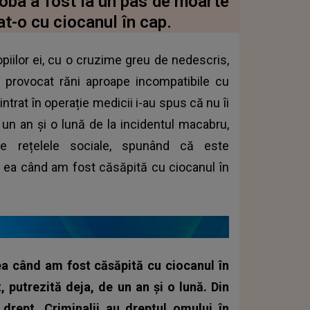
Roba a fost la un pas de moarte
t-o cu ciocanul în cap.
opiilor ei, cu o cruzime greu de nedescris,
i-a provocat răni aproape incompatibile cu
ntrat în operație medicii i-au spus că nu îi
 un an și o lună de la incidentul macabru,
 rețelele sociale, spunând că este
 ea când am fost căsăpită cu ciocanul în
a când am fost căsăpită cu ciocanul în
 putrezită deja, de un an și o lună. Din
drept, Criminalii au dreptul omului în