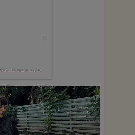
ielarobamakeupartist)