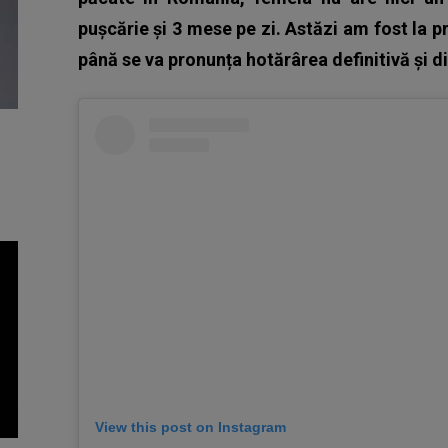
pușcărie și 3 mese pe zi. Astăzi am fost la p
până se va pronunța hotărârea definitivă și di
View this post on Instagram