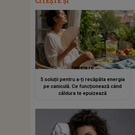
CITEȘTE ȘI
femeia.ro
5 soluții pentru a-ți recăpăta energia
pe caniculă. Ce funcționează când
căldura te epuizează