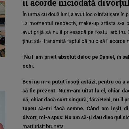
îi acorde niciodată divorțu
În urmă cu două luni, a avut loc o înfățișare în
p
La momentul respectiv, make-up artista s-a p
avut grijă să nu îl privească pe fostul arbitru. 
ținut să-i transmită faptul că nu o să îi acorde n
"Nu l-am privit absolut deloc pe Daniel, în s
ochi.
Beni nu m-a putut însoți astăzi, pentru că a 
să fie prezent. Nu m-am uitat la el, chiar 
că, chiar dacă sunt singură, fără Beni, nu îl 
tupeu să-mi facă semne. Când am ieșit din
divorț, mi-a spus: Nu am să-ți dau divorțul nic
mărturisit bruneta.