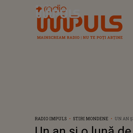
Radio Impuls
RADIO IMPULS
STIRI MONDENE
UN AN Ș
CÂND D
Un an și o lună d
FOST CĂ