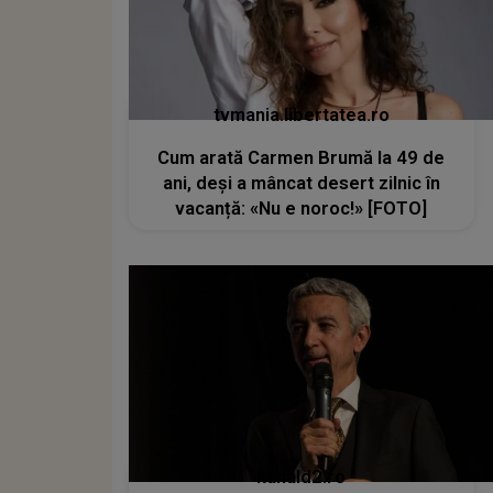
tvmania.libertatea.ro
Cum arată Carmen Brumă la 49 de
ani, deși a mâncat desert zilnic în
vacanță: «Nu e noroc!» [FOTO]
kanald2.ro