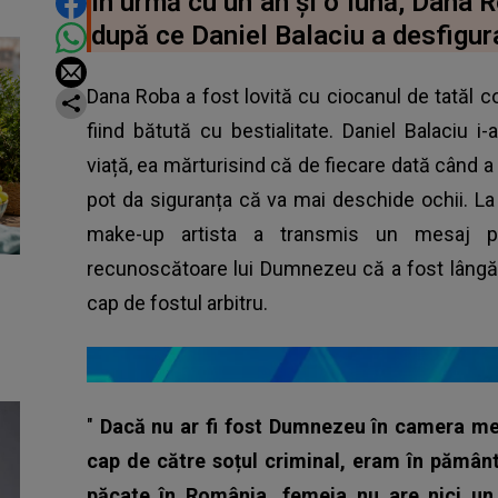
DISTRIBUIE ARTICOLUL
În urmă cu un an și o lună, Dana 
după ce Daniel Balaciu a desfigura
Dana Roba a fost lovită cu ciocanul de tatăl c
fiind bătută cu bestialitate. Daniel Balaciu 
viață, ea mărturisind că de fiecare dată când a i
pot da siguranța că va mai deschide ochii. La
make-up artista a transmis un mesaj pe
recunoscătoare lui Dumnezeu că a fost lângă
cap de fostul arbitru.
"
Dacă nu ar fi fost Dumnezeu în camera me
cap de către soțul criminal, eram în pământ,
păcate în România, femeia nu are nici un 