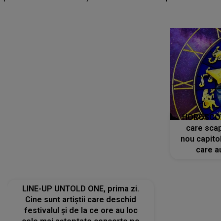
c
HOROSCOP 
care scap
nou capitol
care a
perioadă 
LINE-UP UNTOLD ONE, prima zi.
Cine sunt artiștii care deschid
festivalul și de la ce ore au loc