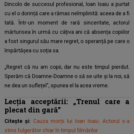
Dincolo de succesul profesional, Ioan Isaiu a purtat
cu el o dorință care a rămas neîmplinită: aceea de a fi
tată. Într-un moment de rară sinceritate, actorul
mărturisea în urmă cu câțiva ani că absența copiilor
a fost singurul său mare regret, o speranță pe care o
împărtășea cu soția sa.
„Regret că nu am copii, dar nu este timpul pierdut.
Sperăm că Doamne-Doamne o să se uite și la noi, să
ne dea un suflețel”, spunea el la acea vreme.
Lecția acceptării: „Trenul care a
plecat din gară”
Citește și:
Cauza morții lui Ioan Isaiu. Actorul s-a
stins fulgerător chiar în timpul filmărilor