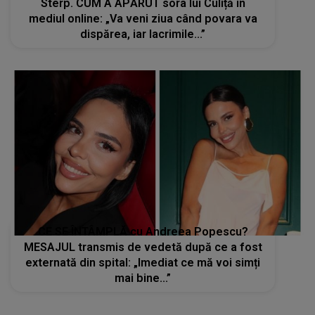
Sterp. CUM A APĂRUT sora lui Culiță în
mediul online: „Va veni ziua când povara va
dispărea, iar lacrimile...”
CE SE ÎNTÂMPLĂ cu Andreea Popescu?
MESAJUL transmis de vedetă după ce a fost
externată din spital: „Imediat ce mă voi simți
mai bine...”