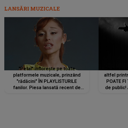
LANSĂRI MUZICALE
"Petal" înflorește pe toate
De această 
platformele muzicale, prinzând
altfel prin
"rădăcini" ÎN PLAYLISTURILE
POATE FI
fanilor. Piesa lansată recent de
de public!
Ariana Grande îi face pe
a lansat V
ascultători SĂ O ASCULTE PE
REPEAT