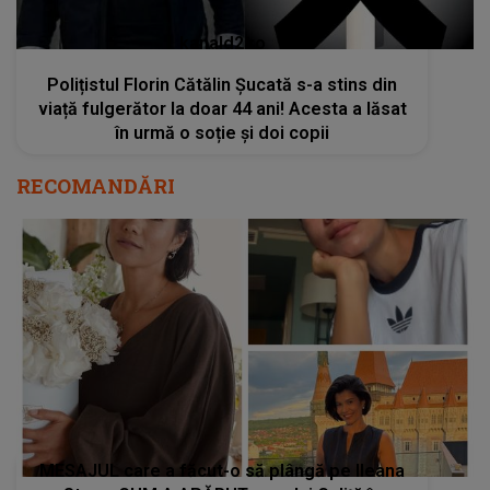
kanald2.ro
Polițistul Florin Cătălin Șucată s-a stins din
viață fulgerător la doar 44 ani! Acesta a lăsat
în urmă o soție și doi copii
RECOMANDĂRI
MESAJUL care a făcut-o să plângă pe Ileana