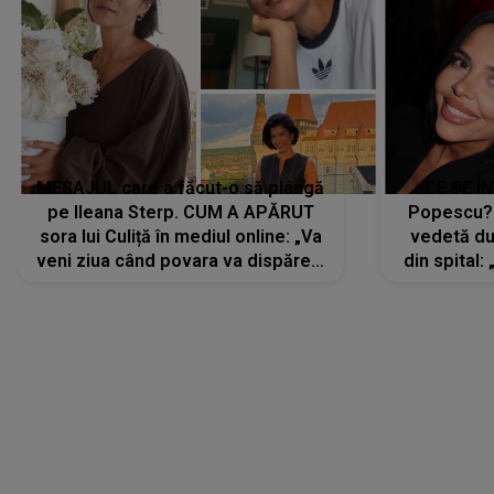
MESAJUL care a făcut-o să plângă
CE SE Î
pe Ileana Sterp. CUM A APĂRUT
Popescu?
sora lui Culiță în mediul online: „Va
vedetă du
veni ziua când povara va dispărea,
din spital:
iar lacrimile...”