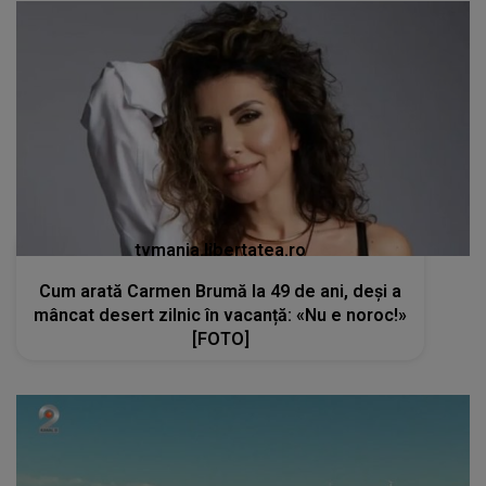
tvmania.libertatea.ro
Cum arată Carmen Brumă la 49 de ani, deși a
mâncat desert zilnic în vacanță: «Nu e noroc!»
[FOTO]