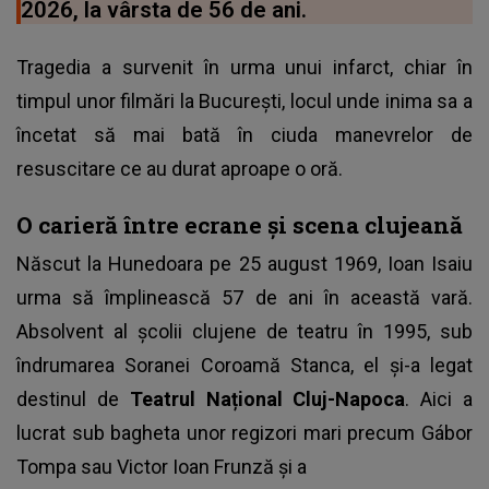
2026, la vârsta de 56 de ani.
Tragedia a survenit în urma unui infarct, chiar în
timpul unor filmări la București, locul unde inima sa a
încetat să mai bată în ciuda manevrelor de
resuscitare ce au durat aproape o oră.
O carieră între ecrane și scena clujeană
Născut la Hunedoara pe 25 august 1969, Ioan Isaiu
urma să împlinească 57 de ani în această vară.
Absolvent al școlii clujene de teatru în 1995, sub
îndrumarea Soranei Coroamă Stanca, el și-a legat
destinul de
Teatrul Național Cluj-Napoca
. Aici a
lucrat sub bagheta unor regizori mari precum Gábor
Tompa sau Victor Ioan Frunză și a