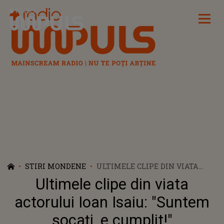
Radio Impuls
STIRI MONDENE
ULTIMELE CLIPE DIN VIATA
ACTORULUI IOAN ISAIU:
Ultimele clipe din viata
"SUNTEM ȘOCAȚI, E CUMPLIT!"
actorului Ioan Isaiu: "Suntem
șocați, e cumplit!"