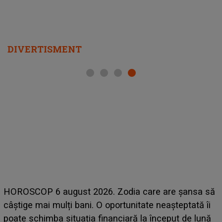
DIVERTISMENT
HOROSCOP 6 august 2026. Zodia care are șansa să
L
câștige mai mulți bani. O oportunitate neașteptată îi
s
poate schimba situația financiară la început de lună
s