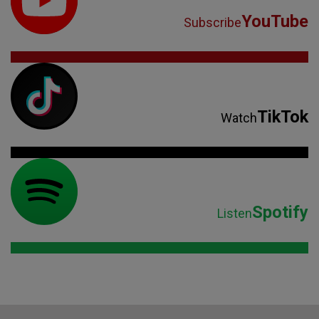
YouTube
Subscribe
TikTok
Watch
Spotify
Listen