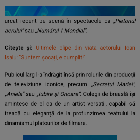
urcat recent pe scenă în spectacole ca
„Pietonul
aerului”
sau
„Numărul 1 Mondial”
.
Citește și:
Ultimele clipe din viata actorului Ioan
Isaiu: "Suntem șocați, e cumplit!"
Publicul larg l-a îndrăgit însă prin rolurile din producții
de televiziune iconice, precum
„Secretul Mariei”
,
„Aniela”
sau
„Iubire și Onoare”
. Colegii de breaslă își
amintesc de el ca de un artist versatil, capabil să
treacă cu eleganță de la profunzimea teatrului la
dinamismul platourilor de filmare.