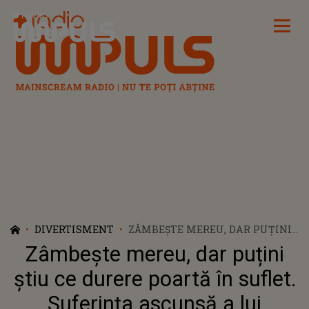
Radio Impuls
DIVERTISMENT
ZÂMBEȘTE MEREU, DAR PUȚINI
ȘTIU CE DURERE POARTĂ ÎN
Zâmbește mereu, dar puțini
SUFLET. SUFERINȚA ASCUNSĂ A
LUI DOROBANȚU,
știu ce durere poartă în suflet.
CÂȘTIGĂTORUL SEZONULUI 4
Suferința ascunsă a lui
CASA IUBIRII: "NU A FOST