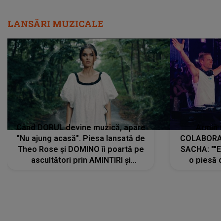
LANSĂRI MUZICALE
Când DORUL devine muzică, apare
Armin 
"Nu ajung acasă". Piesa lansată de
COLABORAR
Theo Rose și DOMINO îi poartă pe
SACHA: ""E
ascultători prin AMINTIRI și
o piesă 
REGĂSIRI, iar drumul emoțiilor
imediat pre
trece prin sufletul publicului:
cu mine șt
"Pentru toți cei care au plecat
păstrăm do
departe ca să le fie mai bine"