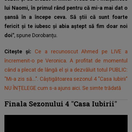
lui Naomi, în primul rând pentru că mi-a mai dat o
șansă în a începe ceva. Să știi că sunt foarte
fericit și te iubesc și abia aștept să fim doar noi
doi"
, spune Dorobanțu.
Citește și:
Ce a recunoscut Ahmed pe LIVE a
încremenit-o pe Veronica. A profitat de momentul
când a plecat de lângă el și a dezvăluit totul PUBLIC:
"Mi-a zis să...". Câștigătoarea sezonul 4 "Casa Iubirii"
NU ÎNȚELEGE cum s-a ajuns aici. Se simte trădată
Finala Sezonului 4 "Casa Iubirii"