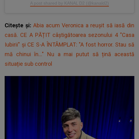
A post shared by KANAL D2 (@kanald2)
Citește și:
Abia acum Veronica a reușit să iasă din
casă. CE A PĂȚIT câștigătoarea sezonului 4 "Casa
Iubirii" și CE S-A ÎNTÂMPLAT: "A fost horror. Stau să
mă chinui în..." Nu a mai putut să țină această
situație sub control