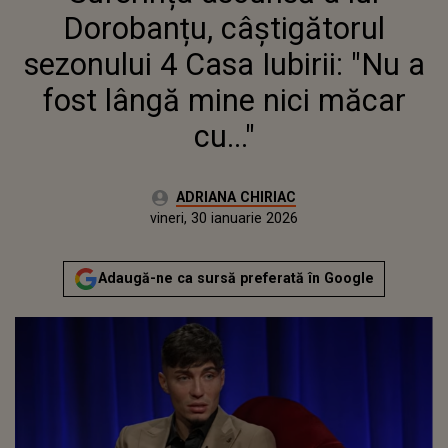
LÂNGĂ MINE NICI MĂCAR CU..."
Dorobanțu, câștigătorul
sezonului 4 Casa Iubirii: "Nu a
fost lângă mine nici măcar
cu..."
Autor:
ADRIANA CHIRIAC
Publicat:
vineri, 30 ianuarie 2026
Actualizat:
vineri, 30 ianuarie 2026
Adaugă-ne ca sursă preferată în Google