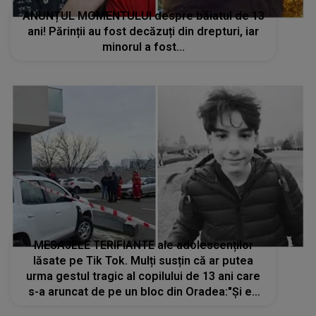
ANUNȚUL MOMENTULUI despre băiatul de 13
ani! Părinții au fost decăzuți din drepturi, iar
minorul a fost...
MESAJELE TERIFIANTE ale adolescenților
lăsate pe Tik Tok. Mulți susțin că ar putea
urma gestul tragic al copilului de 13 ani care
s-a aruncat de pe un bloc din Oradea:"Și eu
odată și-odată o s-o fac..." Apelul transmis