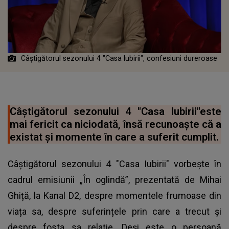
Câștigătorul sezonului 4 "Casa Iubirii", confesiuni dureroase
Câștigătorul sezonului 4 "Casa Iubirii"este
mai fericit ca niciodată, însă recunoaşte că a
existat şi momente în care a suferit cumplit.
Câștigătorul sezonului 4 "Casa Iubirii" vorbește în
cadrul emisiunii „În oglindă”, prezentată de Mihai
Ghiță, la Kanal D2, despre momentele frumoase din
viața sa, despre suferințele prin care a trecut și
despre fosta sa relație. Deși este o persoană