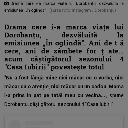
Drama care i-a marca viața lui Dorobanțu, dezvăluită la
emisiunea „În oglindă”
(sursa foto: Instagram / Dorobanțu)
Drama care i-a marca viața lui
Dorobanțu, dezvăluită la
emisiunea „În oglindă”. Ani de t
ă
cere, ani de zâmbete for
ț
ate...
acum câștigătorul sezonului 4
"Casa Iubirii" povesteşte totul
"Nu a fost lângă mine nici măcar cu o vorbă, nici
măcar cu o atenție, nici măcar cu un cadou. Mama
l-a prins în pat pe tatăl meu cu vecina..."
, spune
Dorobantu,
câștigătorul sezonului 4 "Casa Iubirii"
.