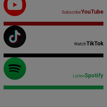
YouTube
Subscribe
TikTok
Watch
Spotify
Listen