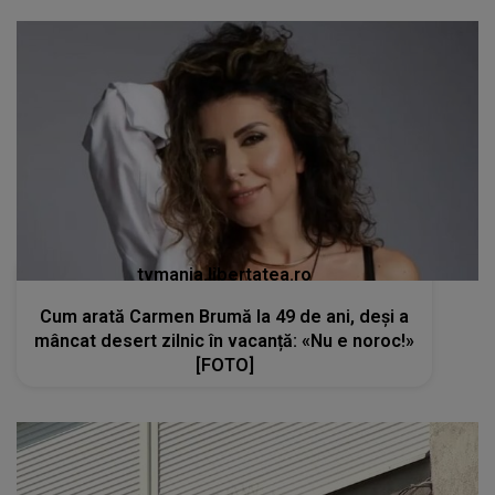
tvmania.libertatea.ro
Cum arată Carmen Brumă la 49 de ani, deși a
mâncat desert zilnic în vacanță: «Nu e noroc!»
[FOTO]