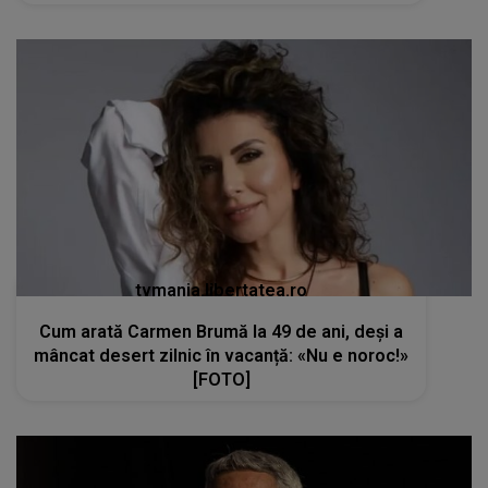
tvmania.libertatea.ro
Cum arată Carmen Brumă la 49 de ani, deși a
mâncat desert zilnic în vacanță: «Nu e noroc!»
[FOTO]