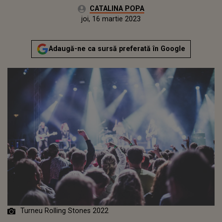
Autor:
CATALINA POPA
Publicat:
marți, 22 martie 2022
Actualizat:
joi, 16 martie 2023
Adaugă-ne ca sursă preferată în Google
Turneu Rolling Stones 2022