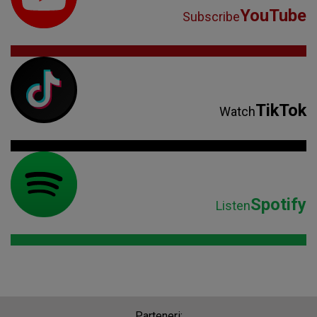
YouTube
Subscribe
TikTok
Watch
Spotify
Listen
Parteneri: