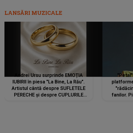
LANSĂRI MUZICALE
Andrei Ursu surprinde EMOȚIA
"Petal"
IUBIRII în piesa "La Bine, La Rău".
platforme
Artistul cântă despre SUFLETELE
"rădăci
PERECHE și despre CUPLURILE
fanilor. 
care aleg să meargă împreună pe
Arian
același drum, INDIFERENT DE CE LE
ascultă
REZERVĂ VIAȚA