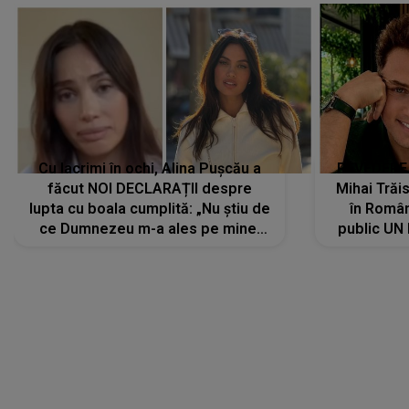
Cu lacrimi în ochi, Alina Pușcău a
REVEDERE
făcut NOI DECLARAȚII despre
Mihai Trăis
lupta cu boala cumplită: „Nu știu de
în Români
ce Dumnezeu m-a ales pe mine.
public UN
Am cancer la sân, am intrat în
"Nu știu ce
metastază...”