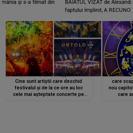
BĂIATUL VIZAT de Alexandra?! Aflându-se în fața
faptului împlinit, A RECUNOSCUT IMEDIAT: "Am
avut..."
LINE-UP UNTOLD ONE, prima zi.
HOROSCOP 
Cine sunt artiștii care deschid
care scap
festivalul și de la ce ore au loc
nou capitol
cele mai așteptate concerte pe
care a
scena principală?
perioadă 