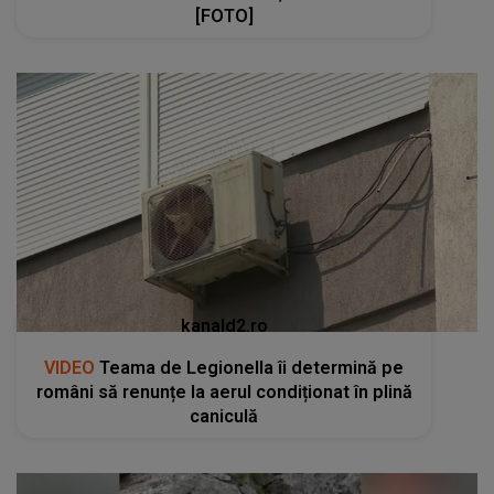
[FOTO]
kanald2.ro
VIDEO
Teama de Legionella îi determină pe
români să renunțe la aerul condiționat în plină
caniculă