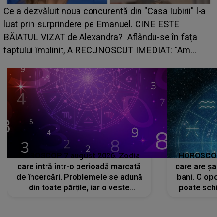
Ce a dezvăluit noua concurentă din "Casa Iubirii" l-a
luat prin surprindere pe Emanuel. CINE ESTE
BĂIATUL VIZAT de Alexandra?! Aflându-se în fața
faptului împlinit, A RECUNOSCUT IMEDIAT: "Am
avut..."
HOROSCOP 7 august 2026. Zodia
HOROSCOP 
care intră într-o perioadă marcată
care are șa
de încercări. Problemele se adună
bani. O opo
din toate părțile, iar o veste
poate schi
neașteptată îi dă planurile peste
la
cap