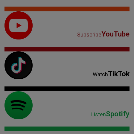
YouTube
Subscribe
TikTok
Watch
Spotify
Listen