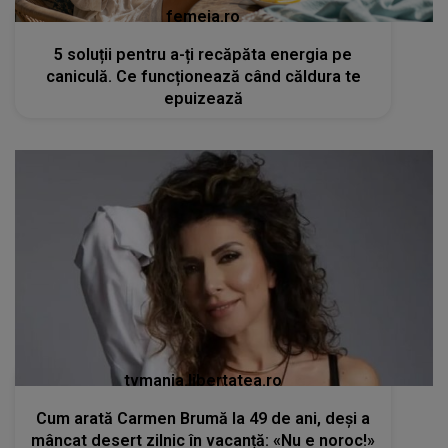
femeia.ro
5 soluții pentru a-ți recăpăta energia pe
caniculă. Ce funcționează când căldura te
epuizează
tvmania.libertatea.ro
Cum arată Carmen Brumă la 49 de ani, deși a
mâncat desert zilnic în vacanță: «Nu e noroc!»