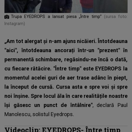
Trupa EYEDROPS a lansat piesa „Între timp”
(sursa foto:
Instagram)
„Am tot alergat și n-am ajuns nicăieri. Întotdeauna
"aici", întotdeauna ancorați într-un "prezent" în
permanentă schimbare, regăsindu-ne încă o dată,
cu fiecare rătăcire. "Între timp" este EYEDROPS la
momentul acelei guri de aer trase adânc în piept,
la început de cursă. Cursa asta e spre voi și spre
noi înșine. Spre locul ăla în care realitățile noastre
își găsesc un punct de întâlnire"
, declară Paul
Manolescu, solistul Eyedrops.
Videoclip: EYEDROPS- Între timp