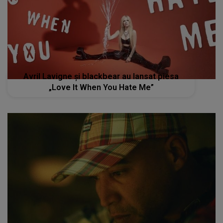
Avril Lavigne și blackbear au lansat piesa
„Love It When You Hate Me”