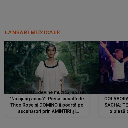
LANSĂRI MUZICALE
Când DORUL devine muzică, apare
Armin 
"Nu ajung acasă". Piesa lansată de
COLABORAR
Theo Rose și DOMINO îi poartă pe
SACHA: ""E
ascultători prin AMINTIRI și
o piesă 
REGĂSIRI, iar drumul emoțiilor
imediat pre
trece prin sufletul publicului:
cu mine șt