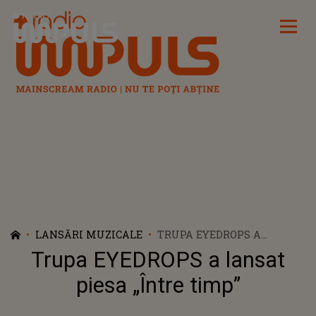
Radio Impuls
LANSĂRI MUZICALE
TRUPA EYEDROPS A
LANSAT PIESA „ÎNTRE
Trupa EYEDROPS a lansat
TIMP”
piesa „Între timp”