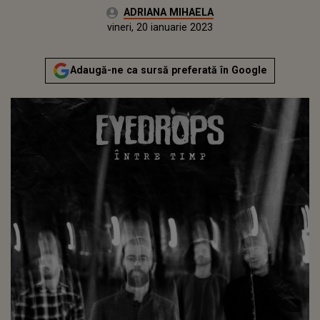
Autor:
ADRIANA MIHAELA
Publicat:
joi, 20 ianuarie 2022
Actualizat:
vineri, 20 ianuarie 2023
Adaugă-ne ca sursă preferată în Google