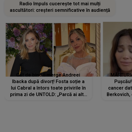
Radio Impuls cucerește tot mai mulți
ascultători: creșteri semnificative în audiență
Cât de bine îi merge Andreei
MĂRTURIA
Ibacka după divorț! Fosta soție a
Pușcău!
lui Cabral a întors toate privirile în
cancer dato
prima zi de UNTOLD: „Parcă ai altă
Berkovich, 
strălucire, emani putere,
accident ru
încredere, siguranță...”
Dacă nu 