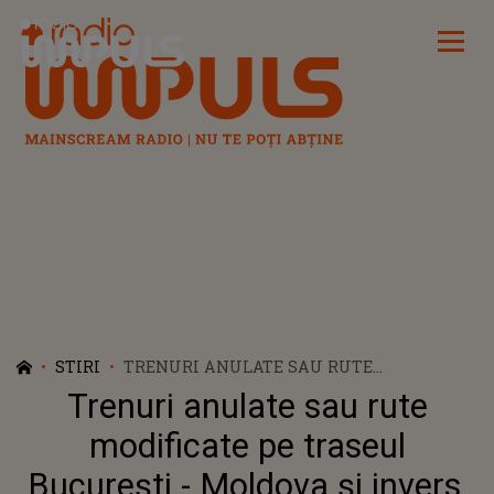
Radio Impuls
STIRI
TRENURI ANULATE SAU RUTE
MODIFICATE PE TRASEUL BUCUREȘTI -
Trenuri anulate sau rute
MOLDOVA ȘI INVERS, DUPĂ CE UN TREN A
DERAIAT JOI
modificate pe traseul
București - Moldova și invers,