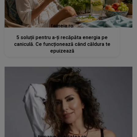
femeia.ro
5 soluții pentru a-ți recăpăta energia pe
caniculă. Ce funcționează când căldura te
epuizează
tvmania.libertatea.ro