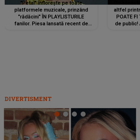
"Petal" înflorește pe toate
De această 
platformele muzicale, prinzând
altfel prin
"rădăcini" ÎN PLAYLISTURILE
POATE FI
fanilor. Piesa lansată recent de
de public!
Ariana Grande îi face pe
a lansat V
ascultători SĂ O ASCULTE PE
REPEAT
DIVERTISMENT