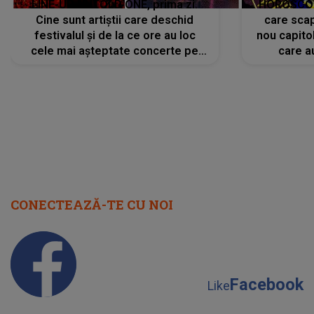
LINE-UP UNTOLD ONE, prima zi.
HOROSCOP 
Cine sunt artiștii care deschid
care scap
festivalul și de la ce ore au loc
nou capitol
cele mai așteptate concerte pe
care a
scena principală?
perioadă 
CONECTEAZĂ-TE CU NOI
Facebook
Like