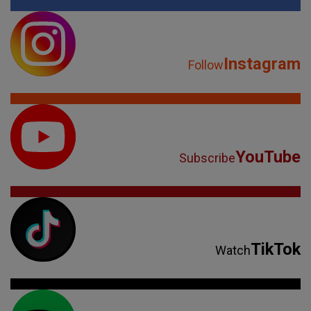
Instagram
Follow
YouTube
Subscribe
TikTok
Watch