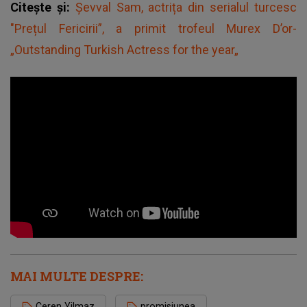
Citește și:
Șevval Sam, actrița din serialul turcesc
"Prețul Fericirii”, a primit trofeul Murex D’or-
„Outstanding Turkish Actress for the year„
MAI MULTE DESPRE:
Ceren Yilmaz
promisiunea