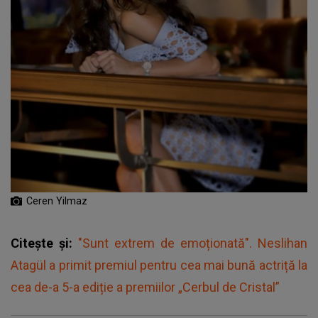
Ceren Yilmaz
Citește și:
"Sunt extrem de emoționată". Neslihan
Atagül a primit premiul pentru cea mai bună actriță la
cea de-a 5-a ediție a premiilor „Cerbul de Cristal”