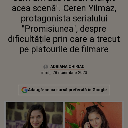
DESPRE DIFICULTĂȚILE PRIN
acea scenă". Ceren Yilmaz,
CARE A TRECUT PE PLATOURILE
DE FILMARE
protagonista serialului
"Promisiunea", despre
dificultățile prin care a trecut
pe platourile de filmare
Autor:
ADRIANA CHIRIAC
Publicat:
marți, 28 noiembrie 2023
Actualizat:
marți, 28 noiembrie 2023
Adaugă-ne ca sursă preferată în Google