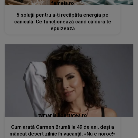
femeia.ro
5 soluții pentru a-ți recăpăta energia pe
caniculă. Ce funcționează când căldura te
epuizează
tvmania.libertatea.ro
Cum arată Carmen Brumă la 49 de ani, deși a
mâncat desert zilnic în vacanță: «Nu e noroc!»