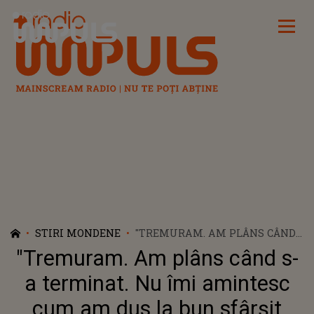
Radio Impuls
STIRI MONDENE
"TREMURAM. AM PLÂNS CÂND
S-A TERMINAT. NU ÎMI
"Tremuram. Am plâns când s-
AMINTESC CUM AM DUS LA
BUN SFÂRȘIT ACEA SCENĂ".
a terminat. Nu îmi amintesc
CEREN YILMAZ, PROTAGONISTA
cum am dus la bun sfârșit
SERIALULUI "PROMISIUNEA",