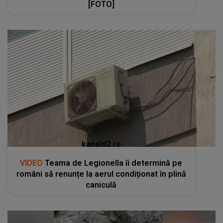
[FOTO]
kanald2.ro
VIDEO
Teama de Legionella îi determină pe
români să renunțe la aerul condiționat în plină
caniculă