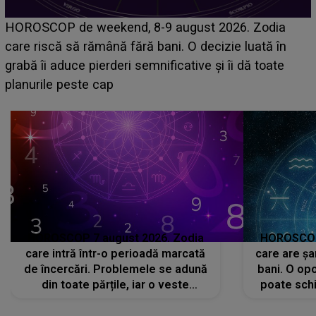
Emanuel a ținut ACEST DETALIU ASCUNS până
acum! În fața Alexandrei, concurentul din Casa Iubirii
face o MĂRTURISIRE NEAȘTEPTATĂ despre mama
sa: "I-am spus și ei în față, eu nu te iubesc pentru
că..."
HOROSCOP 7 august 2026. Zodia
HOROSCOP 
care intră într-o perioadă marcată
care are șa
de încercări. Problemele se adună
bani. O opo
din toate părțile, iar o veste
poate schi
neașteptată îi dă planurile peste
la
cap