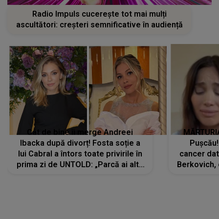
Radio Impuls cucerește tot mai mulți
ascultători: creșteri semnificative în audiență
Cât de bine îi merge Andreei
MĂRTURIA
Ibacka după divorț! Fosta soție a
Pușcău!
lui Cabral a întors toate privirile în
cancer dato
prima zi de UNTOLD: „Parcă ai altă
Berkovich, 
strălucire, emani putere,
accident ru
încredere, siguranță...”
Dacă nu 