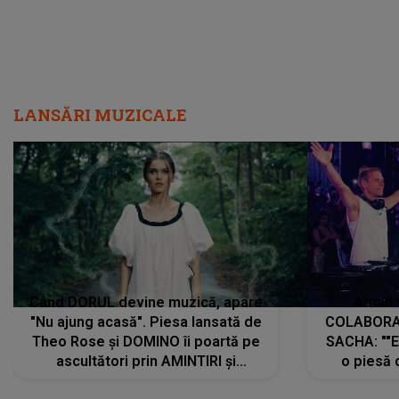
LANSĂRI MUZICALE
Când DORUL devine muzică, apare
Armin 
"Nu ajung acasă". Piesa lansată de
COLABORAR
Theo Rose și DOMINO îi poartă pe
SACHA: ""E
ascultători prin AMINTIRI și
o piesă 
REGĂSIRI, iar drumul emoțiilor
imediat pre