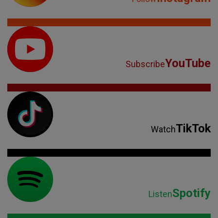
YouTube
Subscribe
TikTok
Watch
Spotify
Listen